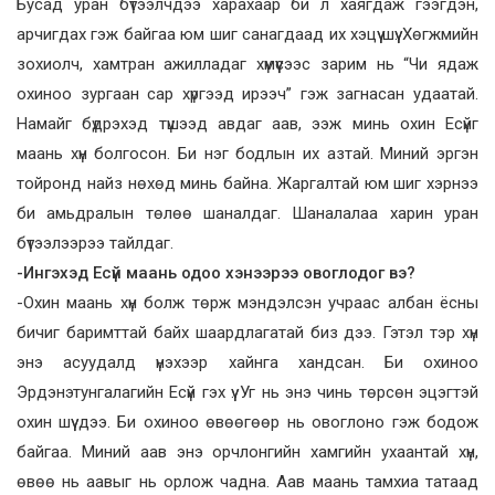
Бусад уран бүтээлчдээ харахаар би л хаягдаж гээгдэн,
арчигдах гэж байгаа юм шиг санагдаад их хэцүү шүү. Хөгжмийн
зохиолч, хамтран ажилладаг хүмүүсээс зарим нь “Чи ядаж
охиноо зургаан cap хүргээд ирээч” гэж загнасан удаатай.
Намайг бүдрэхэд түшээд авдаг аав, ээж минь охин Есүйг
маань хүн болгосон. Би нэг бодлын их азтай. Миний эргэн
тойронд найз нөхөд минь байна. Жаргалтай юм шиг хэрнээ
би амьдралын төлөө шаналдаг. Шаналалаа харин уран
бүтээлээрээ тайлдаг.
-Ингэхэд Есүй маань одоо хэнээрээ овоглодог вэ?
-Охин маань хүн болж төрж мэндэлсэн учраас албан ёсны
бичиг баримттай байх шаардлагатай биз дээ. Гэтэл тэр хүн
энэ асуудалд үнэхээр хайнга хандсан. Би охиноо
Эрдэнэтунгалагийн Есүй гэх үү. Уг нь энэ чинь төрсөн эцэгтэй
охин шүү дээ. Би охиноо өвөөгөөр нь овоглоно гэж бодож
байгаа. Миний аав энэ орчлонгийн хамгийн ухаантай хүн,
өвөө нь аавыг нь орлож чадна. Аав маань тамхиа татаад