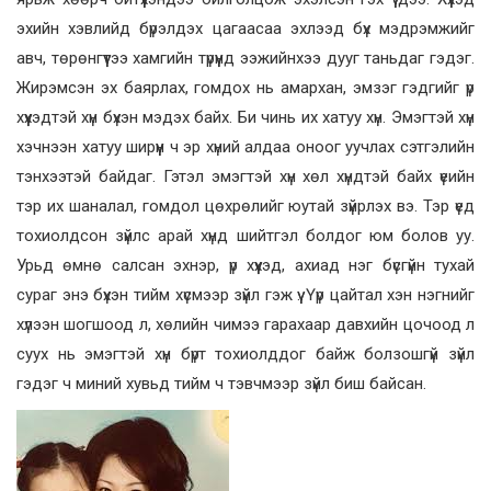
эхийн хэвлийд бүрэлдэх цагаасаа эхлээд бүх мэдрэмжийг
авч, төрөнгүүтээ хамгийн түрүүнд ээжийнхээ дууг таньдаг гэдэг.
Жирэмсэн эх баярлах, гомдох нь амархан, эмзэг гэдгийг үр
хүүхэдтэй хүн бүхэн мэдэх байх. Би чинь их хатуу хүн. Эмэгтэй хүн
хэчнээн хатуу ширүүн ч эр хүний алдаа оноог уучлах сэтгэлийн
тэнхээтэй байдаг. Гэтэл эмэгтэй хүн хөл хүндтэй байх үеийн
тэр их шаналал, гомдол цөхрөлийг юутай зүйрлэх вэ. Тэр үед
тохиолдсон зүйлс арай хүнд шийтгэл болдог юм болов уу.
Урьд өмнө салсан эхнэр, үр хүүхэд, ахиад нэг бүсгүйн тухай
сураг энэ бүхэн тийм хүсмээр зүйл гэж үү. Үүр цайтал хэн нэгнийг
хүлээн шогшоод л, хөлийн чимээ гарахаар давхийн цочоод л
суух нь эмэгтэй хүн бүрт тохиолддог байж болзошгүй зүйл
гэдэг ч миний хувьд тийм ч тэвчмээр зүйл биш байсан.