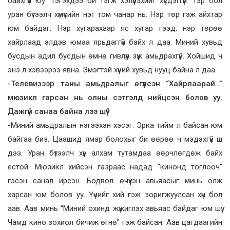
байхгүй юу. Тэгэхдээ би тэгж хэлүүлэхийг хүсдэггүй. Тэр бол
уран бүтээлч хүмүүсийн нэг том чанар нь. Нэр төр гэж айхтар
юм байдаг. Нэр хугарахаар яс хугар гээд, нэр төрөө
хайрлаад элдэв юмаа ярьдаггүй байх л даа. Миний хувьд
бусдын адил бусдын өмнө гивлүүр зүүж амьдрахгүй. Хойшид ч
энэ л хэвээрээ явна. Эмэгтэй хүний хувьд нууц байна л даа.
-Телевизээр таны амьдралыг өгүүлсэн “Хайрлаарай…”
мюзикл гарсан нь олны сэтгэлд нийцсэн болов уу.
Дажгүй санаа байна лээ шүү?
-Миний амьдралын нэгээхэн хэсэг. Эрка тийм л байсан юм
байгаа биз. Цаашид ямар болохыг би өөрөө ч мэдэхгүй ш
дээ. Уран бүтээлч хүн алхам тутамдаа өөрчлөгдөж байх
ёстой. Мюзикл хийсэн газраас надад “кинонд тоглооч”
гэсэн санал ирсэн. Бодвол өчүүхэн авьяасыг минь олж
харсан юм болов уу. Үүнийг хий гэж зоригжуулсан хүн бол
аав. Аав минь “Миний охинд жүжиглэх авьяас байдаг юм шүү.
Чамд кино зохиол бичиж өгнө” гэж байсан. Аав цагдаагийн