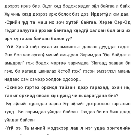
дээрээ ирнэ биз. Эцэг хүнд бодож явдаг зүйл байгаа л байх.
Хүн чинь хүүхэд дээрээ ирж болох биз дээ. Ирдэггүй л юм даа.
-Сүүлийн үед та маш их эрч хүчтэй байгаа. Хэрэв Сэр-Од
гэдэг залуутай үерхэж байгаад хүүхэдгүй салсан бол энэ их
эрч хүч гарах байсан болов уу?
-Үгүй. Хүчтэй хайр аугаа их амжилтыг даллан дууддаг гэдэг.
Энэ бол яах аргагүй миний амьдрал. Заримдаа “Өө, байдаг л
амьдрал” гэж бодох мөртөө заримдаа “Яагаад заавал би
гэж, би яагаад шаналах ёстой гэж” гэсэн эмзэглэл маань
надаас сэм сэмээр холдон одсоор…
-Охиноо гэртээ орхиод тайзан дээр гарахад, охин нь,
таныг орхиод явсан хүн нүдэнд чинь харагдана биз?
-Бүх зүйлийг нүдэндээ харна. Бүх зүйлийг дотроосоо гаргахын
тулд… Би заримдаа уйлдаг байсан. Гэхдээ би ил биш далд
уйлдаг байсан.
-Үгүй ээ. Та миний мэдэхээр лав л нэг удаа зрителийн