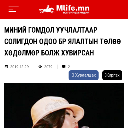
МИНИЙ ГОМДОЛ УУЧЛАЛТААР
СОЛИГДОН ОДОО БҮР ЯЛАЛТЫН ТӨЛӨӨ
ХӨДӨЛМӨР БОЛЖ ХУВИРСАН
2019-12-29
2079
2
Хуваалцах
Жиргэх