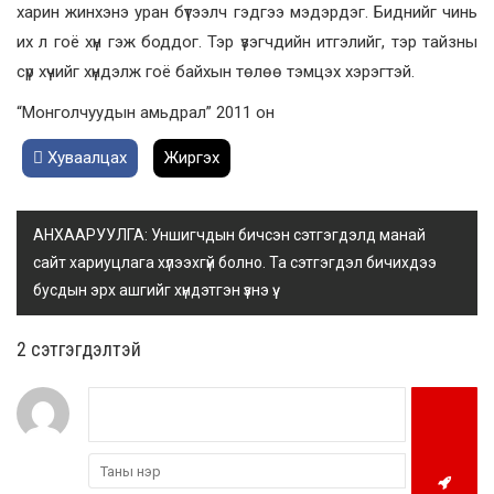
харин жинхэнэ уран бүтээлч гэдгээ мэдэрдэг. Биднийг чинь
их л гоё хүн гэж боддог. Тэр үзэгчдийн итгэлийг, тэр тайзны
сүр хүчийг хүндэлж гоё байхын төлөө тэмцэх хэрэгтэй.
“Монголчуудын амьдрал” 2011 он
Хуваалцах
Жиргэх
АНХААРУУЛГА: Уншигчдын бичсэн сэтгэгдэлд манай
сайт хариуцлага хүлээхгүй болно. Та сэтгэгдэл бичихдээ
бусдын эрх ашгийг хүндэтгэн үзнэ үү.
2 cэтгэгдэлтэй