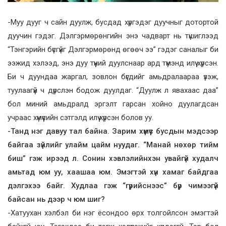
-Муу дууг ч сайн дуулж, бусдад хүргэдэг дуучныг дотортой
дуучин гэдэг. Дэлгэрмөрөнгийн энэ чадварт нь түшиглээд
“Тэнгэрийн бүсгүйг Дэлгэрмөрөнд өгөөч ээ” гэдэг саналыг би
ээжид хэлээд, энэ дуу түүний дуулснаар ард түмэнд илүү хүрсэн.
Би ч дуундаа жаргал, зовлон бүгдийг амьдралаараа үзэж,
туулаагүй ч дүрслэн бодож дуулдаг. “Дуулж л явахаас даа”
бол миний амьдралд эргэлт гарсан хойно дуулагдсан
учраас хүмүүсийн сэтгэлд илүү хүрсэн болов уу.
-Танд нэг давуу тал байна. Зарим хүмүүс бусдын мэдсээр
байгаа зүйлийг улайм цайм нуудаг. “Манай нөхөр тийм
биш” гэж ирээд л. Сонин хэвлэлийнхэн увайгүй худалч
амьтад юм уу, хаашаа юм. Эмэгтэй хүн хамаг байдгаа
дэлгэхээ байг. Худлаа гэж “гүрийснээс” бүр чимээгүй
байсан нь дээр ч юм шиг?
-Хатуухан хэлбэл би нэг ёсондоо өрх толгойлсон эмэгтэй