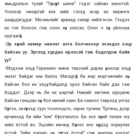
амьдралын тухай “Түгшүүрт шөнө” гэдэг сайхан кинотой.
Үнэхээр чанартай юм хийх гэхэд асар их хөрөнгө
шаардагддаг. Мюзиклийг арваад саяар хийлгэсэн. Гэхдээ
их гоё болсон гэж олон хүн хэлсэн. Олон ч хүн уйлснаа
нуугаагүй.
-Эр хүний нөмөр нөөлөг алга болчихоор эхэндээ хэцүү
байсан уу. Эргээд хурдан ирээсэй гэж бодогдож байв
уу?
-Мэдээж хэцүү. Төрөхөөс өмнө төрсний дараа үнэхээр хэцүү,
эмзэг байдаг юм билээ. Магадгүй би өөр мэргэжлийн хүн
байсан бол их хэцүү байдалд орох байсан байх даа гэж
боддог. Дээр нь би их шартай. Намайг хөглөж хурцалж
байсан ганцхан хүн бол миний охин. Би охиноо тэврээд унтах
бүртээ, хөхүүлээд суух тоолондоо, харах тусмаа “Ертөнц дээр
ирчихээд би ийм “юм” бүтээчихлээ. Би энэ хүний төлөө юу
хийх ёстой вэ. Эцсийн мөчид бүхнээ энэ хүүхдэд зориулах
ёстой. Тийм учраас чи зүтгэх ёстой” гэж өөртөө хэлдэг