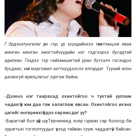
Г.Эрдэнэтунгалаг өрх гэр, үр хүүхдийнхээ төлөө тэмцэж яваа
мянган мянган эмэгтэйчүүдийн нэг гэдгээрээ бусадтай
адилхан. Гэхдээ тэр гайхамшигтай уран бүтээлч гэсэндээ
бусдаас, мөн мэргэжил нэгтнүүдээсээ ялгардаг. Түүний илэн
далангүй ярилцлагыг хүргэж байна.
-Дээхнэ нэг таарахад охинтойгоо ч тухтай уулзаж
чадахгүй юм даа гэж халаглаж явсан. Охинтойгоо ихэнх
цагийг өнгөрөөхгүйдээ харамсдаг уу?
-Барагтай бол үгүй шүү. Төрчихөөд хоёр гурван cap болоод би
зурагтын тоглолтуудыг үзээд тайван сууж чаддаггүй байсан.