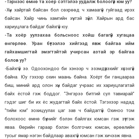
-Тэрнээс өмнө та хоёр сэтгэлээ уудалж болоогүй юм уу?
-Хүн хайртай байсан бол сөхрөөд ч хамаагүй гуйгаад ирэх
байсан. Хайр чинь хамгийн хүчтэй зүйл. Хайрын ард бас
хариуцлага байдаг байхгүй юу.
-Та хоёр уулзахаа больсноос хойш багагүй хугацаа
өнгөрлөө. Уран бүтээлээ хийгээд явж байгаа ийм
гайхамшигтай эмэгтэйтэй учирсан азтай эр байгаа
болов уу?
-Байхгүй ээ. Одоохондоо би хэнээр ч эзэмдүүлэхийг хүсэхгүй
байна. Юу гэхээр охин маань байна. Хоёрт би ганцаараа
биш, миний ард олон хүн байдаг учраас их хариуцлагатай
байх ёстой гэж боддог. “Энгэрээ битгий сул тавиарай”
гэдэг шиг би их ёс жудагтай байх ёстой. Тэгэхээр надад
“тийм юм” зохицуулах цаг зав ч байдаггүй. Охиноо том
болохоос өмнө бүхнийг бэлэн байлгах юмсан гэж зүтгэж
яваа. Өөрийн гараар бэлэн болгочих юмсан, өрөөлийн
тусыг ямар нэгэн байдлаар авахгүй юмсан гэж хичээж явна.