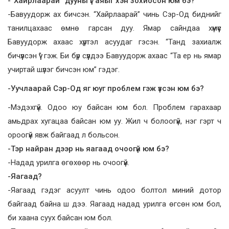
-”Хайрлаарай” дууны үг аяыг хэн зохиосон юм бэ?
-Бавуудорж ах бичсэн. “Хайрлаарай” чинь Сэр-Од биднийг
танилцахаас өмнө гарсан дуу. Ямар сайндаа хүмүүс
Бавуудорж ахаас хүртэл асуудаг гэсэн. “Танд захиалж
бичүүлсэн үү” гэж. Би бүр сүүлдээ Бавуудорж ахаас “Та ер нь ямар
учиртай шүлэг бичсэн юм” гэдэг.
-Уучлаарай Сэр-Од яг юуг проблем гэж үзсэн юм бэ?
-Мэдэхгүй. Одоо юу байсан юм бол. Проблем гарахаар
амьдрах хугацаа байсан юм уу. Жил ч болоогүй, нэг гэрт ч
ороогүй явж байгаад л больсон.
-Тэр найран дээр нь яагаад очоогүй юм бэ?
-Надад урилга өгөхөөр нь очоогүй.
-Яагаад?
-Яагаад гэдэг асуулт чинь одоо болтол миний дотор
байгаад байна ш дээ. Яагаад надад урилга өгсөн юм бол,
би хаана суух байсан юм бол.