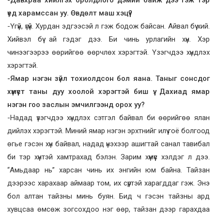
-Давхраа хийлгэх оролдлого дэмий байж дээ гэж тэр
үед харамссан уу. Өвдөлт маш хэцүү?
-Үгүй, үгүй. Хурдан эдгээсэй л гэж бодож байсан. Айвал бүү хий.
Хийвэл бүү ай гэдэг дээ. Би чинь урлагийн хүн. Хэр
чинээгээрээ өөрийгөө өөрчлөх хэрэгтэй. Үзэгчдээ хүндлэх
хэрэгтэй.
-Ямар нэгэн зүйл тохиолдсон бол яана. Таныг сонсдог
хүмүүст таны дуу хоолой хэрэгтэй биш үү. Дахиад ямар
нэгэн гоо заслын эмчилгээнд орох уу?
-Надад үзэгчдээ хүндлэх сэтгэл байвал би өөрийгөө ялан
дийлэх хэрэгтэй. Миний ямар нэгэн эрхтнийг илүү гоё болгоод
өгье гэсэн хүн байвал, надад үнэхээр ашигтай санал тавибал
би тэр хүнтэй хамтрахад бэлэн. Зарим хүмүүс хэлдэг л дээ.
“Амьдаар нь” харсан чинь их энгийн юм байна. Тайзан
дээрээс харахаар аймаар том, их сүртэй харагддаг гэж. Энэ
бол алтан тайзны минь буян. Бид ч гэсэн тайзны ард
хувцсаа өмсөж зогсохдоо нэг өөр, тайзан дээр гарахдаа