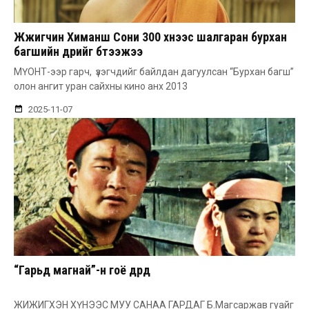
Жүжигчин Химаншү Сони 300 хүнээс шалгаран бурхан
багшийн дүрийг бүтээжээ
МҮОНТ-ээр гарч, үзэгчдийг байлдан дагуулсан “Бурхан багш”
олон ангит уран сайхны кино анх 2013
2025-11-07
“Гарьд магнай”-н гоё дүрүүд
ЖИЖИГХЭН ХҮНЭЭС МУУ САНАА ГАРДАГ Б.Магсаржав гуайг