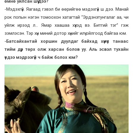
өмнө уйлсан шүү дээ?
-Мэдэхгүй. Яагаад гэвэл би өөрийгөө мэдэхгүй ш дээ. Манай
рок попын нэгэн томоохон хатагтай “Эрдэнэтунгалаг аа, чи
уйлж ирээд л… Ямар хаашаа хүүхэд вэ. Битгий тэг” гэж
зэмлэсэн. Тэр хүн миний дотор хүнийг илүү ойлгоод байгаа юм.
-Батсайхантай хоршин дуулдаг байхад хүмүүс танаас
тийм дүр төрх олж харсан болов уу. Аль эсвэл тухайн
үедээ мэдрээгүй ч байж болох юм?