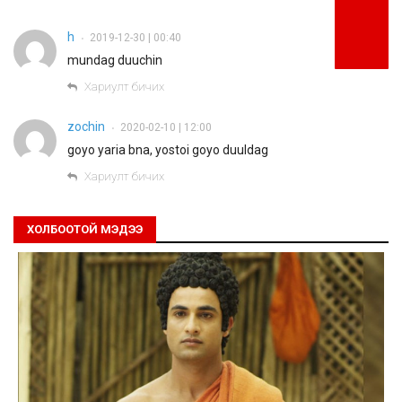
h
2019-12-30 | 00:40
•
mundag duuchin
Хариулт бичих
zochin
2020-02-10 | 12:00
•
goyo yaria bna, yostoi goyo duuldag
Хариулт бичих
ХОЛБООТОЙ МЭДЭЭ