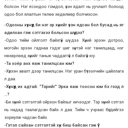
болсон. Нэг ёсондоо гомдол, үзэн ядалт нь уучлалт болоод
одоо бол ялалтын төлөө хөдөлмөр болчихсон.
-Одооны хүүхнүүд би нэг эр хүнийг үзэн ядсан бол бусад нь яг
адилхан гэж сэтгэхээ больсон шүү дээ?
-Одоо тийм ойлголт байхгүй шүү дээ. Хүний эрээн дотроо,
могойн эрээн гаднаа гэдэг шиг хүнтэй нэг танилцаад, нэг
нөхөрлөөд хүнийг таньж чаддаггүй л байхгүй юу.
-Та хоёр анх яаж танилцсан юм?
-Хүлээн авалт дээр танилцсан. Нэг уран бүтээлчийн цайллага
л даа.
-Хүүхнүүд их адтай. “Тэрийг” Эрка яаж тоосон юм бэ гээд л
…?
-Би хүний сэтгэлтэй ойрхон байхыг хичээдэг. Тэр хүний сэтгэл
нь надад таалагдсан байх л даа. Тийм ч учраас бүгдийгээ
зориулж чадсан байх.
-Гэтэл сайхан сэтгэлтэй хүн биш байсан гэж үү?