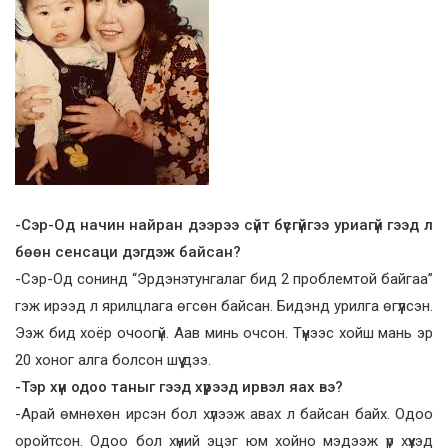
-Сэр-Од начин найран дээрээ сүйт бүсгүйгээ уриагүй гээд л
бөөн сенсаци дэгдэж байсан?
-Сэр-Од сонинд “Эрдэнэтунгалаг бид 2 проблемтой байгаа”
гэж ирээд л ярилцлага өгсөн байсан. Бидэнд урилга өгүүлсэн.
Ээж бид хоёр очоогүй. Аав минь очсон. Түүнээс хойш мань эр
20 хоног алга болсон шүү дээ.
-Тэр хүн одоо таныг гээд хүрээд ирвэл яах вэ?
-Арай өмнөхөн ирсэн бол хүлээж авах л байсан байх. Одоо
оройтсон. Одоо бол хүний эцэг юм хойно мэдээж үр хүүхэд