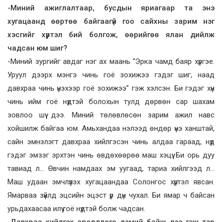
-Миний ажиглалтаар, бусдын яриагаар та энэ
хугацаанд өөртөө байгаагүй гоо сайхны зарим нэг
хэсгийг хүртэл бий болгож, өөрийгөө ялан дийлж
чадсан юм шиг?
-Миний зургийг авдаг нэг ах маань “Эрка чамд баяр хүргэе.
Уруул дээрх мэнгэ чинь гоё зохижээ гэдэг шиг, наад
давхраа чинь үнэхээр гоё зохижээ” гэж хэлсэн. Би гэдэг хүн
чинь ийм гоё нүдтэй болохын тулд дөрвөн cap шахам
зовлоо шүү дээ. Миний төлөвлөсөн зарим ажил навс
хойшилж байгаа юм. Амьхандаа нэлээд өндөр үнэ ханштай,
сайн эмнэлэгт давхраа хийлгэсэн чинь алдаа гараад, нүд
гэдэг эмзэг эрхтэн чинь өвдөхөөрөө маш хэцүү. Би орь дуу
тавиад л… Өвчин намдаах эм уугаад, тариа хийлгээд л…
Маш удаан эмчлүүлэх хугацаандаа Солонгос хүртэл явсан.
Ямарваа зүйлд эцсийн эцэст үр дүн чухал. Би ямар ч байсан
урьдахаасаа илүү гоё нүдтэй болж чадсан.