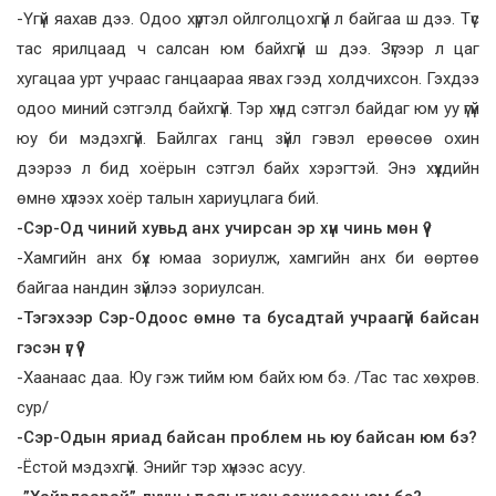
-Үгүй яахав дээ. Одоо хүртэл ойлголцохгүй л байгаа ш дээ. Түс
тас ярилцаад ч салсан юм байхгүй ш дээ. Зүгээр л цаг
хугацаа урт учраас ганцаараа явах гээд холдчихсон. Гэхдээ
одоо миний сэтгэлд байхгүй. Тэр хүнд сэтгэл байдаг юм уу үгүй
юу би мэдэхгүй. Байлгах ганц зүйл гэвэл ерөөсөө охин
дээрээ л бид хоёрын сэтгэл байх хэрэгтэй. Энэ хүүхдийн
өмнө хүлээх хоёр талын хариуцлага бий.
-Сэр-Од чиний хувьд анх учирсан эр хүн чинь мөн үү?
-Хамгийн анх бүх юмаа зориулж, хамгийн анх би өөртөө
байгаа нандин зүйлээ зориулсан.
-Тэгэхээр Сэр-Одоос өмнө та бусадтай учраагүй байсан
гэсэн үг үү?
-Хаанаас даа. Юу гэж тийм юм байх юм бэ. /Тас тас хөхрөв.
сур/
-Сэр-Одын яриад байсан проблем нь юу байсан юм бэ?
-Ёстой мэдэхгүй. Энийг тэр хүнээс асуу.