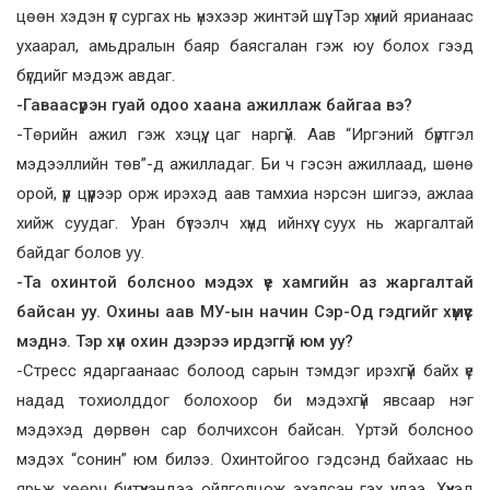
цөөн хэдэн үг сургах нь үнэхээр жинтэй шүү. Тэр хүний ярианаас
ухаарал, амьдралын баяр баясгалан гэж юу болох гээд
бүгдийг мэдэж авдаг.
-Гаваасүрэн гуай одоо хаана ажиллаж байгаа вэ?
-Төрийн ажил гэж хэцүү, цаг наргүй. Аав “Иргэний бүртгэл
мэдээллийн төв”-д ажилладаг. Би ч гэсэн ажиллаад, шөнө
орой, үүр цүүрээр орж ирэхэд аав тамхиа нэрсэн шигээ, ажлаа
хийж суудаг. Уран бүтээлч хүнд ийнхүү суух нь жаргалтай
байдаг болов уу.
-Та охинтой болсноо мэдэх үе хамгийн аз жаргалтай
байсан уу. Охины аав МУ-ын начин Сэр-Од гэдгийг хүмүүс
мэднэ. Тэр хүн охин дээрээ ирдэггүй юм уу?
-Стресс ядаргаанаас болоод сарын тэмдэг ирэхгүй байх үе
надад тохиолддог болохоор би мэдэхгүй явсаар нэг
мэдэхэд дөрвөн cap болчихсон байсан. Үртэй болсноо
мэдэх “сонин” юм билээ. Охинтойгоо гэдсэнд байхаас нь
ярьж хөөрч битүүхэндээ ойлголцож эхэлсэн гэх үү дээ. Хүүхэд