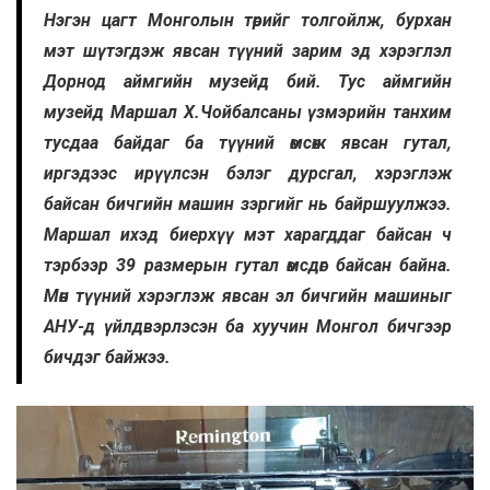
Нэгэн цагт Монголын төрийг толгойлж, бурхан
мэт шүтэгдэж явсан түүний зарим эд хэрэглэл
Дорнод аймгийн музейд бий. Тус аймгийн
музейд Маршал Х.Чойбалсаны үзмэрийн танхим
тусдаа байдаг ба түүний өмсөж явсан гутал,
иргэдээс ирүүлсэн бэлэг дурсгал, хэрэглэж
байсан бичгийн машин зэргийг нь байршуулжээ.
Маршал ихэд биерхүү мэт харагддаг байсан ч
тэрбээр 39 размерын гутал өмсдөг байсан байна.
Мөн түүний хэрэглэж явсан эл бичгийн машиныг
АНУ-д үйлдвэрлэсэн ба хуучин Монгол бичгээр
бичдэг байжээ.