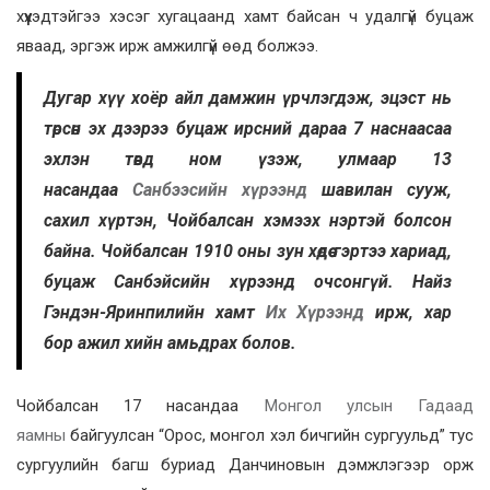
хүүхэдтэйгээ хэсэг хугацаанд хамт байсан ч удалгүй буцаж
яваад, эргэж ирж амжилгүй өөд болжээ.
Дугар хүү хоёр айл дамжин үрчлэгдэж, эцэст нь
төрсөн эх дээрээ буцаж ирсний дараа 7 наснаасаа
эхлэн төвд ном үзэж, улмаар 13
насандаа
Санбээсийн хүрээнд
шавилан сууж,
сахил хүртэн, Чойбалсан хэмээх нэртэй болсон
байна. Чойбалсан 1910 оны зун хөдөө гэртээ хариад,
буцаж Санбэйсийн хүрээнд очсонгүй. Найз
Гэндэн-Яринпилийн хамт
Их Хүрээнд
ирж, хар
бор ажил хийн амьдрах болов.
Чойбалсан 17 насандаа
Монгол улсын Гадаад
яамны
байгуулсан “Орос, монгол хэл бичгийн сургуульд” тус
сургуулийн багш буриад Данчиновын дэмжлэгээр орж