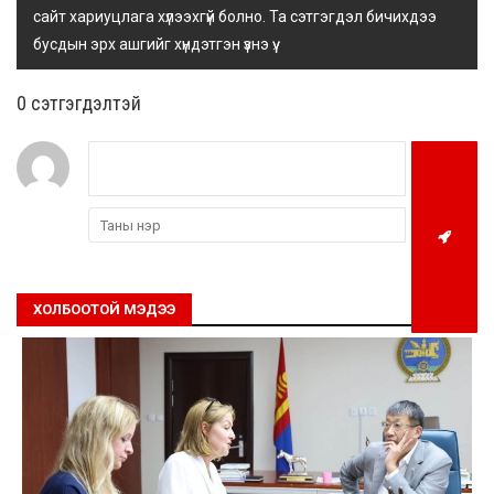
сайт хариуцлага хүлээхгүй болно. Та сэтгэгдэл бичихдээ
бусдын эрх ашгийг хүндэтгэн үзнэ үү.
0 cэтгэгдэлтэй
ХОЛБООТОЙ МЭДЭЭ