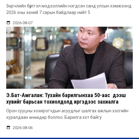
Зөрчлийн бүртгэл мэдээллийн нэгдсэн санд улсын хэмжээнд
2026 оны эхний 7 сарын байдлаар нийт 5
2026-08-07
Э.Бат-Амгалан: Тухайн барилгынхаа 50-аас дээш
хувийг барьсан тохиолдолд иргэдээс захиалга
авдаг болгоно
Орон сууцны хохирогчдын асуудлыг шалгах ажлын хэсгийн
хуралдаан өнөөдөр боллоо. Барилга хот байгу
2026-08-06