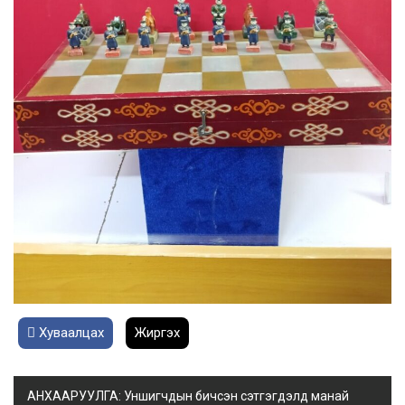
Хуваалцах
Жиргэх
АНХААРУУЛГА: Уншигчдын бичсэн сэтгэгдэлд манай