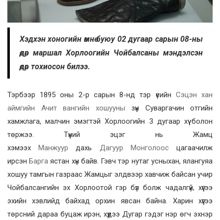
Хэдхэн хоногийн өмнө буюу 02 дугаар сарын 08-ны
өдөр маршал Хорлоогийн Чойбалсаны мэндэлсэн
өдөр тохиосон билээ.
Тэрбээр 1895 оны 2-р сарын 8-нд тэр үеийн
Сэцэн хан
аймгийн
Ачит вангийн хошууны
зүүн Суваргачин отгийн
хамжлага, малчин эмэгтэй Хорлоогийн 3 дугаар хүү болон
төржээ. Түүний эцэг нь Жамц
хэмээх
Манжуур
дахь
Дагуур
Монголоос
цагаачилж
ирсэн
Барга
ястан хүн байв. Гэвч тэр нутаг усныхан, ялангуяа
хошуу тамгын газраас Жамцыг элдвээр хавчиж байсан учир
Чойбалсангийн эх Хорлоотой гэр бүл болж чадалгүй, хүүгээ
эхийн хэвлийд байхад орхин явсан байна. Харин хүүгээ
төрсний дараа буцаж ирэн, хүүдээ Дугар гэдэг нэр өгч эхнэр