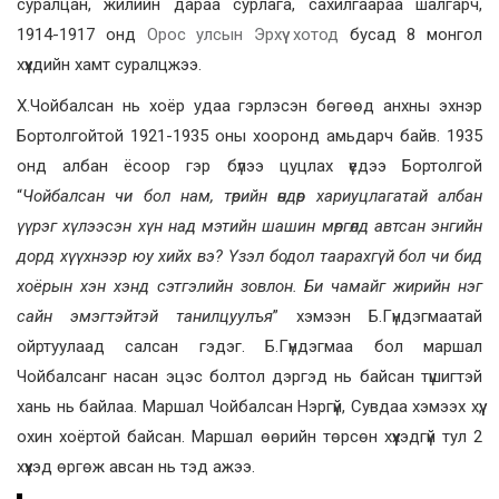
суралцан, жилийн дараа сурлага, сахилгаараа шалгарч,
1914-1917 онд
Орос улсын
Эрхүү хотод
бусад 8 монгол
хүүхдийн хамт суралцжээ.
X.Чойбалсан нь хоёр удаа гэрлэсэн бөгөөд анхны эхнэр
Бортолгойтой 1921-1935 оны хооронд амьдарч байв. 1935
онд албан ёсоор гэр бүлээ цуцлах үедээ Бортолгой
“
Чойбалсан чи бол нам, төрийн өндөр хариуцлагатай албан
үүрэг хүлээсэн хүн над мэтийн шашин мөргөлд автсан энгийн
дорд хүүхнээр юу хийх вэ? Үзэл бодол таарахгүй бол чи бид
хоёрын хэн хэнд сэтгэлийн зовлон. Би чамайг жирийн нэг
сайн эмэгтэйтэй танилцуулъя
” хэмээн Б.Гүндэгмаатай
ойртуулаад салсан гэдэг. Б.Гүндэгмаа бол маршал
Чойбалсанг насан эцэс болтол дэргэд нь байсан түшигтэй
хань нь байлаа. Маршал Чойбалсан Нэргүй, Сувдаа хэмээх хүү,
охин хоёртой байсан. Маршал өөрийн төрсөн хүүхэдгүй тул 2
хүүхэд өргөж авсан нь тэд ажээ.