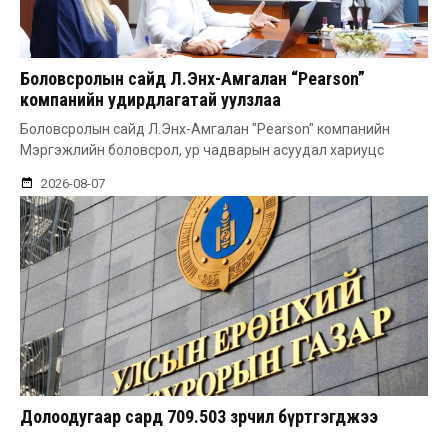
Боловсролын сайд Л.Энх-Амгалан “Pearson”
компанийн удирдлагатай уулзлаа
Боловсролын сайд Л.Энх-Амгалан "Pearson" компанийн
Мэргэжлийн боловсрол, ур чадварын асуудал хариуцс
2026-08-07
Долоодугаар сард 709.503 зөрчил бүртгэгджээ