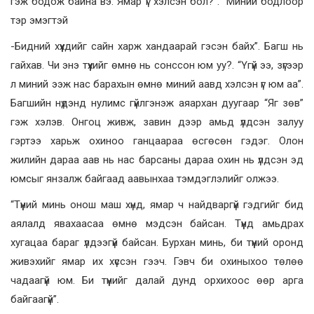
гэж бодож байна вэ. Ямар үг хэлсэн бол?”. “Миний бодлоор
тэр эмэгтэй
-Бидний хүүхдийг сайн харж хандаарай гэсэн байх”. Багш нь
гайхав. Чи энэ түүхийг өмнө нь сонссон юм уу?. “Үгүй ээ, зүгээр
л миний ээж нас барахын өмнө миний аавд хэлсэн үг юм аа”.
Багшийн нүдэнд нулимс гүйлгэнэж аяархан дуугаар “Яг зөв”
гэж хэлэв. Онгоц живж, завин дээр амьд үлдсэн залуу
гэртээ харьж охиноо ганцаараа өсгөсөн гэдэг. Олон
жилийн дараа аав нь нас барсаны дараа охин нь үлдсэн эд
юмсыг янзалж байгаад аавынхаа тэмдэглэлийг олжээ.
“Түүний минь онош маш хүнд, ямар ч найдваргүй гэдгийг бид
аялалд явахаасаа өмнө мэдсэн байсан. Түүнд амьдрах
хугацаа бараг үлдээгүй байсан. Бурхан минь, би түүний оронд
живэхийг ямар их хүссэн гээч. Гэвч би охиныхоо төлөө
чадаагүй юм. Би түүнийг далай дунд орхихоос өөр арга
байгаагүй”.