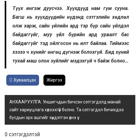
Түүх ингэж дуусчээ. Хүүхдүүд нам гүм сууна.
Багш нь хүүхдүүдийн нүдэнд сэтгэлийн хөдлөл
олж харж, сайн үйлийн ард тэр бүр сайн үйлдэл
байдаггүйг, муу үйл бүрийн ард урвалт бас
байдаггүйг тэд ойлгосон нь илт байлаа. Тиймээс
хэзээ ч хүнийг өнгөц дүгнэж болохгүй. Бид хүний
тухай маш олон зүйлийг мэдэхгүй ч байж болно…
Хуваалцах
Жиргэх
АНХААРУУЛГА: Уншигчдын бичсэн сэтгэгдэлд манай
сайт хариуцлага хүлээхгүй болно. Та сэтгэгдэл бичихдээ
бусдын эрх ашгийг хүндэтгэн үзнэ үү.
0 cэтгэгдэлтэй