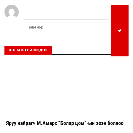
ХОЛБООТОЙ МЭДЭЭ
Яруу найрагч М.Амархүү “Болор цом”-ын эзэн боллоо