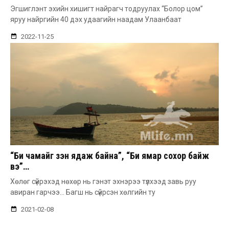
Эгшиглэнт эхийн хишигт найрагч тодруулах “Болор цом”
яруу найргийн 40 дэх удаагийн наадам Улаанбаат
2022-11-25
“Би чамайг үзэн ядаж байна”, “Би ямар сохор байж
вэ”…
Хѳлѳг сүйрэхэд нөхөр нь гэнэт эхнэрээ түлхээд завь руу
авиран гарчээ… Багш нь сүйрсэн хөлгийн ту
2021-02-08