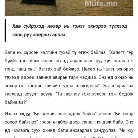
Хѳлѳг сүйрэхэд нөхөр нь гэнэт эхнэрээ түлхээд
завь руу авиран гарчээ…
Багш нь сүйрсэн хөлгийн тухай түүх өгүүлж байлаа. “Хөлөгт гэр
бүлийн хос аялж явсан агаад аврах завь руу хүрч чадсан ч
тэнд ганц хүн л багтах зай байжээ. Нөхөр нь гэнэт эхнэрээ
түлхээд өөрөө завинд авиран гарч чаджээ. Энэ үед эхнэр нь
нөхөртөө хандан сүүлчийн удаа хашгирчээ”. Багш яриагаа
таслаад асуулт асуув. “Та нар юу гэж хэлсэн гэж бодож
байна вэ?”.
Ихэнх хүүхдүүд “Би чамайг үзэн ядаж байна” эсвэл “Би ямар
сохор байж вэ” гэсэн өгүүлбэр дээр санал нэгдэж байв. Энэ
үед чимээгүй суух охинд багш анхаарлаа хандуулав. “Чи юу