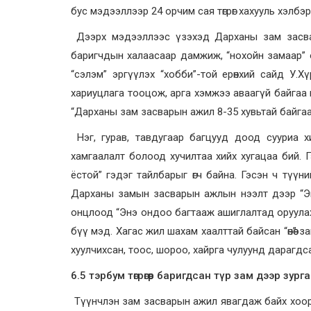
бус мэдээллээр 24 орчим сая төгрөг хахууль хэлб
Дээрх мэдээллээс үзэхэд Дарханы зам засвар
баригчдын халаасаар дамжиж, “нохойн замаар” 
“сэлэм” эргүүлэх “хобби”-той ерөнхий сайд У
хариуцлага тооцож, арга хэмжээ аваагүй байгаа
“Дарханы зам засварын ажил 8-35 хувьтай байгаа
Нэг, гурав, тавдугаар багцууд доод сууриа х
хамгаалалт болоод хучилтаа хийх хугацаа бий. Г
ёстой” гэдэг тайлбарыг өгч байна. Гэсэн ч түү
Дарханы замын засварын ажлын нээлт дээр “Эн
онцлоод “Энэ ондоо багтааж ашиглалтад оруулах
бүү мэд. Хагас жил шахам хаалттай байсан “өнөө” з
хуулчихсан, тоос, шороо, хайрга чулуунд дарагд
6.5 тэрбум төгрөгөөр баригдсан түр зам дээр
зурга
Түүнчлэн зам засварын ажил явагдаж байх хооро