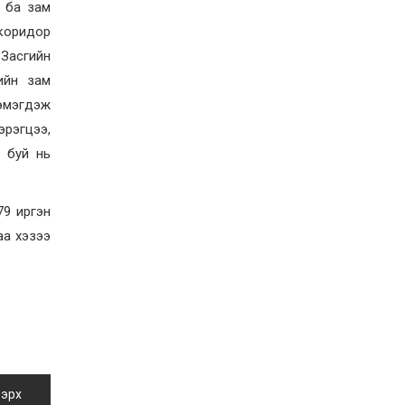
учруулдаг цаг агаарын
с ба зам
аюулт үзэгдлүүдийн нэг
нь ХЭТ ХАЛУУН
коридор
2026-07-23
 Засгийн
Дүүжин замын тээвэр
энэ оны 12 дугаар сард
ийн зам
ашиглалтад бүрэн орно
нэмэгдэж
2026-07-23
эрэгцээ,
Говьсүмбэр, Төв,
ж буй нь
Өмнөговийн наадмын
түрүү, үзүүрийн
бөхчүүдээс допинг
илэрчээ
79 иргэн
2026-07-22
аа хэзээ
Ховд аймагт тарваган
тахал өвчний сэжигтэй
тохиолдол бүртгэгджээ
2026-07-22
Ерөнхийлөгчийн
санаачилгаар Олон улс
судлалын хүрээлэн
байгуулна
2026-07-22
 эрх