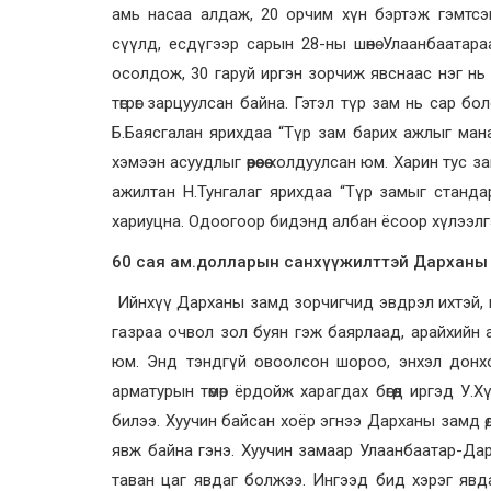
амь насаа алдаж, 20 орчим хүн бэртэж гэмтсэ
сүүлд, есдүгээр сарын 28-ны шөнө Улаанбаата
осолдож, 30 гаруй иргэн зорчиж явснаас нэг нь 
төгрөг зарцуулсан байна. Гэтэл түр зам нь сар 
Б.Баясгалан ярихдаа “Түр зам барих ажлыг мана
хэмээн асуудлыг өөрөөсөө холдуулсан юм. Харин тус 
ажилтан Н.Тунгалаг ярихдаа “Түр замыг станда
хариуцна. Одоогоор бидэнд албан ёсоор хүлээлгэж 
60 сая ам.долларын санхүүжилттэй Дарханы
Ийнхүү Дарханы замд зорчигчид эвдрэл ихтэй, 
газраа очвол зол буян гэж баярлаад, арайхийн 
юм. Энд тэндгүй овоолсон шороо, энхэл донхо
арматурын төмөр ёрдойж харагдах бөгөөд иргэд 
билээ. Хуучин байсан хоёр эгнээ Дарханы замд өд
явж байна гэнэ. Хуучин замаар Улаанбаатар-Да
таван цаг явдаг болжээ. Ингээд бид хэрэг явд