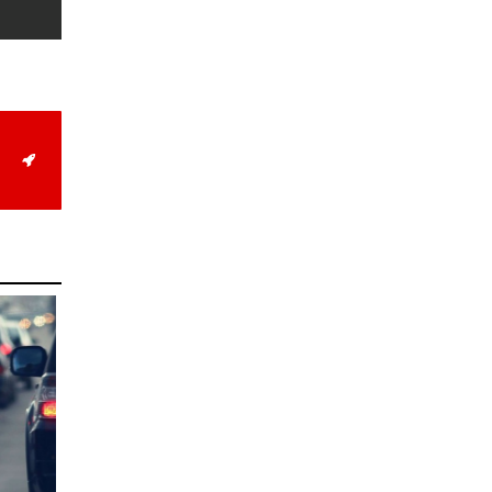
Орон нутгийн зам
ашигласны төлбөрийг
ирэх сарын 1-ээс эхлэн
5000 төгрөг болгож
нэмэгдүүлнэ
2026-07-22
НӨАТ-ын сугалааны
тохирлоос 5-30 сая
төгрөгийн нэг азтан
тодорчээ
2026-07-22
Н.Номтойбаяр: Энэ
жилийн баяр наадмыг
зохион байгуулахад 9.3
тэрбумыг зарцуулсан, 2
тэрбум төгрөгийн
орлого олсон
2026-07-21
Гурванбулаг, Баянбулаг
сумдын нутагт тарвага
олноор хорогдож,
тарваган тахлын
байгалийн голомт
идэвхэжжээ
2026-07-21
Увс аймагт 3.6,
Өвөрхангай аймагт 3.8