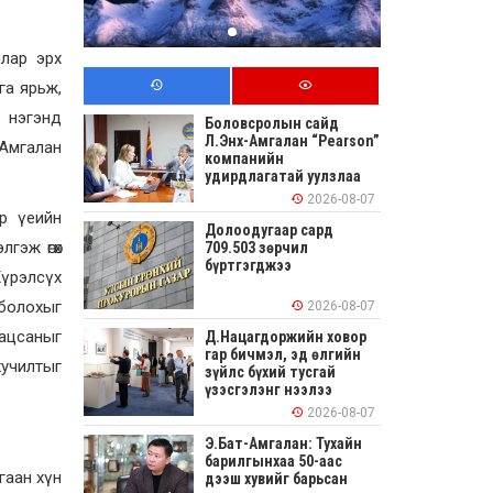
лар эрх
га ярьж,
н нэгэнд
Боловсролын сайд
Л.Энх-Амгалан “Pearson”
-Амгалан
компанийн
удирдлагатай уулзлаа
2026-08-07
ар үеийн
Долоодугаар сард
гэж өгөх
709.503 зөрчил
бүртгэгджээ
Хүрэлсүх
 болохыг
2026-08-07
гацсаныг
Д.Нацагдоржийн ховор
гар бичмэл, эд өлгийн
хучилтыг
зүйлс бүхий тусгай
үзэсгэлэнг нээлээ
2026-08-07
Э.Бат-Амгалан: Тухайн
барилгынхаа 50-аас
гаан хүн
дээш хувийг барьсан