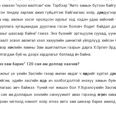
й хэмээн “нүхээ малтсан” юм. Тэрбээр “Авто замын бүтээн байг
гон тендер зарлаж ажил гүйцэтгэж байгаагаас хоёр, дөрөвдүгээ
а нар, ажлын хэсэг оролцсон хурлыг хэд хэдэн удаа хийсний
йгууллага хугацаандаа дуусгана гэсэн боловч бодит байдал д
хыг шахсаар байна” гэжээ. Энэ бүхнийг эргэцүүлж суухад, үүн
угаалт эсвэл авлигал хээл хахуулийн шинжтэй үйлдлүүд хийсэн 
 тээвэр хөгжлийн яамны Зам ашиглалтын газрын дарга Х.Оргил-Эрд
агдаж буй нь дээрх хардлагыг батлаад өгч байна.
ээ зам барих”
120 сая ам.доллар хаачив?
г үе үеийн Засгийн газар амлан авдаг ч өнөөдрийг хүртэл дөрвө
йгэм, эдийн засгийн өндөр ач холбогдолтой энэхүү замын буя
уллагаас авч байжээ. Үүний нэг жишээ бол У.Хүрэлсүхийн Засги
сая ам.долларын зээлийн санхүүжилт авах гэрээнд өнгөрөгч хав
рхан чиглэлд нэмэлт хоёр эгнээ авто зам шинээр барих ажилд