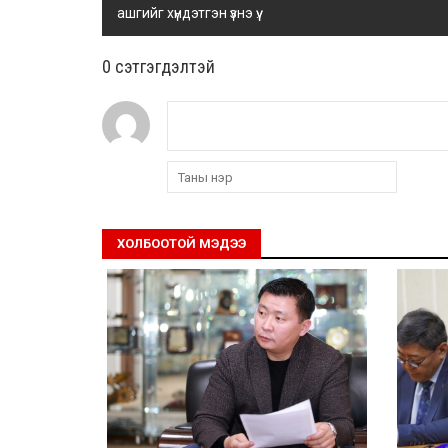
ашгийг хүндэтгэн үзнэ үү.
0 cэтгэгдэлтэй
ХОЛБООТОЙ МЭДЭЭ