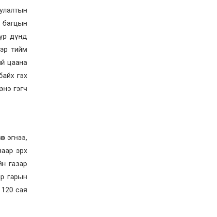
2026-07-27
уулалтын
Оюу толгойн төслөөс
иргэддээ ноогдол ашиг
р багцын
хүртээх ажлын хэсэг
 үр дүнд
байгуулжээ
2026-07-24
ээр тийм
Сөүлийн гудамжийг
ий цаана
амралтын өдрүүдэд
байх гэх
автомашингүй бүс
болгоно
энэ гэгч
2026-07-24
Ховд аймагт
бүртгэгдсэн тарваган
тахлын сэжигтэй
тохиолдол батлагджээ
н эгнээ,
2026-07-24
наар эрх
НЗД-ын орлогч асан
Т.Даваадалайгийн
йн газар
цагдан хорих таслан
ар гарын
сэргийлэх арга хэмжээг
нэг сараар сунгажээ
2026-07-23
 120 сая
Хүний эрүүл мэндэд
хамгийн их эрсдэл