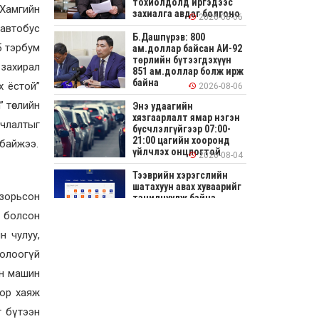
тохиолдолд иргэдээс
 Хамгийн
захиалга авдаг болгоно
2026-08-06
 автобус
Б.Дашпүрэв: 800
5 тэрбум
ам.доллар байсан АИ-92
төрлийн бүтээгдэхүүн
 захирал
851 ам.доллар болж ирж
байна
х ёстой”
2026-08-06
” төслийн
Энэ удаагийн
хязгаарлалт ямар нэгэн
рчлалтыг
бүсчлэлгүйгээр 07:00-
21:00 цагийн хооронд
 байжээ.
үйлчлэх онцлогтой
2026-08-04
Тээврийн хэрэгслийн
шатахуун авах хуваарийг
 зорьсон
танилцуулж байна
р болсон
2026-08-04
н чулуу,
СОНИРХОЛТОЙ: Ихэр
 олоогүй
шар, цусан толботой
өндөг аюултай юу?
ан машин
дор хаяж
2026-08-04
г бүтээн
Улсын заан