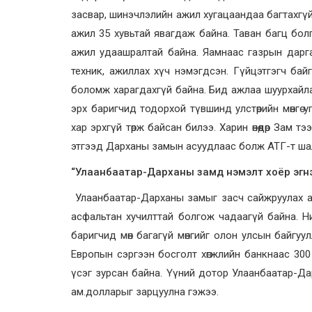
засвар, шинэчлэлийн ажил хугацаандаа багтахгү
ажил 35 хувьтай явагдаж байна. Таван багц бол
ажил удаашралтай байна. Яамнаас газрын дарг
техник, ажиллах хүч нэмэгдсэн. Гүйцэтгэгч ба
боломж харагдахгүй байна. Бид ажлаа шуурхайла
эрх баригчид тодорхой түвшинд улстөрийн мөнгө 
хар эрхгүй төрж байсан билээ. Харин өнөөдөр Зам
этгээд Дарханы замын асуудлаас болж АТГ-т шалг
“Улаанбаатар-Дарханы замд нэмэлт хоёр эгн
Улаанбаатар-Дарханы замыг засч сайжруулах ажлы
асфальтан хучилттай болгож чадаагүй байна. Ни
баригчид мөн багагүй мөнгийг олон улсын байгу
Европын сэргээн босголт хөгжлийн банкнаас 300 
үсэг зурсан байна. Үүний дотор Улаанбаатар-Да
ам.долларыг зарцуулна гэжээ.