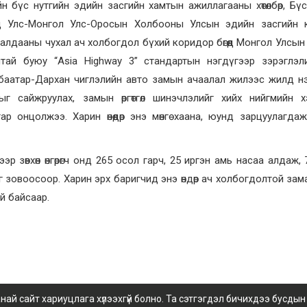
 бүс нутгийн эдийн засгийн хамтын ажиллагааны хөтөлбөр, Бү
д Улс-Монгол Улс-Оросын Холбооны Улсын эдийн засгийн 
алдааны чухал ач холбогдол бүхий коридор бөгөөд Монгол Улсын
лтай буюу “Asia Highway 3” стандартын нэгдүгээр зэрэглэл
нбаатар-Дархан чиглэлийн авто замын ачаалал жилээс жилд 
лыг сайжруулах, замын өргөтгөл шинэчлэлийг хийх нийгмийн х
ар онцолжээ. Харин өнөөдөр энэ мөнгө хаана, юунд зарцуулагда
зөвхөн өнгөрөгч онд 265 осол гарч, 25 иргэн амь насаа алдаж, 
 зовоосоор. Харин эрх баригчид энэ өндөр ач холбогдолтой зам
й байсаар.
 сайт хариуцлага хүлээхгүй болно. Та сэтгэгдэл бичихдээ бусдын