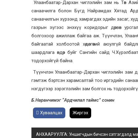
Улаанбаатар-Дархан чиглэлийн зам нь Төв Азийн
санаачилга болон Бүгд Найрамдах Хятад Ар
санаачилгын хүрээнд хамрагдах эдийн засаг, худ
газрын зүгээс энэхүү коридорыг дөрвөн урсга
болгохоор ажиллаж байгаа аж. Түүнчлэн, Улаа
байгаатай холбоотой хөдөлгөөний аюулгүй байд
шаардлага өндөр буйг Сангийн сайд Ч.Хүрэлбаат
тодорхойгүй байна.
Түүнчлэн Улаанбаатар-Дархан чиглэлийн зам дээр 
гэмтэж бэртсэн харамсалтай тоо иргэдийн санааг
нэгдүгээр зэрэглэлийн зам болгох нь тодорхойгү
Б.Наранчимэг “Ардчилал таймс” сонин
Хуваалцах
Жиргэх
АНХААРУУЛГА: Уншигчдын бичсэн сэтгэгдэлд манай