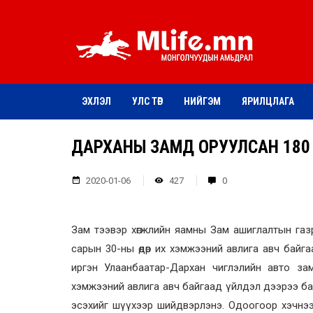
ЭХЛЭЛ
УЛС ТӨР
НИЙГЭМ
ЯРИЛЦЛАГА
ДАРХАНЫ ЗАМД ОРУУЛСАН 180
2020-01-06
427
0
Зам тээвэр хөгжлийн яамны Зам ашиглалтын газр
сарын 30-ны өдөр их хэмжээний авлига авч байг
иргэн Улаанбаатар-Дархан чиглэлийн авто з
хэмжээний авлига авч байгаад үйлдэл дээрээ ба
эсэхийг шүүхээр шийдвэрлэнэ. Одоогоор хэчнээн