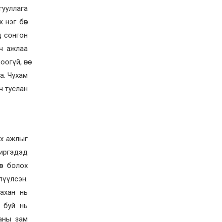
Д.Алтанцоож энэ сарын
гууллага
17-ны өдөр “Заан
Жимни” автомашинаа
нэг бөөн
гардан авна
2026-08-03
д сонгон
Г.Дамдинням: Улсын
ч ажлаа
дугаарын тэгш,
сондгойгоор хязгаарлан
үй, өнөө
шатахуун олгоно
а. Чухам
2026-08-03
ч туслан
ОХУ шатахууны
экспортын хоригоо 2027
оны нэгдүгээр сар
хүртэл сунгажээ
2026-07-31
ах ажлыг
Шинэ бүтцээр хичээлийн
жил дөрвөн улиралтай
 иргэдэд
боллоо
өл болох
2026-07-28
үүлсэн.
Нийслэлийн хэмжээнд
ахан нь
өнгөрсөн долоо хоногт
гал түймрийн 35
ж буй нь
дуудлага бүртгэгджээ
ханы зам