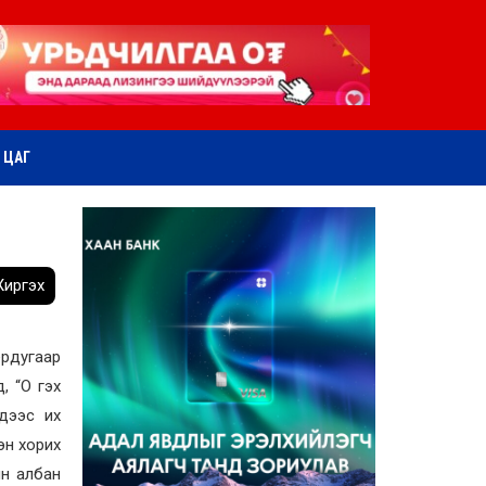
ӨТ ЦАГ
иргэх
ёрдугаар
, “О гэх
дээс их
эн хорих
ин албан