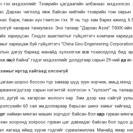
н гэх мэдээллийг Тээврийн цагдаагийн албанаас мэдээлсэн.
раас Дархан чиглэлд явж байсан нийтийн тээврийн том оврын
нас барж, таван хүн гэмтсэн гэх. Уг нь түр зам барих ажилд 6.
бололгүй чанараа таниулжээ. Энэ талаар “Дархан Азза” ТӨХК-ийн
йх хариуцсан. Гэхдээ ашиглалтыг гүйцэтгэгч компани хариуца
замыг хариуцаж буй гүйцэтгэгч “China Geo-Engeneering Corporation
ртын дагуу бариад манайд хүлээлгэж өгсөн тохиолдолд бид а
өгөөгүй байна” гэдэг мэдээллийг долдугаар сарын 29-ний өдөр өгч
 замыг
иргэд хайгаад олсонгүй
цагаан шороо боссон түр замаар шүд зуун зорчиж, амьд мэнд
арваннэгдүгээр сарын нэгэнтэй золгосон ч “хүлээлт” нь талаа
л, дугуй нь хагарсан жолооч нар. Зам дээр хаа сайгүй уулы
У.Хүрэлсүхийн 60 сая ам.доллараар барьсан шинэ замыг хайгаад
өрт найман мянган машин зорчдог байсан бол өнөөдөр гурван мянг
рхан хооронд хоёроос гурван цаг давхидаг байсан бол одоо 
ал яагаад иймд хүрэв гэдгийг сурвалжиллаа. Манайд ямар нэ