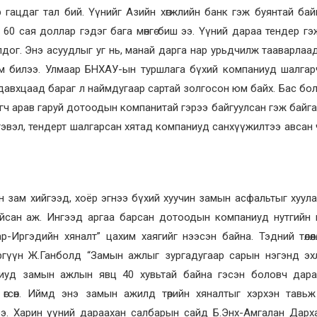
 гацдаг тал бий. Үүнийг Азийн хөгжлийн банк гэж буянтай бай
60 сая доллар гэдэг бага мөнгө биш ээ. Үүний дараа тендер гэж 
лдог. Энэ асуудлыг уг нь, манай дарга нар урьдчилж тааварлаа
м билээ. Улмаар БНХАУ-ын туршлага бүхий компаниуд шалгар
авхцаад бараг л наймдугаар сартай золгосон юм байх. Бас болоог
гч арав гаруй дотоодын компанитай гэрээ байгуулсан гэж байга
гэвэл, тендерт шалгарсан хятад компаниуд санхүүжилтээ авсан 
ан зам хийгээд, хоёр эгнээ бүхий хуучин замын асфальтыг хуул
 байсан аж. Ингээд аргаа барсан дотоодын компаниуд нутгийн
ар-Иргэдийн хяналт” цахим хаягийг нээсэн байна. Тэдний төлөөл
гүүн Ж.Ганболд “Замын ажлыг зургадугаар сарын нэгэнд эхл
иуд замын ажлын явц 40 хувьтай байна гэсэн боловч дара
 өгсөн. Иймд энэ замын ажилд төрийн хяналтыг хэрхэн тавь
жээ. Харин үүний дараахан салбарын сайд Б.Энх-Амгалан Дар