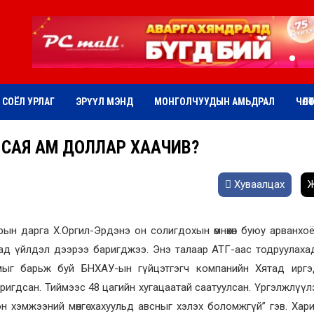
СОЁЛ УРЛАГ
ЭРҮҮЛ МЭНД
МОНГОЛЧУУДЫН АМЬДРАЛ
ЧӨЛӨ
 САЯ АМ ДОЛЛАР ХААЧИВ?
Хуваалцах
Ж
ын дарга Х.Оргил-Эрдэнэ он солигдохын өмнөхөн буюу арванхо
аад үйлдэл дээрээ баригджээ. Энэ талаар АТГ-аас тодруулахад
амыг барьж буй БНХАУ-ын гүйцэтгэгч компанийн Хятад иргэ
ригдсан. Тиймээс 48 цагийн хугацаатай саатуулсан. Үргэлжлүүл
 хэмжээний мөнгө хахуульд авсныг хэлэх боломжгүй” гэв. Хар