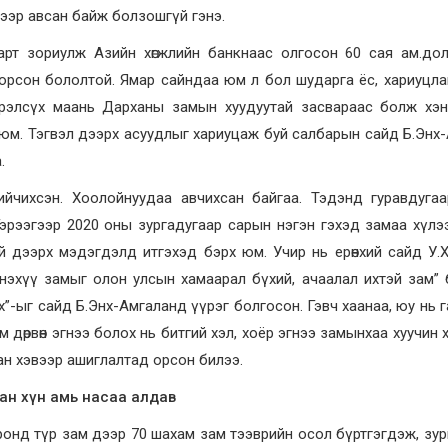
эрээр авсан байж болзошгүй гэнэ.
т зориулж Азийн хөгжлийн банкнаас олгосон 60 сая ам.дол
орсон бололтой. Ямар сайндаа юм л бол шударга ёс, хариуцла
.Хүрэлсүх маань Дарханы замын хуудуутай засвараас болж хэ
 юм. Тэгвэл дээрх асуудлыг хариуцаж буй салбарын сайд Б.Энх
.
ийчихсэн. Хоолойнуудаа авчихсан байгаа. Тэдэнд гуравдуга
эрээгээр 2020 оны зургадугаар сарын нэгэн гэхэд замаа хүлээл
ний дээрх мэдэгдэлд итгэхэд бэрх юм. Учир нь ерөнхий сайд У.
эхүү замыг олон улсын хамаарал бүхий, ачаалал ихтэй зам”
”-ыг сайд Б.Энх-Амгаланд үүрэг болгосон. Гэвч хаанаа, юу нь 
ам дөрвөн эгнээ болох нь битгий хэл, хоёр эгнээ замынхаа хуучин 
сан хэвээр ашиглалтад орсон билээ.
ан хүн амь насаа алдав
нд түр зам дээр 70 шахам зам тээврийн осол бүртгэгдэж, зур