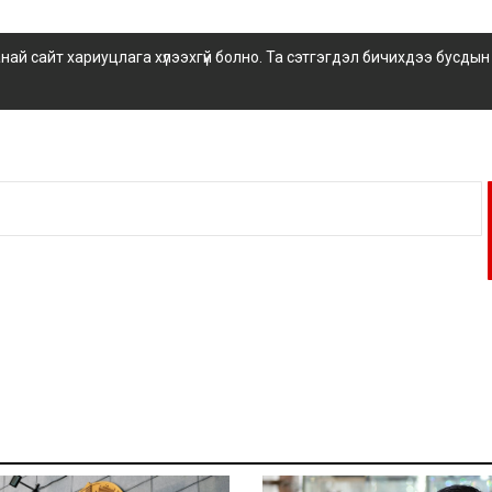
 сайт хариуцлага хүлээхгүй болно. Та сэтгэгдэл бичихдээ бусдын