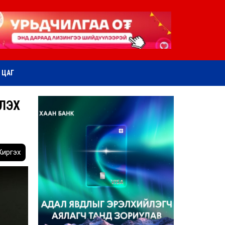
ӨТ ЦАГ
ҮЛЭХ
иргэх