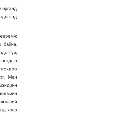
Д.Алтанцоож энэ сарын
17-ны өдөр “Заан
й иргэнд
Жимни” автомашинаа
ирдлагад
гардан авна
2026-08-03
Г.Дамдинням: Улсын
дугаарын тэгш,
хөөрөмж
сондгойгоор хязгаарлан
шатахуун олгоно
ж байна.
2026-08-03
доггүй,
ОХУ шатахууны
улагчдын
экспортын хоригоо 2027
оны нэгдүгээр сар
олгохдоо
хүртэл сунгажээ
дэг. Мөн
2026-07-31
 мэндийн
Шинэ бүтцээр хичээлийн
жил дөрвөн улиралтай
нийгмийн
боллоо
илгээний
2026-07-28
онд хоёр
Нийслэлийн хэмжээнд
өнгөрсөн долоо хоногт
гал түймрийн 35
дуудлага бүртгэгджээ