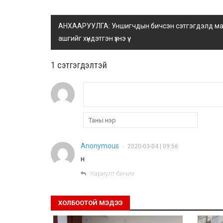
АНХААРУУЛГА: Уншигчдын бичсэн сэтгэгдэлд манай
ашгийг хүндэтгэн үзнэ үү.
1 сэтгэгдэлтэй
Anonymous
2020-03-04 | 09:56
•
н
Хариулт бичих
ХОЛБООТОЙ МЭДЭЭ