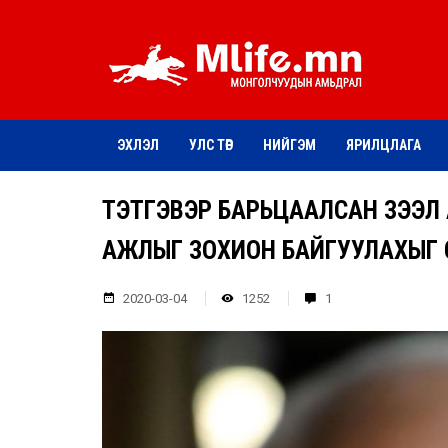
ЭХЛЭЛ
УЛС ТӨР
НИЙГЭМ
ЯРИЛЦЛАГА
ТЭТГЭВЭР БАРЬЦААЛСАН ЗЭЭЛ 
АЖЛЫГ ЗОХИОН БАЙГУУЛАХЫГ СА
2020-03-04
1252
1