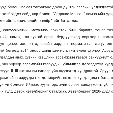
дууд болон нэг сая төгрөгөөс доош дүнтэй зээлийн үлдэгдэлтэ
ыг холбогдох сайд нар болон “Эрдэнэс Монгол” компанийн уд
амжийн шинэчлэлийн хөтөлбөр”-ийг баталлаа
.
, санхүүжилтийн механизм зохистой биш, барилга, тоног тө
мжийг нэмэх, тав тухтай орчин бүрдүүлэхэд сөргөөр нөлөөл
иун цэвэр, зөөлөн эдлэлийн зардлыг нормативын дагуу олго
үй бөгөөд 2014 оноос хойш шинэчлэлгүй өнөөг хүрчээ. Асру
 худалдан авах, хувийн хэвшлийн асрамжийн газарт санхүүжилт 
ж, энэ хэрээр асрамжийн газруудын үйлчилгээ доголдоход хүр
үмүүс II, III шатны эмнэлгээр үйлчлүүлэхэд хүндрэлтэй, Эрүүл
Асрамжийн газруудын хөдөлмөрийн нөхцөл хүнд, цалин бага, 
үнгүй болжээ. Иймээс хууль, эрх зүйн орчин, санхүүжилт, үйлч
ын тулд дээрх хөтөлбөрийг баталжээ. Хөтөлбөрийг 2020-2023 