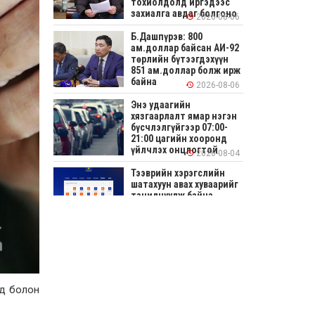
тохиолдолд иргэдээс
захиалга авдаг болгоно
2026-08-06
Б.Дашпүрэв: 800
ам.доллар байсан АИ-92
төрлийн бүтээгдэхүүн
851 ам.доллар болж ирж
байна
2026-08-06
Энэ удаагийн
хязгаарлалт ямар нэгэн
бүсчлэлгүйгээр 07:00-
21:00 цагийн хооронд
үйлчлэх онцлогтой
2026-08-04
Тээврийн хэрэгслийн
шатахуун авах хуваарийг
танилцуулж байна
2026-08-04
СОНИРХОЛТОЙ: Ихэр
шар, цусан толботой
өндөг аюултай юу?
уд болон
2026-08-04
Улсын заан