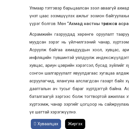
Улмаар тэтгэвэр барьцаалсан зээл аваагүй ахма
үнэт цаас эзэмшүүлэх ажлыг зохион байгуулах
үүрэг болгов. Мөн
“Ахмад настны төрөлжсөн аср
Асрамжийн газруудад хөрөнгө оруулалт тааруу
муудсан зэрэг нь үйлчилгээний чанар, хүртээ
Асруулж байгаа ахмадуудын хоол, хувцас, ар
инфляцийн түвшинтэй уялдуулж индексжүүлдэгг
хувцас, ариун цэврийн хэрэгсэл, бусад зүйлийг
сонгон шалгаруулалт явуулдагаас хугацаа алда
асруулагчид, ялангуяа алслагдсан газарт байх х
даатгалын ач тусыг бараг хүртдэггүй байна. 
баталгаагүй зэргээс болж тогтвортой ажиллах х
хүртээмж, чанар зэргийг цогцоор нь сайжруулах
үе шаттай хэрэгжүүлнэ.
Хуваалцах
Жиргэх