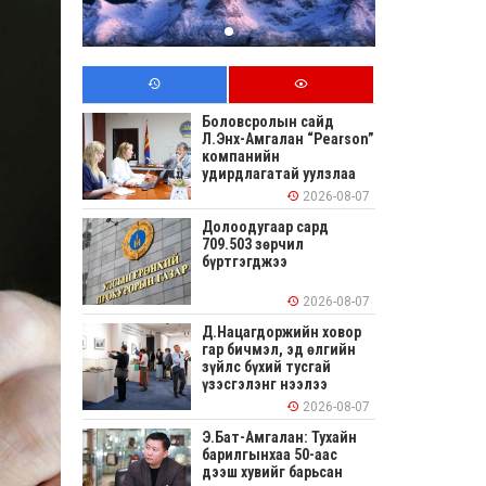
Боловсролын сайд
Л.Энх-Амгалан “Pearson”
компанийн
удирдлагатай уулзлаа
2026-08-07
Долоодугаар сард
709.503 зөрчил
бүртгэгджээ
2026-08-07
Д.Нацагдоржийн ховор
гар бичмэл, эд өлгийн
зүйлс бүхий тусгай
үзэсгэлэнг нээлээ
2026-08-07
Э.Бат-Амгалан: Тухайн
барилгынхаа 50-аас
дээш хувийг барьсан