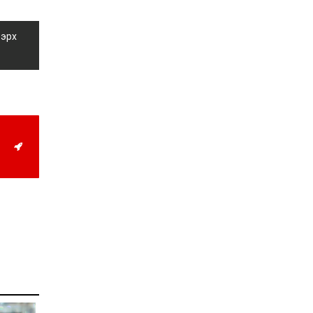
2026-07-27
Оюу толгойн төслөөс
иргэддээ ноогдол ашиг
 эрх
хүртээх ажлын хэсэг
байгуулжээ
2026-07-24
Сөүлийн гудамжийг
амралтын өдрүүдэд
автомашингүй бүс
болгоно
2026-07-24
Ховд аймагт
бүртгэгдсэн тарваган
тахлын сэжигтэй
тохиолдол батлагджээ
2026-07-24
НЗД-ын орлогч асан
Т.Даваадалайгийн
цагдан хорих таслан
сэргийлэх арга хэмжээг
нэг сараар сунгажээ
2026-07-23
Хүний эрүүл мэндэд
хамгийн их эрсдэл