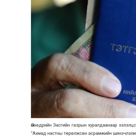
Өнөөдрийн Засгийн газрын хуралдаанаар хэлэлцс
“Ахмад настны төрөлжсөн асрамжийн шинэчлэлий