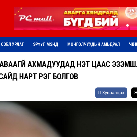
СОЁЛ УРЛАГ
ЭРҮҮЛ МЭНД
МОНГОЛЧУУДЫН АМЬДРАЛ
ЧӨЛӨ
АВААГҮЙ АХМАДУУДАД ҮНЭТ ЦААС ЭЗЭМШҮ
ЙД НАРТ ҮҮРЭГ БОЛГОВ
Хуваалцах
Ж