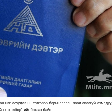
эн нэг асуудал нь тэтгэвэр барьцаалсан зээл аваагүй ахмаду
н хөтөлбөр”-ийг батлах байв.