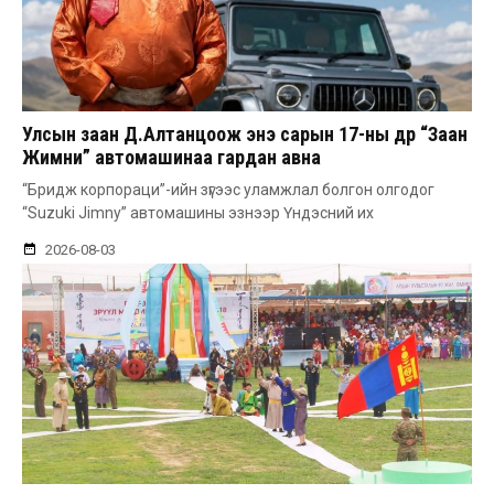
Улсын заан Д.Алтанцоож энэ сарын 17-ны өдөр “Заан
Жимни” автомашинаа гардан авна
“Бридж корпораци”-ийн зүгээс уламжлал болгон олгодог
“Suzuki Jimny” автомашины эзнээр Үндэсний их
2026-08-03