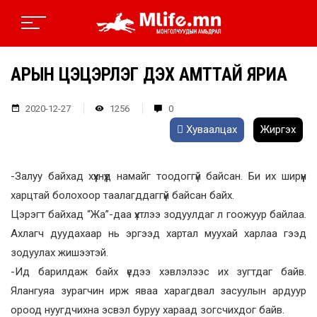
АРЫН ЦЭЦЭРЛЭГ ДЭХ АМТТАЙ ЯРИА
2020-12-27
1256
0
Хуваалцах
Жиргэх
-Залуу байхад хүүхнүүд намайг тоодоггүй байсан. Би их ширүүн
харцтай болохоор таалагддаггүй байсан байх.
Цэрэгт байхад “Жа”-даа үхтлээ зодуулдаг л гоожуур байлаа.
Ахлагч дуудахаар нь эргээд хартал муухай харлаа гээд
зодуулах жишээтэй.
-Ид барилдаж байх үедээ хэвлэлээс их зугтдаг байв.
Ялангуяа зурагчин ирж яваа харагдвал засуулын ардуур
ороод нуугдчихна эсвэл буруу хараад зогсчихдог байв.