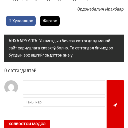
Эрдэнэбалын Ирэхбаяр
Хуваалцах
Жиргэх
АНХААРУУЛГА: Уншигчдын бичсэн сэтгэгдэлд манай
сайт хариуцлага хүлээхгүй болно. Та сэтгэгдэл бичихдээ
бусдын эрх ашгийг хүндэтгэн үзнэ үү.
0 cэтгэгдэлтэй
ХОЛБООТОЙ МЭДЭЭ