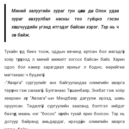
Миний залуугийн зураг тун цөөхөн дөө. Олон удаа
зураг авхуулбал насны тоо гүйцнэ гэсэн
хөгшчүүдийн үгэнд итгэдэг байсан хэрэг. Тэр нь ч
зөв байж.
Тухайн үед биеэ тоож, оддын өвчинд өртсөн бол магадгүй
хоёр түрүүлээд л миний амжилт зогсох байсан байх. Харин
одоо бол камер харагдвал ярихыг л бодно, өөрийгөө
магтахаас ч буцахгүй.
-“Аварга” сургуулийг анх байгуулахдаа олимпийн аварга
төрүүлнэ гэж санаагүй. Булганаас Түвшинбаяр, Энхбат гэж хоёр
хөөрхөн хүүг “Авзага”-ын Мэндбаяр дагуулж ирээд, шавь
оруулсан. Төдөлгүй сургуулийн зааланд бэлтгэл хийдэг
бөхчүүд маань нэг “босоо” хүүгийн тухай ярих болсон. Тэр нь
дотуур байранд амьдардаг, ирээдүйн олимпийн аварга