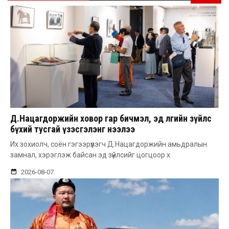
Д.Нацагдоржийн ховор гар бичмэл, эд өлгийн зүйлс
бүхий тусгай үзэсгэлэнг нээлээ
Их зохиолч, соён гэгээрүүлэгч Д.Нацагдоржийн амьдралын
замнал, хэрэглэж байсан эд зүйлсийг цогцоор х
2026-08-07