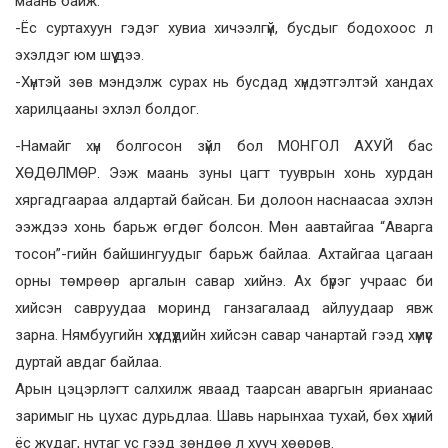
маань байж.
-Ёс суртахуун гэдэг хувиа хичээлгүй, бусдыг бодохоос л
эхэлдэг юм шүү дээ.
-Хүнтэй зөв мэндэлж сурах нь бусдад хүндэтгэлтэй хандах
харилцааны эхлэл болдог.
-Намайг хүн болгосон зүйл бол МОНГОЛ АХУЙ бас
ХӨДӨЛМӨР. Ээж маань зуны цагт тууврын хонь хурдан
хяргадгаараа алдартай байсан. Би долоон наснаасаа эхлэн
ээждээ хонь барьж өгдөг болсон. Мөн аавтайгаа “Аварга
тосон”-гийн байшингуудыг барьж байлаа. Ахтайгаа цагаан
орны төмрөөр аргалын савар хийнэ. Ах бүрэг учраас би
хийсэн савруудаа моринд ганзагалаад айлуудаар явж
зарна. Нямбуугийн хүүхдүүдийн хийсэн савар чанартай гээд хүмүүс
дуртай авдаг байлаа.
Арын цэцэрлэгт салхилж яваад таарсан аваргын ярианаас
заримыг нь цухас дурьдлаа. Шавь нарынхаа тухай, бөх хүний
ёс жудаг, нутаг ус гээд зөндөө л хууч хөөрөв.