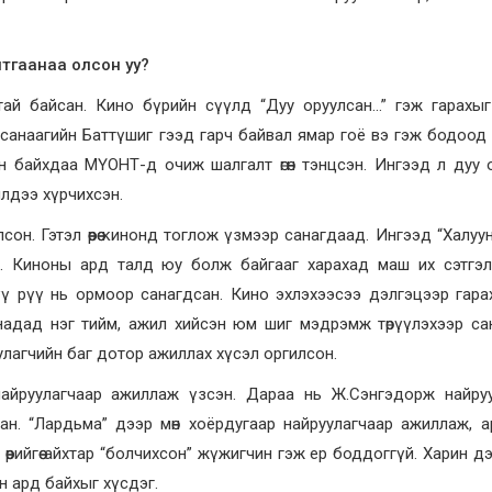
тгаанаа олсон уу?
ай байсан. Кино бүрийн сүүлд “Дуу оруулсан…” гэж гарахыг
санаагийн Баттүшиг гээд гарч байвал ямар гоё вэ гэж бодоо
 байхдаа МҮОНТ-д очиж шалгалт өгөн тэнцсэн. Ингээд л дуу 
лдээ хүрчихсэн.
н. Гэтэл өөрөө кинонд тоглож үзмээр санагдаад. Ингээд “Халуун
. Киноны ард талд юу болж байгааг харахад маш их сэтгэл 
ү рүү нь ормоор санагдсан. Кино эхлэхээсээ дэлгэцээр гара
надад нэг тийм, ажил хийсэн юм шиг мэдрэмж төрүүлэхээр са
улагчийн баг дотор ажиллах хүсэл оргилсон.
айруулагчаар ажиллаж үзсэн. Дараа нь Ж.Сэнгэдорж найруу
сан. “Лардьма” дээр мөн хоёрдугаар найруулагчаар ажиллаж, 
өрийгөө айхтар “болчихсон” жүжигчин гэж ер боддоггүй. Харин д
ын ард байхыг хүсдэг.