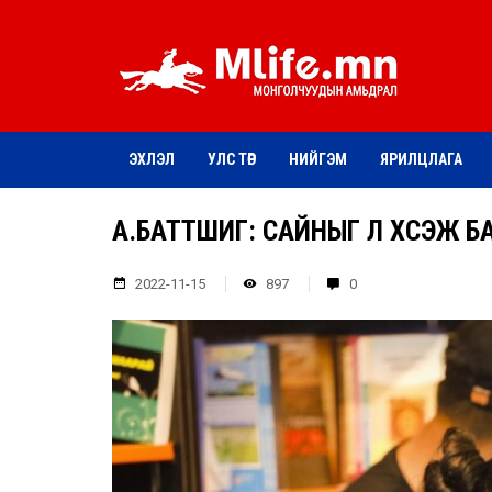
ЭХЛЭЛ
УЛС ТӨР
НИЙГЭМ
ЯРИЛЦЛАГА
А.БАТТҮШИГ: САЙНЫГ Л ХҮСЭЖ 
2022-11-15
897
0