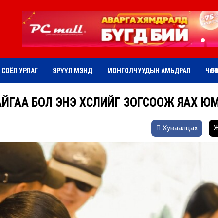
СОЁЛ УРЛАГ
ЭРҮҮЛ МЭНД
МОНГОЛЧУУДЫН АМЬДРАЛ
ЧӨЛӨ
БАЙГАА БОЛ ЭНЭ ХҮСЛИЙГ ЗОГСООЖ ЯАХ ЮМ
Хуваалцах
Ж