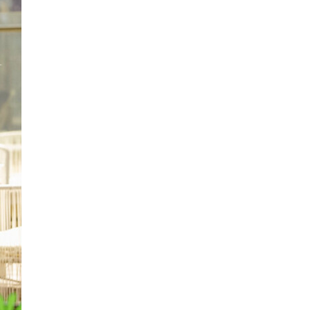
учруулдаг цаг агаарын
аюулт үзэгдлүүдийн нэг
нь ХЭТ ХАЛУУН
2026-07-23
Дүүжин замын тээвэр
энэ оны 12 дугаар сард
ашиглалтад бүрэн орно
2026-07-23
Говьсүмбэр, Төв,
Өмнөговийн наадмын
түрүү, үзүүрийн
бөхчүүдээс допинг
илэрчээ
2026-07-22
Ховд аймагт тарваган
тахал өвчний сэжигтэй
тохиолдол бүртгэгджээ
2026-07-22
Ерөнхийлөгчийн
санаачилгаар Олон улс
судлалын хүрээлэн
байгуулна
2026-07-22