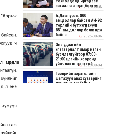
тохиолдолд иргэдээс
захиалга авдаг болгоно
2026-08-06
д “барьж
Б.Дашпүрэв: 800
ам.доллар байсан АИ-92
төрлийн бүтээгдэхүүн
851 ам.доллар болж ирж
 байсан,
байна
2026-08-06
ажлууд ч
Энэ удаагийн
хязгаарлалт ямар нэгэн
бүсчлэлгүйгээр 07:00-
21:00 цагийн хооронд
өрөөдлөө
үйлчлэх онцлогтой
2026-08-04
йгаагүй.
Тээврийн хэрэгслийн
 зүйлийг
шатахуун авах хуваарийг
танилцуулж байна
эд л энэ
2026-08-04
СОНИРХОЛТОЙ: Ихэр
й хүмүүс
шар, цусан толботой
өндөг аюултай юу?
2026-08-04
ийнэ гэж
Улсын заан
 зүйлийг