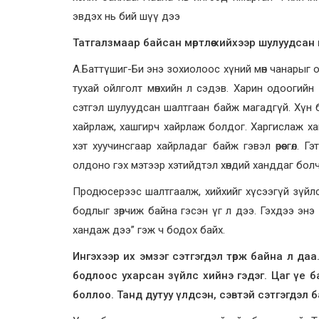
эвдэх нь бий шүү дээ
Татгалзмаар байсан мөртлөө хийхээр шулуудсан
А.Баттүшиг-Би энэ зохиолоос хүний мөн чанарыг о
тухай ойлголт мөнхийн л сэдэв. Харин одоогийн
сэтгэл шулуудсан шалтгаан байж магадгүй. Хүн б
хайрлаж, хашгирч хайрлаж болдог. Харгислаж ха
хэт хуучинсгаар хайрладаг байж гэвэл өрөөсгөл
олдоно гэх мэтээр хэтийдтэл хөндий ханддаг болч
Продюсерээс шалтгаалж, хийхийг хүсээгүй зүйлсээ 
бодлыг зөрчиж байна гэсэн үг л дээ. Гэхдээ энэ 
хандаж дээ” гэж ч бодох байх.
Ингэхээр их эмзэг сэтгэгдэл төрж байна л даа.
бодлоос ухарсан зүйлс хийнэ гэдэг. Цаг үе ба
боллоо. Танд дутуу үлдсэн, сэвтэй сэтгэгдэл б