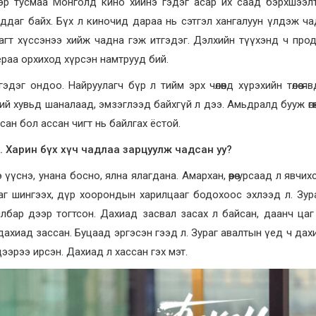
Тэр тусмаа Монголд кино хийнэ гэдэг асар их саад бэрхшээл
аддаг байх. Бүх л киночид дараа нь сэтгэл хангалуун үлдэж ча
цагт хүссэнээ хийж чадна гэж итгэдэг. Дэлхийн түүхэнд ч пр
раа орхиход хүрсэн намтрууд бий.
гэдэг ондоо. Найруулагч бүр л тийм эрх чөлөөнд хүрэхийн төлөө яв
й хувьд шаналаад, эмзэглээд байхгүй л дээ. Амьдралд бууж өгөх
ассан бол ассан чигт нь байлгах ёстой.
 Харин бүх хүч чадлаа зарцуулж чадсан уу?
үснэ, унана босно, ялна ялагдана. Амархан, өөрөө урсаад л явчих
аг шингээх, дүр хоорондын харилцааг бодохоос эхлээд л. Зур
илбар дээр тогтсон. Дахиад засвал засах л байсан, даанч цаг
дахиад зассан. Буцаад эргэсэн гээд л. Зураг авалтын үед ч дах
ээрээ ирсэн. Дахиад л хассан гэх мэт.