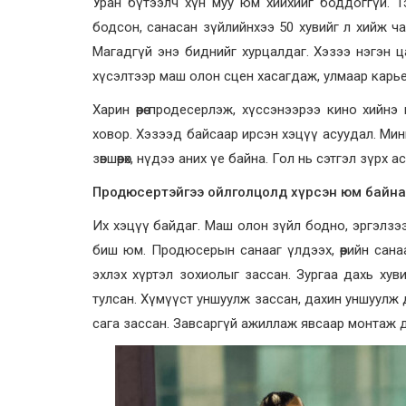
Уран бүтээлч хүн муу юм хийхийг боддоггүй. 
бодсон, санасан зүйлийнхээ 50 хувийг л хийж ч
Магадгүй энэ биднийг хурцалдаг. Хэзээ нэгэн 
хүсэлтээр маш олон сцен хасагдаж, улмаар карье
Харин өөрөө продесерлэж, хүссэнээрээ кино хийнэ 
ховор. Хэзээд байсаар ирсэн хэцүү асуудал. Мини
зөвшөөрөх, нүдээ аних үе байна. Гол нь сэтгэл зүрх 
Продюсертэйгээ ойлголцолд хүрсэн юм байна.
Их хэцүү байдаг. Маш олон зүйл бодно, эргэлзээ ү
биш юм. Продюсерын санааг үлдээх, өөрийн сана
эхлэх хүртэл зохиолыг зассан. Зургаа дахь хув
тулсан. Хүмүүст уншуулж зассан, дахин уншуулж 
сага зассан. Завсаргүй ажиллаж явсаар монтаж д