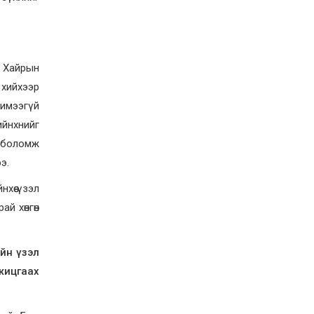
Д.Алтанцоож энэ сарын
17-ны өдөр “Заан
Жимни” автомашинаа
гардан авна
2026-08-03
Г.Дамдинням: Улсын
. Хайрын
дугаарын тэгш,
сондгойгоор хязгаарлан
 хийхээр
шатахуун олгоно
Чимээгүй
2026-08-03
ийнхнийг
ОХУ шатахууны
экспортын хоригоо 2027
д боломж
оны нэгдүгээр сар
э.
хүртэл сунгажээ
2026-07-31
хөө үзэл
Шинэ бүтцээр хичээлийн
й хөнгөн
жил дөрвөн улиралтай
боллоо
2026-07-28
ийн үзэл
Нийслэлийн хэмжээнд
ажицгаах
өнгөрсөн долоо хоногт
гал түймрийн 35
дуудлага бүртгэгджээ