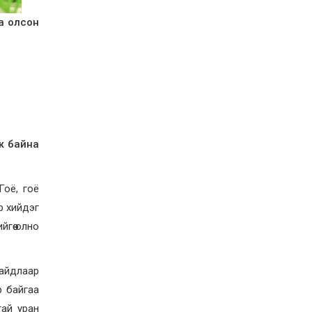
Орон нутгийн зам
ашигласны төлбөрийг
аа олсон
ирэх сарын 1-ээс эхлэн
5000 төгрөг болгож
нэмэгдүүлнэ
2026-07-22
НӨАТ-ын сугалааны
тохирлоос 5-30 сая
төгрөгийн нэг азтан
тодорчээ
2026-07-22
Н.Номтойбаяр: Энэ
ж байна
жилийн баяр наадмыг
зохион байгуулахад 9.3
тэрбумыг зарцуулсан, 2
тэрбум төгрөгийн
Гоё, гоё
орлого олсон
2026-07-21
ар хийдэг
Гурванбулаг, Баянбулаг
гөө олно
сумдын нутагт тарвага
олноор хорогдож,
тарваган тахлын
байгалийн голомт
байдлаар
идэвхэжжээ
2026-07-21
р байгаа
Увс аймагт 3.6,
тай уран
Өвөрхангай аймагт 3.8