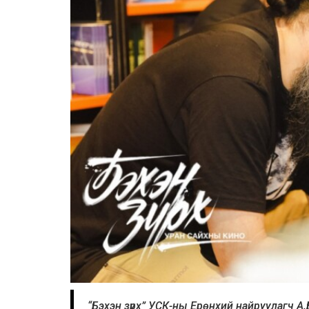
“Бэхэн зүрх” УСК-ны Ерөнхий найруулагч А.