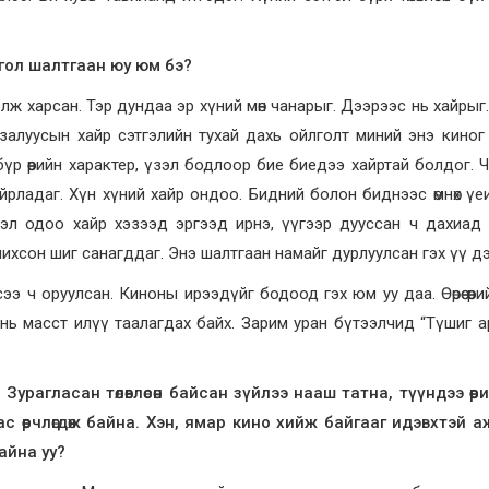
 гол шалтгаан юу юм бэ?
лж харсан. Тэр дундаа эр хүний мөн чанарыг. Дээрээс нь хайрыг
 залуусын хайр сэтгэлийн тухай дахь ойлголт миний энэ киног
үр өөрийн характер, үзэл бодлоор бие биедээ хайртай болдог. 
йрладаг. Хүн хүний хайр ондоо. Бидний болон биднээс өмнөх үе
. Гэтэл одоо хайр хэзээд эргээд ирнэ, үүгээр дууссан ч дахиа
ихсон шиг санагддаг. Энэ шалтгаан намайг дурлуулсан гэх үү дэ
ч оруулсан. Киноны ирээдүйг бодоод гэх юм уу даа. Өөрөө өөрийн
нь масст илүү таалагдах байх. Зарим уран бүтээлчид “Түшиг ара
 Зурагласан төлөвлөсөн байсан зүйлээ нааш татна, түүндээ өөр
с өөрчлөгдөж байна. Хэн, ямар кино хийж байгааг идэвхтэй 
айна уу?