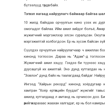
бүтээлүүд төрдөг байх.
Тэгвэл яагаад найруулагч баймаар байгаа шал
10 жилд байхдаа орчуулгын кино үзэх их дурт
омогшдог байлаа. Ийм ажил хийдэг болъё, Амар
жүжигчний мэргэжлээр элсэн суралцсан. Оюутан
мэргэжилтэй холбогдсон. Ер нь хүсэж байсан зүй
Сүүлдээ орчуулгын найруулагчаар ч ажиллах болсо
кинонд тоглосон. Дараа нь “Адам”-д тоглосон
Жүжигчний ажил хэцүү. Гэхдээ би түүнээс хэцү
дуусашгүй их ажилтай. Энэ дунд хутгалдах нь 
“Зовлон” дунд байх нь таалагдаад байдаг. Найру
Ингээд “Хайрын рекорд” кинонд хоёрдугаар н
хамтран “Хоёр ертөнцийн буудал” жүжгийг тавь
ажилд хутгалдаад л амтанд нь орчихсон доо. Би ө
өөрийгөө харахаас жаахан халгадаг, ер нь бол камер