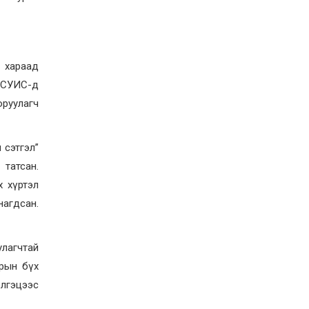
магнитудын хүчтэй
газар хөдлөлт болжээ
2026-07-21
Тажикистан Улсын
Ерөнхийлөгч энэ сарын
 хараад
20-22-ны өдрүүдэд
д СУИС-д
Монгол Улсад төрийн
айлчлал хийнэ
2026-07-20
оруулагч
Улсын арслан
Р.Пүрэвдагва энэ
жилийн Үндэсний их
 сэтгэл”
баяр наадамд барилдах
боломжгүй боллоо
татсан.
2026-07-08
х хүртэл
Үндэсний их баяр
наадмын өсвөрийн
нагдсан.
сурын харвааны
шилдгүүд тодорлоо
2026-07-08
лагчтай
арын бүх
элгэцээс