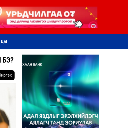
ӨТ ЦАГ
 БЭ?
иргэх