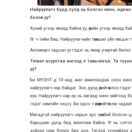
Найруулагч бүрд сүлд нь болсон кино, идеал 
болов уу?
Хүний үгээр яваад байна уу, өөрийн үгээр яваад ба
Яг ч тийм биш. Найруулагчийн төлөвших үйл явцын т
Ангижирч чадсан уу гэдэг нь ямар учиртай билээ.
Тэгвэл асуултаа ингээд л тавьчихъя. Та түү
уу?
Би МҮОНТ-д 10-аад жил ажиллахдаа олон кинон
найруулагч нар байдаг. Энэ дунд өөрийгөө олох гэдэ
юм. Найруулагч нар ер нь яагаад кино хийгээд ба
гэдэг хамгийн хэцүү. Би одоо ч өөрөө өөрийгөө олж ча
Магадгүй найруулагч нарын эрх чөлөө бий болсон ца
барьцаан дунд бид ажиллаж байна. Уг нь сэтгэл
зүйлээ олж болно биз дээ. Тэгээд түүнийхээ а