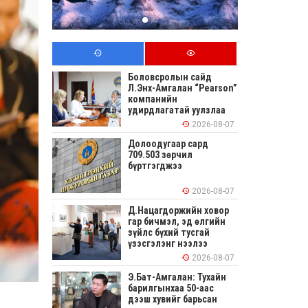
Боловсролын сайд
Л.Энх-Амгалан “Pearson”
компанийн
удирдлагатай уулзлаа
2026-08-07
Долоодугаар сард
709.503 зөрчил
бүртгэгджээ
2026-08-07
Д.Нацагдоржийн ховор
гар бичмэл, эд өлгийн
зүйлс бүхий тусгай
үзэсгэлэнг нээлээ
2026-08-07
Э.Бат-Амгалан: Тухайн
барилгынхаа 50-аас
дээш хувийг барьсан