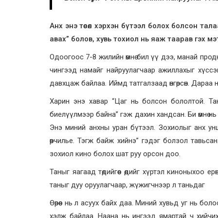
Анх энэ төсөл хэрхэн бүтээл болох болсон та
авах” болов, хувь тохиол нь яаж таарав гэх мэ
Одоогоос 7-8 жилийн өмнө бил үү дээ, манай прод
чингээд намайг найруулагчаар ажиллахыг хүссэн
давхцаж байлаа. Иймд татгалзаад өнгөрсөн. Дараа
Харин энэ хавар “Цаг нь болсон бололтой. Танаа
биелүүлмээр байна” гэж дахин хандсан. Би өмнө н
Энэ миний анхны уран бүтээл. Зохиолыг анх унша
өөрчилье. Тэгж байж хийнэ” гэдэг болзол тавьс
зохиол кино болох шат руу орсон доо.
Таныг яагаад төдийгөөс өдийг хүртэл киноныхоо ер
таныг дуу оруулагчаар, жүжигчнээр л таньдаг
Өөрөөс нь л асуух байх даа. Миний хувьд уг нь бо
хэлж байлаа. Наана нь ингээд ямартай ч хийчихлэ