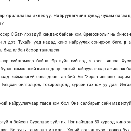
лаар ярилцлагаа эхлэх үү. Найруулагчийн хувьд чухам яагаа
т?
юсер С.Бат-Ирээдүй хандаж байсан юм. Өөрөө зохиолыг нь бичсэн
 л дээ. Тухайн үед надад кино найруулах сонирхол бага, өөр 
 нь бид албан ёсоор танилцсан.
р хийлгэмээр байна. Өөр зүйл хийгээд ч хэсэг явлаа. Хүсэл, м
ь бүрэн хэмжээний кинон дээр ерөнхий найруулагчаар ажиллаж ба
ад хиймээргүй санагдсан тал бий. Би “Хэрэв зөвшөөрвөл, зарим
ан. Бяцхан ойлголцол, тохиролцолд хүрсэн гэх юм уу даа. Ингэ
өнхий найруулагчаар төсөөлсөн юм бол. Энэ салбарыг сайн мэдэхгү
лоогүй л байсан. Суралцах зүйл их. Нэг найздаа 50 хүрээд кино х
э. Би хувь тавиланд итгэдэг. Хүний сэтгэл зүрх төлөвлөсөн бүх