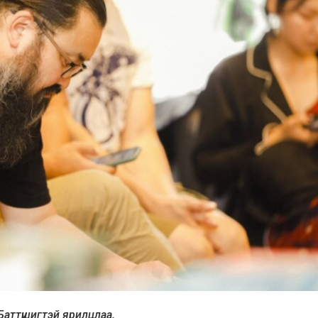
Баттүшигтэй ярилцлаа.