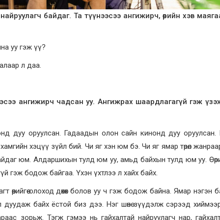
найруулагч байдаг. Та түүнээсээ ангижирч, өөрийн хэв маяг
йна уу гэж үү?
алаар л даа.
нээсээ ангижирч чадсан уу. Ангижрах шаардлагагүй гэж үзэ
д дуу оруулсан. Гадаадын олон сайн кинонд дуу оруулсан. 
г хамгийн хэцүү зүйл бий. Чи яг хэн юм бэ. Чи яг ямар төрөл жанра
йдаг юм. Алдаршихын тулд юм уу, амьд байхын тулд юм уу. Өөрий
даагүй гэж бодож байгаа. Үхэн үхтлээ л хайх байх.
гт өөрийгөө олоход дөхөх болов уу ч гэж бодож байна. Ямар нэгэн 
 дуудаж байх ёстой биз дээ. Нэг шөнө зүүдэлж сэрээд хиймээ
раас зорьж. Тэгж гэмээ нь гайхалтай найруулагч нар, гайхал