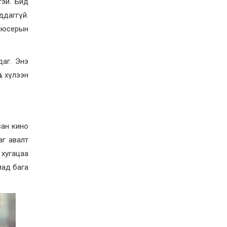
тэй. Бид
2026-07-27
ддаггүй.
Оюу толгойн төслөөс
иргэддээ ноогдол ашиг
одюсерын
хүртээх ажлын хэсэг
байгуулжээ
2026-07-24
даг. Энэ
Сөүлийн гудамжийг
амралтын өдрүүдэд
, хүлээн
автомашингүй бүс
болгоно
2026-07-24
Ховд аймагт
бүртгэгдсэн тарваган
сан кино
тахлын сэжигтэй
тохиолдол батлагджээ
аг авалт
2026-07-24
 хугацаа
НЗД-ын орлогч асан
иад бага
Т.Даваадалайгийн
цагдан хорих таслан
сэргийлэх арга хэмжээг
нэг сараар сунгажээ
2026-07-23
Хүний эрүүл мэндэд
хамгийн их эрсдэл