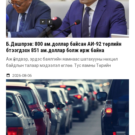
Б.Дашпүрэв: 800 ам.доллар байсан АИ-92 төрлийн
бүтээгдэхүүн 851 ам.доллар болж ирж байна
Аж үйлдвэр, эрдэс баялгийн яамнаас шатахууны нөхцөл
байдлын талаар мэдээлэл өглөө. Тус яамны Төрийн
2026-08-06