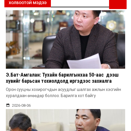
ХОЛБООТОЙ МЭДЭЭ
Э.Бат-Амгалан: Тухайн барилгынхаа 50-аас дээш
хувийг барьсан тохиолдолд иргэдээс захиалга
авдаг болгоно
Орон сууцны хохирогчдын асуудлыг шалгах ажлын хэсгийн
хуралдаан өнөөдөр боллоо. Барилга хот байгу
2026-08-06