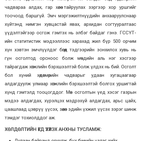
чадвараа алдах, гар хөлөө тайруулах зэргээр хор уршгийг
тоочоод баршгүй. Эмч мэргэжилтнүүдийн анхааруулснаар
хүйтэнд нимгэн хувцастай явах, архидан согтууралтаас
үүдэлтэйгээр осгож гэмтэх нь элбэг байдаг гэнэ. ГССҮТ-
ийн статитистик мэдээллээс харахад жил бүр 500 орчим
хүн хэвтэн эмчлүүлдэг бөгөөд тэдгээрийн зонхилох хувь нь
гүн осголтод орсноос болж мөчдийн аль нэг хэсгээр
тайрагдаж хөгжлийн бэрхшээлтэй болж үлдэх нь бий. Осголт
бол хүний хөдөлмөрийн чадварыг удаан хугацаагаар
алдагдуулж улмаар хөгжлийн бэрхшээлтэй болгох уршигтай
хүнд гэмтэлд тооцогддог. Мөн осголтын үед хэсэг газрын
мэдээ алдагдах, хүрэлцэх мэдрэхүй алдагдах, арьс цайх,
цаашлаад цэврүү үүсэх, зөөлөн эдийн үхжил үүсэх зэрэг шинж
тэмдэг тохиолддог аж.
ХӨЛДӨЛТИЙН ҮЕД ҮЗҮҮЛЭХ АНХНЫ ТУСЛАМЖ:
Дулаан байранд оруулж, бүх биеийн үзлэг хийх,