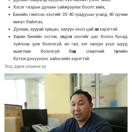
Хэсэг газрын дулаан сайжруулах боолт хийх,
Биеийн гэмтсэн хэсгийг 20-40 градусын усанд 40 орчим
минут байлгах,
Дулаан, хуурай хувцас, халуун хоол цай өгөх хэрэгтэй.
Харин биеийн осгож, хөлдсөн хэсгийг цас болох бусад
зүйлээр үрж болохгүй, ил гал, хэт халуун усыг шууд
ашиглаж болохгүй бөгөөд спиртний төрлийн
бүтээгдэхүүнээс зайлсхийх хэрэгтэй.
Энд дарж уншина уу