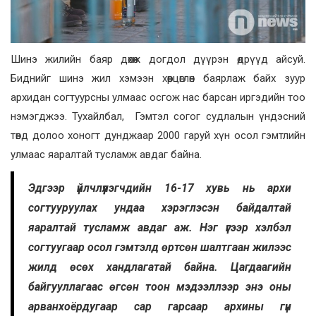
Шинэ жилийн баяр дөхөж догдол дүүрэн өдрүүд айсуй.
Биднийг шинэ жил хэмээн хөөрцөглөн баярлаж байх зуур
архидан согтуурсны улмаас осгож нас барсан иргэдийн тоо
нэмэгджээ. Тухайлбал, Гэмтэл согог судлалын үндэсний
төвд долоо хоногт дунджаар 2000 гаруй хүн осол гэмтлийн
улмаас яаралтай тусламж авдаг байна.
Эдгээр үйлчлүүлэгчдийн 16-17 хувь нь архи
согтууруулах ундаа хэрэглэсэн байдалтай
яаралтай тусламж авдаг аж. Нэг үгээр хэлбэл
согтуугаар осол гэмтэлд өртсөн шалтгаан жилээс
жилд өсөх хандлагатай байна. Цагдаагийн
байгууллагаас өгсөн тоон мэдээллээр энэ оны
арванхоёрдугаар сар гарсаар архины гүн