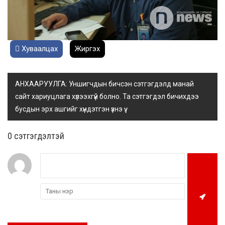
Хуваалцах
Жиргэх
АНХААРУУЛГА: Уншигчдын бичсэн сэтгэгдэлд манай
сайт хариуцлага хүлээхгүй болно. Та сэтгэгдэл бичихдээ
бусдын эрх ашгийг хүндэтгэн үзнэ үү.
0 cэтгэгдэлтэй