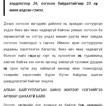
хордлогоор 26, осгосон байдалтайгаар 23 хүн
амиа алдсан гэжээ.
Дээрх осгосон иргэдийн дийлэнх нь архидан согтуурсан
үедээ биеэ авч явах чадваргүй байсны улмаас осгосон ба
харамсалтай нь согтуу үедээ машин руугаа явах замдаа
осгосон тохиолдол ч гарчээ. Иймээс архи согтууруулах
ундааны хэрэглээгээ багасгах, биеэ авч явах чадваргүй
болсон найз нөхдөө ар гэрт нь хүлээлгэж өгөх, гудамжинд
хэвтэж байгаа хэн нэгэн иргэнд зайлшгүй тусламж дуудаж
өгөх, орон нутаг руу зайлшгүй ажлаар явах тохиолдолд
тээврийн хэрэгслийн бүрэн бүтэн байдлаа шалгах
шаардлагатай байгааг онцлое.
АЛБАН БАЙГУУЛЛАГЫН ШИНЭ ЖИЛЭЭР НЭГНИЙГЭЭ
АРХИАР ШАХАХГҮЙ БАЙЯ
Осголт, хөдлөлтийн хор хохирол их байдаг бөгөөд хөдөлмөрийн