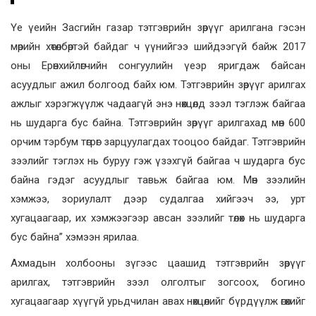
Үе үеийн Засгийн газар тэтгэврийн зөрүүг арилгана гэсэн
мөрийн хөтөлбөртэй байдаг ч үүнийгээ шийдээгүй байж 2017
оны Ерөнхийлөгчийн сонгуулийн үеэр яригдаж байсан
асуудлыг ажил болгоод байх юм. Тэтгэврийн зөрүүг арилгах
ажлыг хэрэгжүүлж чадаагүй энэ нөхцөлд зээл тэглэж байгаа
нь шударга бус байна. Тэтгэврийн зөрүүг арилгахад мөн 600
орчим тэрбум төгрөг зарцуулагдах тооцоо байдаг. Тэтгэврийн
зээлийг тэглэх нь буруу гэж үзэхгүй байгаа ч шударга бус
байна гэдэг асуудлыг тавьж байгаа юм. Мөн зээлийн
хэмжээ, зориулалт дээр судалгаа хийгээч ээ, урт
хугацаагаар, их хэмжээгээр авсан зээлийг төлөх нь шударга
бус байна” хэмээн ярилаа.
Ахмадын холбооны зүгээс цаашид тэтгэврийн зөрүүг
арилгах, тэтгэврийн зээл олголтыг зогсоох, богино
хугацаагаар хүүгүй урьдчилан авах нөхцөлийг бүрдүүлж өгөхийг