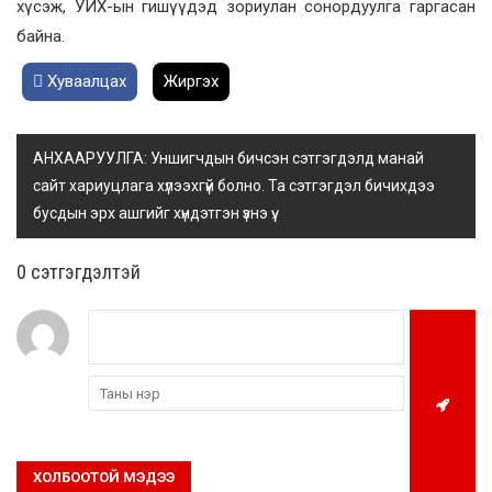
хүсэж, УИХ-ын гишүүдэд зориулан сонордуулга гаргасан
байна.
Хуваалцах
Жиргэх
АНХААРУУЛГА: Уншигчдын бичсэн сэтгэгдэлд манай
сайт хариуцлага хүлээхгүй болно. Та сэтгэгдэл бичихдээ
бусдын эрх ашгийг хүндэтгэн үзнэ үү.
0 cэтгэгдэлтэй
ХОЛБООТОЙ МЭДЭЭ