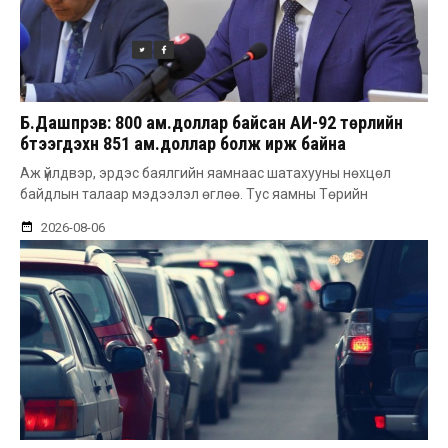
Б.Дашпүрэв: 800 ам.доллар байсан АИ-92 төрлийн
бүтээгдэхүүн 851 ам.доллар болж ирж байна
Аж үйлдвэр, эрдэс баялгийн яамнаас шатахууны нөхцөл
байдлын талаар мэдээлэл өглөө. Тус яамны Төрийн
2026-08-06