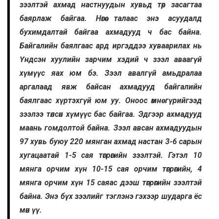
зээлтэй ахмад настнуудын хувьд төр засагтаа
баярлаж байгаа. Нөгөө талаас энэ асуудалд
бухимдалтай байгаа ахмадууд ч бас байна.
Байгалийн баялгаас ард иргэддээ хуваарилах нь
Үндсэн хуулийн зарчим хэдий ч зээл аваагүй
хүмүүс яах юм бэ. Зээл авалгүй амьдралаа
аргалаад явж байсан ахмадууд байгалийн
баялгаас хүртэхгүй юм уу. Оноос өмнө гүрийгээд
зээлээ төлсөн хүмүүс бас байгаа. Эдгээр ахмадууд
маань гомдолтой байна. Зээл авсан ахмадуудын
97 хувь буюу 220 мянган ахмад настан 3-6 сарын
хугацаатай 1-5 сая төгрөгийн зээлтэй. Гэтэл 10
мянга орчим хүн 10-15 сая орчим төгрөгийн, 4
мянга орчим хүн 15 саяас дээш төгрөгийн зээлтэй
байна. Энэ бүх зээлийг тэглэнэ гэхээр шударга ёс
мөн үү.