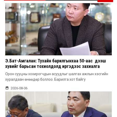
Э.Бат-Амгалан: Тухайн барилгынхаа 50-аас дээш
хувийг барьсан тохиолдолд иргэдээс захиалга
авдаг болгоно
Орон сууцны хохирогчдын асуудлыг шалгах ажлын хэсгийн
хуралдаан өнөөдөр боллоо. Барилга хот байгу
2026-08-06