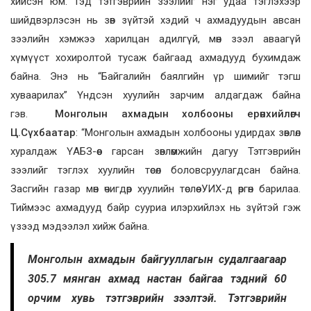
хийсэн юм. Тэд тэтгэврийн зээлийг нэг удаа тэглэхээр
шийдвэрлэсэн нь зөв зүйтэй хэдий ч ахмадуудын авсан
зээлийн хэмжээ харилцан адилгүй, мөн зээл аваагүй
хүмүүст хохиролтой тусаж байгаад ахмадууд бухимдаж
байна. Энэ нь “Байгалийн баялгийн үр шимийг тэгш
хуваарилах” Үндсэн хуулийн зарчим алдагдаж байна
гэв.
Монголын ахмадын холбооны ерөнхийлөгч
Ц.Сүхбаатар
: “Монголын ахмадын холбооны удирдах зөвлөл
хуралдаж ҮАБЗ-өөс гарсан зөвлөмжийн дагуу Тэтгэврийн
зээлийг тэглэх хуулийн төсөл боловсруулагдсан байна.
Засгийн газар мөн өчигдөр хуулийн төслөө УИХ-д өргөн барилаа.
Тиймээс ахмадууд байр сууриа илэрхийлэх нь зүйтэй гэж
үзээд мэдээлэл хийж байна.
Монголын ахмадын байгууллагын судалгаагаар
305.7 мянган ахмад настан байгаа тэдний 60
орчим хувь тэтгэврийн зээлтэй. Тэтгэврийн