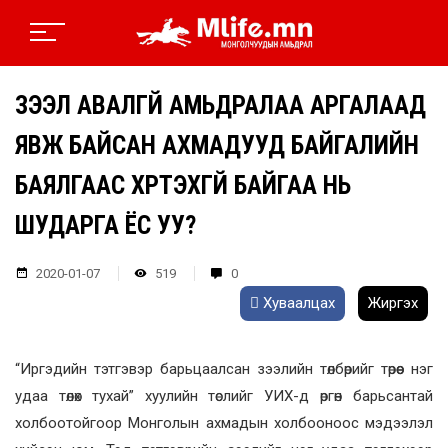
ЗЭЭЛ АВАЛГҮЙ АМЬДРАЛАА АРГАЛААД
ЯВЖ БАЙСАН АХМАДУУД БАЙГАЛИЙН
БАЯЛГААС ХҮРТЭХГҮЙ БАЙГАА НЬ
ШУДАРГА ЁС УУ?
2020-01-07
519
0
Хуваалцах
Жиргэх
“Иргэдийн тэтгэвэр барьцаалсан зээлийн төлбөрийг төрөөс нэг
удаа төлөх тухай” хуулийн төслийг УИХ-д өргөн барьсантай
холбоотойгоор Монголын ахмадын холбооноос мэдээлэл