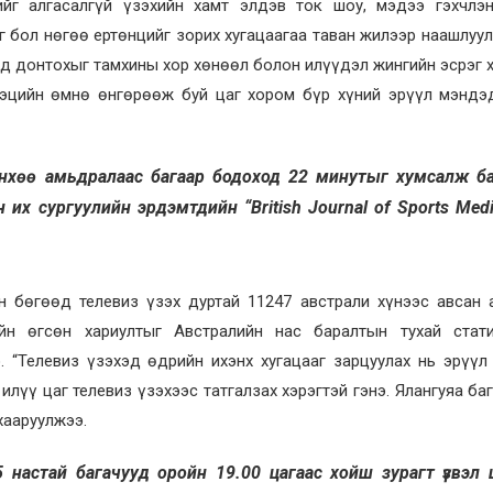
йг алгасалгүй үзэхийн хамт элдэв ток шоу, мэдээ гэхчлэн
аг бол нөгөө ертөнцийг зорих хугацаагаа таван жилээр наашлуу
зид донтохыг тамхины хор хөнөөл болон илүүдэл жингийн эсрэг 
гэцийн өмнө өнгөрөөж буй цаг хором бүр хүний эрүүл мэндэ
рийнхөө амьдралаас багаар бодоход 22 минутыг хумсалж б
их сургуу­лийн эрдэмтдийн “British Journal of Sports Medi
н бөгөөд телевиз үзэх дуртай 11247 австрали хүнээс авсан 
ийн өгсөн хариултыг Австралийн нас баралтын тухай стати
. “Телевиз үзэхэд өдрийн ихэнх хугацааг зарцуулах нь эрүү
илүү цаг телевиз үзэхээс татгалзах хэрэгтэй гэнэ. Ялангуяа ба
хааруулжээ.
 настай багачууд оройн 19.00 цагаас хойш зурагт үзвэл