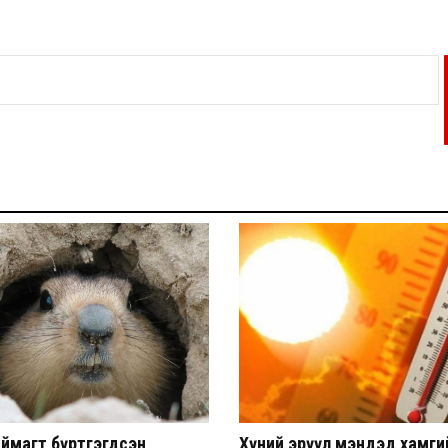
аймагт бүртгэгдсэн
Хүний эрүүл мэндэд хамги