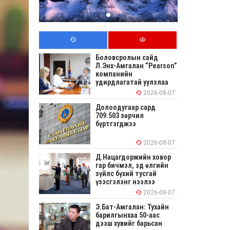
Боловсролын сайд
Л.Энх-Амгалан “Pearson”
компанийн
удирдлагатай уулзлаа
2026-08-07
Долоодугаар сард
709.503 зөрчил
бүртгэгджээ
2026-08-07
Д.Нацагдоржийн ховор
гар бичмэл, эд өлгийн
зүйлс бүхий тусгай
үзэсгэлэнг нээлээ
2026-08-07
Э.Бат-Амгалан: Тухайн
барилгынхаа 50-аас
дээш хувийг барьсан