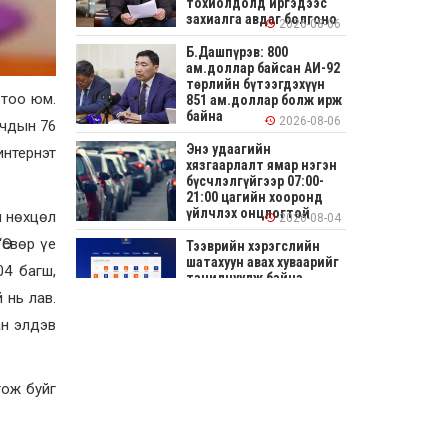
тохиолдолд иргэдээс
захиалга авдаг болгоно
2026-08-06
Б.Дашпүрэв: 800
ам.доллар байсан АИ-92
төрлийн бүтээгдэхүүн
 тоо юм.
851 ам.доллар болж ирж
байна
2026-08-06
гчдын 76
Энэ удаагийн
интернэт
хязгаарлалт ямар нэгэн
бүсчлэлгүйгээр 07:00-
21:00 цагийн хооронд
үйлчлэх онцлогтой
й нөхцөл
2026-08-04
Өсвөр үе
Тээврийн хэрэгслийн
шатахуун авах хуваарийг
04 багш,
танилцуулж байна
 нь лав.
2026-08-04
ан элдэв
СОНИРХОЛТОЙ: Ихэр
шар, цусан толботой
өндөг аюултай юу?
гож буйг
2026-08-04
Улсын заан