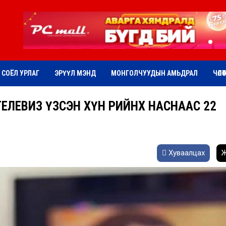
СОЁЛ УРЛАГ
ЭРҮҮЛ МЭНД
МОНГОЛЧУУДЫН АМЬДРАЛ
ЧӨЛӨ
ЕЛЕВИЗ ҮЗСЭН ХҮН ӨӨРИЙНХӨӨ НАСНААС 22
Хуваалцах
Ж