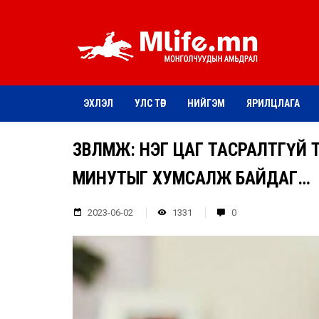
ЭХЛЭЛ
УЛС ТӨР
НИЙГЭМ
ЯРИЛЦЛАГА
ЗӨВЛӨМЖ: НЭГ ЦАГ ТАСРАЛТГҮЙ Т
МИНУТЫГ ХУМСАЛЖ БАЙДАГ…
2023-06-02
1331
0