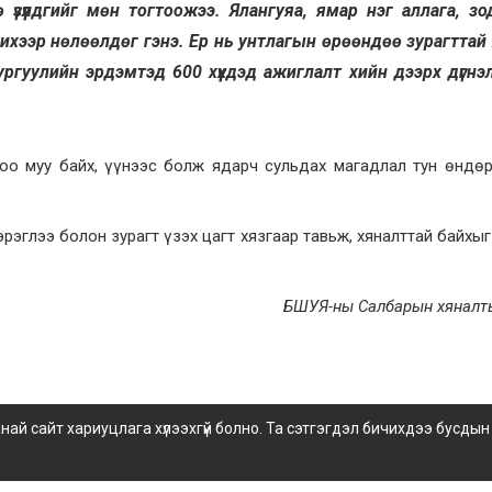
зүүлдгийг мөн тогтоожээ. Ялангуяа, ямар нэг аллага, зо
ч ихээр нөлөөлдөг гэнэ. Ер нь унтлагын өрөөндөө зурагттай хүү
гуулийн эрдэмтэд 600 хүүхдэд ажиглалт хийн дээрх дүгнэ
доо муу байх, үүнээс болж ядарч сульдах магадлал тун өндө
эрэглээ болон зурагт үзэх цагт хязгаар тавьж, хяналттай байхы
БШУЯ-ны Салбарын хяналт
 сайт хариуцлага хүлээхгүй болно. Та сэтгэгдэл бичихдээ бусдын