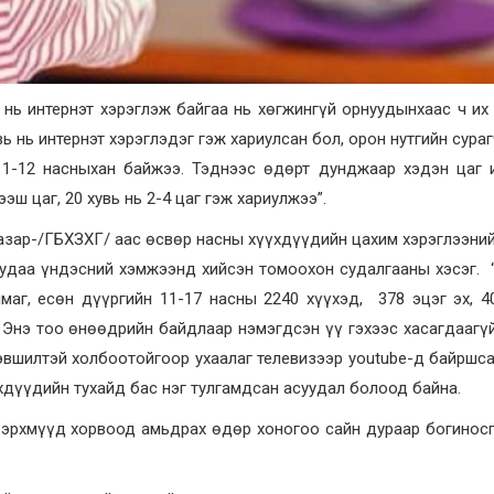
ь нь интернэт хэрэглэж байгаа нь хөгжингүй орнуудынхаас ч их
ь нь интернэт хэрэглэдэг гэж хариулсан бол, орон нутгийн сура
 11-12 насныхан байжээ. Тэднээс өдөрт дунджаар хэдэн цаг 
эш цаг, 20 хувь нь 2-4 цаг гэж хариулжээ”.
 газар-/ГБХЗХГ/ аас өсвөр насны хүүхдүүдийн цахим хэрэглээни
 удаа үндэсний хэмжээнд хийсэн томоохон судалгааны хэсэг. “
маг, есөн дүүргийн 11-17 насны 2240 хүүхэд, 378 эцэг эх, 4
Энэ тоо өнөөдрийн байдлаар нэмэгдсэн үү гэхээс хасагдаагүй
эвшилтэй холбоотойгоор ухаалаг телевизээр youtube-д байршс
үхдүүдийн тухайд бас нэг тулгамдсан асуудал болоод байна.
 эрхмүүд хорвоод амьдрах өдөр хоногоо сайн дураар богинос