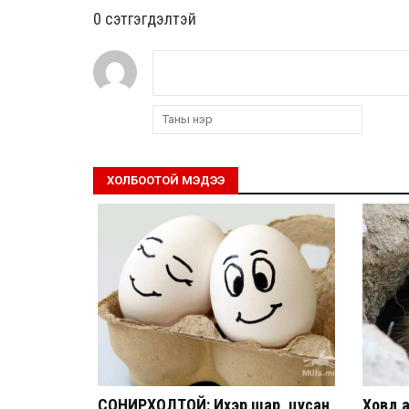
0 cэтгэгдэлтэй
ХОЛБООТОЙ МЭДЭЭ
СОНИРХОЛТОЙ: Ихэр шар, цусан
Ховд 