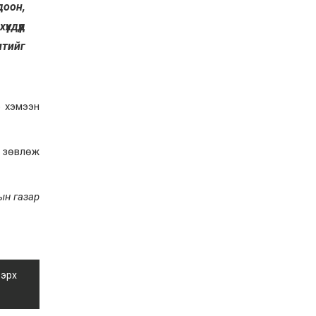
2026-07-27
доон,
Оюу толгойн төслөөс
хдүүд
иргэддээ ноогдол ашиг
хүртээх ажлын хэсэг
лтийг
байгуулжээ
2026-07-24
Сөүлийн гудамжийг
амралтын өдрүүдэд
р хэмээн
автомашингүй бүс
болгоно
2026-07-24
г зөвлөж
Ховд аймагт
бүртгэгдсэн тарваган
тахлын сэжигтэй
тохиолдол батлагджээ
ын газар
2026-07-24
НЗД-ын орлогч асан
Т.Даваадалайгийн
цагдан хорих таслан
сэргийлэх арга хэмжээг
нэг сараар сунгажээ
 эрх
2026-07-23
Хүний эрүүл мэндэд
хамгийн их эрсдэл