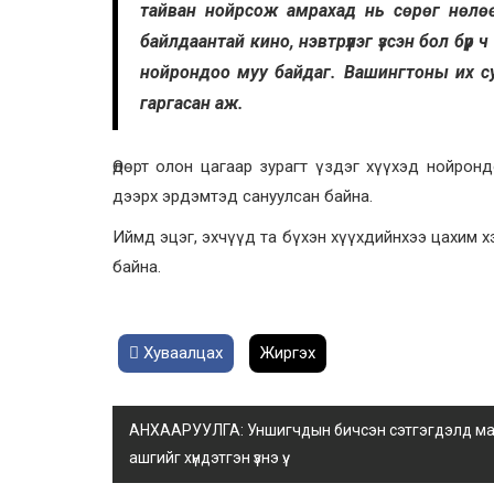
тайван нойрсож амрахад нь сөрөг нөлөө ү
байлдаантай кино, нэвтрүүлэг үзсэн бол бүр 
нойрондоо муу байдаг. Вашингтоны их сур
гаргасан аж.
Өдөрт олон цагаар зурагт үздэг хүүхэд нойрон
дээрх эрдэмтэд сануулсан байна.
Иймд эцэг, эхчүүд та бүхэн хүүхдийнхээ цахим х
байна.
Хуваалцах
Жиргэх
АНХААРУУЛГА: Уншигчдын бичсэн сэтгэгдэлд манай
ашгийг хүндэтгэн үзнэ үү.