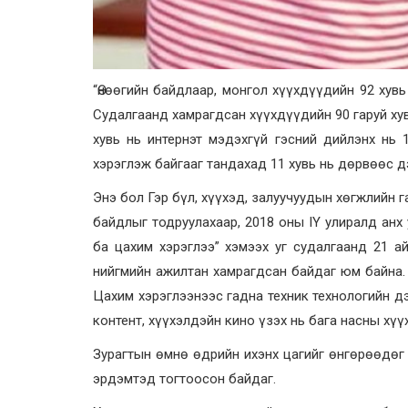
“Өнөөгийн байдлаар, монгол хүүхдүүдийн 92 хув
Судалгаанд хамрагдсан хүүхдүүдийн 90 гаруй хув
хувь нь интернэт мэдэхгүй гэсний дийлэнх нь
хэрэглэж байгааг тандахад 11 хувь нь дөрвөөс дэ
Энэ бол Гэр бүл, хүүхэд, залуучуудын хөгжлийн
байдлыг тодруулахаар, 2018 оны IY улиралд анх
ба цахим хэрэглээ” хэмээх уг судалгаанд 21 ай
нийгмийн ажилтан хамрагдсан байдаг юм байна. 
Цахим хэрэглээнээс гадна техник технологийн д
контент, хүүхэлдэйн кино үзэх нь бага насны хү
Зурагтын өмнө өдрийн ихэнх цагийг өнгөрөөдөг
эрдэм­тэд тогтоосон байдаг.