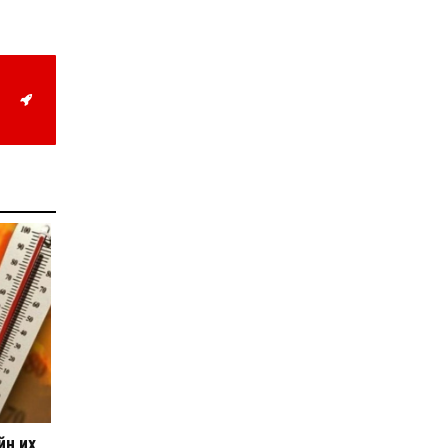
учруулдаг цаг агаарын
аюулт үзэгдлүүдийн нэг
нь ХЭТ ХАЛУУН
2026-07-23
Дүүжин замын тээвэр
энэ оны 12 дугаар сард
ашиглалтад бүрэн орно
2026-07-23
Говьсүмбэр, Төв,
Өмнөговийн наадмын
түрүү, үзүүрийн
бөхчүүдээс допинг
илэрчээ
2026-07-22
Ховд аймагт тарваган
тахал өвчний сэжигтэй
тохиолдол бүртгэгджээ
2026-07-22
Ерөнхийлөгчийн
санаачилгаар Олон улс
судлалын хүрээлэн
байгуулна
2026-07-22
йн их