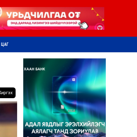
ӨТ ЦАГ
иргэх