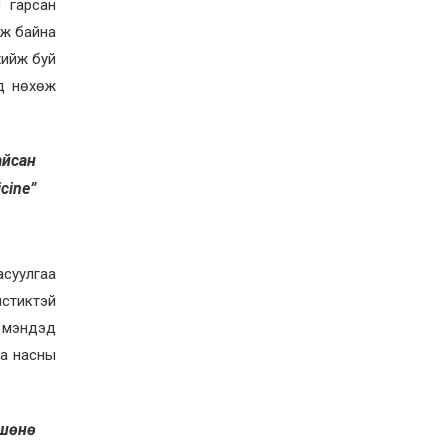
 гарсан
Д.Алтанцоож энэ сарын
17-ны өдөр “Заан
лж байна
Жимни” автомашинаа
гардан авна
хийж буй
2026-08-03
д нөхөж
Г.Дамдинням: Улсын
дугаарын тэгш,
сондгойгоор хязгаарлан
шатахуун олгоно
айсан
2026-08-03
ОХУ шатахууны
cine”
экспортын хоригоо 2027
оны нэгдүгээр сар
хүртэл сунгажээ
2026-07-31
асуулгаа
Шинэ бүтцээр хичээлийн
жил дөрвөн улиралтай
стиктэй
боллоо
л мэндэд
2026-07-28
га насны
Нийслэлийн хэмжээнд
өнгөрсөн долоо хоногт
гал түймрийн 35
 шөнө
дуудлага бүртгэгджээ