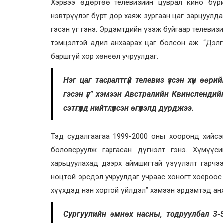
Хэрвээ өдөртөө телевизийн цуврал кино бүри
нэвтрүүлэг бүрт дор хаяж зургаан цаг зарцуулд
гэсэн үг гэнэ. Эрдэмтдийн үзэж буйгаар телеви
тэмцэлтэй адил анхаарах цаг болсон аж. “Дэл
баршгүй хор хөнөөл учруулдаг.
Нэг цаг тасралтгүй телевиз үзсэн хүн өө
гэсэн үг” хэмээн Австралийн Квинслендийн 
сэтгүүлд нийтлүүлсэн өгүүлэлд дурджээ.
Тэд судалгаагаа 1999-2000 оны хооронд хийсэ
боловсруулж гаргасан дүгнэлт гэнэ. Хүмүүс
харьцуулахад дээрх аймшигтай үзүүлэлт гарчээ
ноцтой эрсдэл учруулдаг учраас хоногт хоёроос 
хүүхдэд нэн хортой үйлдэл” хэмээн эрдэмтэд ан
Сургуулийн өмнөх насны, тодруулбал 3-5