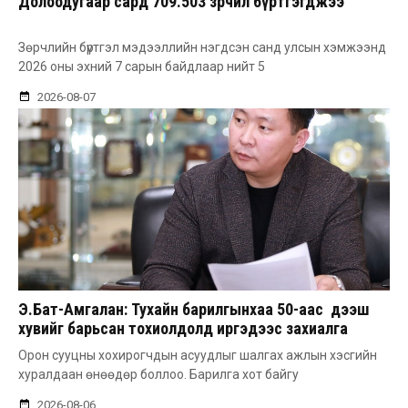
Долоодугаар сард 709.503 зөрчил бүртгэгджээ
Зөрчлийн бүртгэл мэдээллийн нэгдсэн санд улсын хэмжээнд
2026 оны эхний 7 сарын байдлаар нийт 5
2026-08-07
Э.Бат-Амгалан: Тухайн барилгынхаа 50-аас дээш
хувийг барьсан тохиолдолд иргэдээс захиалга
авдаг болгоно
Орон сууцны хохирогчдын асуудлыг шалгах ажлын хэсгийн
хуралдаан өнөөдөр боллоо. Барилга хот байгу
2026-08-06