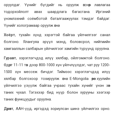
оруулдаг. Үүнийг бүгдийг нь оруулж өгснөөр лавлагаа
тодорхойлолт авах шаардлага багасгана. Иргэний
үнэмлэхний соёмботой баталгаажуулах тэмдэг байдаг.
Үүнийг холограмаар оруулж өгнө.
Хоёрт
, тухайн хүнд хэрэгтэй байгаа үйлчилгээг санал
болгоно. Ялангуяа эрүүл мэнд, боловсрол, нийгмийн
хамгааллын салбарын үйлчилгээг хамгийн түрүүнд оруулна.
Гуравт
, хэрэглэгчдэд илүү хялбар, ойлгомжтой болгоно.
Өдөрт 11-11 төв дээр 800-1000 хүн үйлчлүүлдэг, чат руу 1200-
1500 хүн мессеж бичдэг. Тиймээс хэрэглэгчдэд илүү
хялбар болгохоор тохируулж өгнө. E-Mongolia өөрөө хуулийн
үйлчилгээ үзүүлж байгаа учраас тухайн хүнийг үнэн зөв
таних чухал. Тэгэхээр бид нүүр болон хурууны хээгээр
таних функцуудыг оруулна.
Дөрөвт
, ААН-үүд, иргэдэд зориулсан шинэ үйлчилгээ орно.