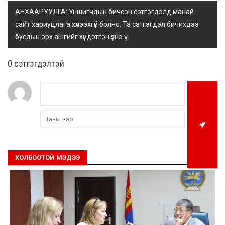
АНХААРУУЛГА: Уншигчдын бичсэн сэтгэгдэлд манай
сайт хариуцлага хүлээхгүй болно. Та сэтгэгдэл бичихдээ
бусдын эрх ашгийг хүндэтгэн үзнэ үү.
0 cэтгэгдэлтэй
ХОЛБООТОЙ МЭДЭЭ