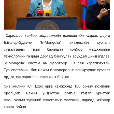
Харилцаа холбоо, мэдээллийн технологийн газрын дарга
Б.Болор-Эрдэнэ
“Е-Mongolia” академийн сургалт
судалгааны төвийг Харилцаа холбоо мэдээллийн
технологийн газрын дэргэд байгуулах асуудал шийдэгдлээ.
“e-Mongolia” систем нь одоогоор 1.9 сая хэрэглэгчтэй.
Тус системийн баг цахим боловсролыг сайжруулах сургалт
ордог тул хэрэглээ нэмэгдэж байгаа.
Энэ жилийн ICT Expo арга хэмжээнд 100 орчим компани
оролцож, цахим үндэстэн болъё гэдэг уриатай
олон услын түвшний үзэсгэлэнг хүүхдийн паркад хийхээр
төлөвлөж байна.