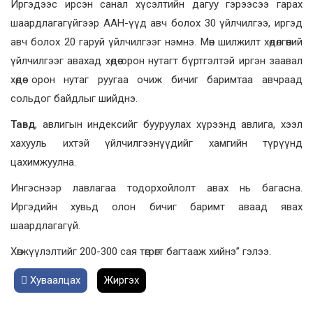
Иргэдээс ирсэн санал хүсэлтийн дагуу гэрээсээ гарах
шаардлагагүйгээр ААН-үүд авч болох 30 үйлчилгээ, иргэд
авч болох 20 гаруй үйлчилгээг нэмнэ. Мөн шилжилт хөдөлгөөний
үйлчилгээг авахад хөдөө орон нутагт бүртгэлтэй иргэн заавал
хөдөө орон нутаг руугаа очиж бичиг баримтаа авчраад
сольдог байдлыг шийднэ.
Тавд
, авлигын индексийг бууруулах хүрээнд авлига, хээл
хахууль ихтэй үйлчилгээнүүдийг хамгийн түрүүнд
цахимжуулна.
Ингэснээр лавлагаа тодорхойлолт авах нь багасна.
Иргэдийн хувьд олон бичиг баримт аваад явах
шаардлагагүй.
Хөгжүүлэлтийг 200-300 сая төгрөгт багтааж хийнэ” гэлээ.
Хуваалцах
Жиргэх