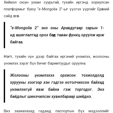
Хиймэл оюун ухаан суурьтай, тухайн иргэнд зориулсан
платформыг буюу “e-Mongolia 2”-ыг үүсгэх үүргийг Ерөнхий
сайд өгсөн.
“e-Mongolia 2” энэ оны Аравдугаар сарын 1-
нд ашиглалтад орох бөгөөд таван функц оруулж ирж
байгаа.
Нэгт
, тухайн хүн дээр байгаа иргэний үнэмлэх, жолооны
үнэмлэх зэрэг бүх бичиг баримтуудыг оруулна.
Жолооны үнэмлэхээ орхисон тохиолдолд
хурууны хээгээр хэн гэдгээ нотолчихсон байхад
үнэмлэхгүй явж байна гэж торгодог. Энэ
байдлыг шинэчилсэн хувилбараар шийднэ.
Виз захиалахад гадаад паспортын бүх мэдээллийг