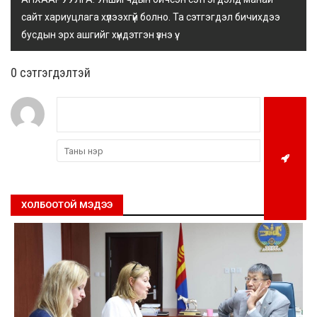
сайт хариуцлага хүлээхгүй болно. Та сэтгэгдэл бичихдээ
бусдын эрх ашгийг хүндэтгэн үзнэ үү.
0 cэтгэгдэлтэй
ХОЛБООТОЙ МЭДЭЭ