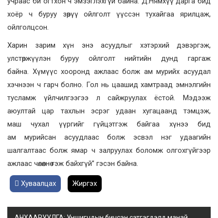
учраас би огтхон ч эмзэглэхгүй байна. Д.Нямхүү дарга бид
хоёр ч буруу зөрүү ойлголт үүссэн тухайгаа ярилцаж,
ойлголцсон.
Харин зарим хүн энэ асуудлыг хэтэрхий дэвэргэж,
улстөржүүлэн буруу ойлголт нийтийн дунд гаргаж
байна. Хүмүүс хооронд ажлаас болж ам мурийх асуудал
хэчнээн ч гарч болно. Гол нь цаашид хамтраад эмнэлгийн
тусламж үйлчилгээгээ л сайжруулах ёстой. Мэдээж
аюултай цар тахлын эсрэг удаан хугацаанд тэмцэж,
маш чухал үүргийг гүйцэтгэж байгаа хүнээ бид
ам мурийсан асуудлаас болж эсвэл нэг удаагийн
шалгалтаас болж ямар ч залруулах боломж олгохгүйгээр
ажлаас чөлөөлнө гэж байхгүй” гэсэн байна.
Хуваалцах
Жиргэх
АНХААРУУЛГА: Уншигчдын бичсэн сэтгэгдэлд манай