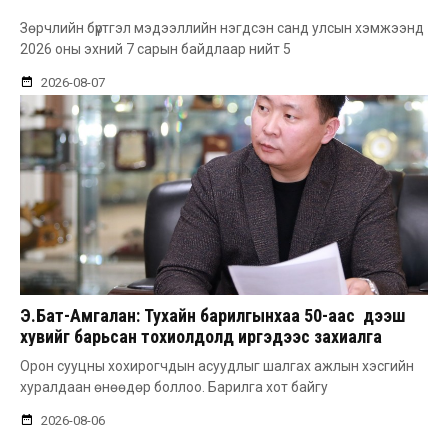
Зөрчлийн бүртгэл мэдээллийн нэгдсэн санд улсын хэмжээнд
2026 оны эхний 7 сарын байдлаар нийт 5
2026-08-07
Э.Бат-Амгалан: Тухайн барилгынхаа 50-аас дээш
хувийг барьсан тохиолдолд иргэдээс захиалга
авдаг болгоно
Орон сууцны хохирогчдын асуудлыг шалгах ажлын хэсгийн
хуралдаан өнөөдөр боллоо. Барилга хот байгу
2026-08-06