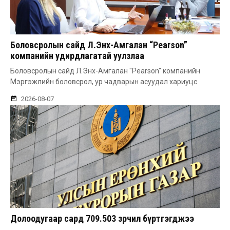
Боловсролын сайд Л.Энх-Амгалан “Pearson”
компанийн удирдлагатай уулзлаа
Боловсролын сайд Л.Энх-Амгалан "Pearson" компанийн
Мэргэжлийн боловсрол, ур чадварын асуудал хариуцс
2026-08-07
Долоодугаар сард 709.503 зөрчил бүртгэгджээ