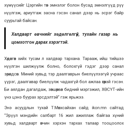
хүмүүсийг Цэргийн төв эмнэлэг болон бусад эмнэлгүүд рүү
нүүлгэж, ариутгаж засна гэсэн санал дээр нь эсрэг байр
суурьтай байсан.
Халдварт өвчнийг хөдөлгөлгүй, тухайн газар нь
цомхотгон дарах хэрэгтэй.
Хөдөлгөөн хийх тусам л халдвар тархана. Тарааж, ийш тийшээ
нүүлгэн шилжүүлж болно, болохгүй гэдэг дээр санал
зөрөлдсөн. Миний хувьд тэр даалгаврын биелүүлээгүй учраас
үүрэг, даалгавар биелүүлж чадахгүй бол ажлаа өгөөрэй гэсэн.
Би аялдан дагалдаж, зөвшөөрвөл бидний мэргэжил, ХӨСҮТ-ийн
үнэ цэнэ буурах эрсдэлтэй” гэж ярьжээ.
Энэ асуудлын тухай Т.Мөнхсайхан сайд ikon.mn сайтад
“Эрүүл мэндийн салбарт 16 жил ажиллаж байгаа хүний
хувьд халдварт өвчин хэрхэн тархах талаар тооцоолох