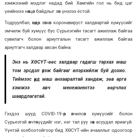
хэмжээний мэдлэг надад бий. Хамгийн гол нь бид цаг
үеийнхээ нөхцөл байдлыг зөв үнэлэх ёстой.
Тодруулбал, өнөөдөр зөвхөн коронавируст халдвартай хүмүүсийг
эмчилж буй хүмүүс бус Сүрьеэгийн тасагт ажиллаж байгаа
сувилагч болон ариутгалын тасагт ажиллаж байгаа
ариутгагч халдвар авсан байна.
Энэ нь ХӨСҮТ-өөс халдвар гадагш тархах маш
том эрсдэл үүсэж байгааг илэрхийлж буй дохио.
Тиймээс үүнд маш анхааралтай хандаж, зөв арга
хэмжээ авч менежментээ өөрчлөх
шаардлагатай.
Гэхдээ шууд COVID-19-өөр өвчилсөн хүмүүсийг болон
Сүрьеэтэй өвчтөнүүдийг нэг, нэг тал руу зөөх асуудал яриагүй.
Үүнтэй холбоотойгоор бид ХӨСҮТ-ийн ачааллыг одоогоор