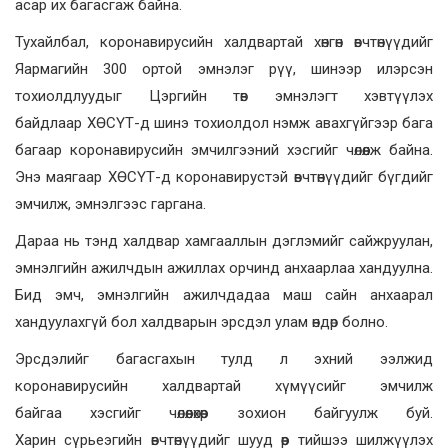
асар их багасгаж байна.
Тухайлбал, коронавирусийн халдвартай хөнгөн өвчтөнүүдийг
Яармагийн 300 ортой эмнэлэг рүү, шинээр илэрсэн
тохиолдлуудыг Цэргийн төв эмнэлэгт хэвтүүлэх
байдлаар ХӨСҮТ-д шинэ тохиолдол нэмж авахгүйгээр бага
багаар коронавирусийн эмчилгээний хэсгийг чөлөөлж байна.
Энэ маягаар ХӨСҮТ-д коронавирустэй өвчтөнүүдийг бүгдийг
эмчилж, эмнэлгээс гаргана.
Дараа нь тэнд халдвар хамгааллын дэглэмийг сайжруулан,
эмнэлгийн ажилчдын ажиллах орчинд анхаарлаа хандуулна.
Бид эмч, эмнэлгийн ажилчдадаа маш сайн анхаарал
хандуулахгүй бол халдварын эрсдэл улам өндөр болно.
Эрсдэлийг багасгахын тулд л эхний ээлжид
коронавирусийн халдвартай хүмүүсийг эмчилж
байгаа хэсгийг чөлөөлөхөөр зохион байгуулж буй.
Харин сүрьеэгийн өвчтөнүүдийг шууд өөр тийшээ шилжүүлэх