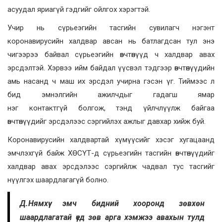
асуудал яриагүй гэдгийг ойлгох хэрэгтэй.
Учир нь сүрьеэгийн тасгийн сувилагч нэгэнт
коронавирусийн халдвар авсан нь батлагдсан тул энэ
чигээрээ байвал сүрьеэгийн өвчтөнүүд ч халдвар авах
эрсдэлтэй. Хэрвээ ийм байдал үүсвэл тэдгээр өвчтөнүүдийн
амь насанд ч маш их эрсдэл учирна гэсэн үг. Тиймээс л
бид эмнэлгийн ажилчдыг гадагш ямар
нэг контактгүй болгож, тэнд үйлчлүүлж байгаа
өвчтөнүүдийг эрсдэлээс сэргийлэх ажлыг давхар хийж буй.
Коронавирусийн халдвартай хүмүүсийг хэсэг хугацаанд
эмчлэхгүй байж ХӨСҮТ-д сүрьеэгийн тасгийн өвчтөнүүдийг
халдвар авах эрсдэлээс сэргийлж чадвал тус тасгийг
нүүлгэх шаардлагагүй болно.
Д.Нямхүү эмч бидний хооронд зөвхөн
шаардлагатай үед зөв арга хэмжээ авахын тулд