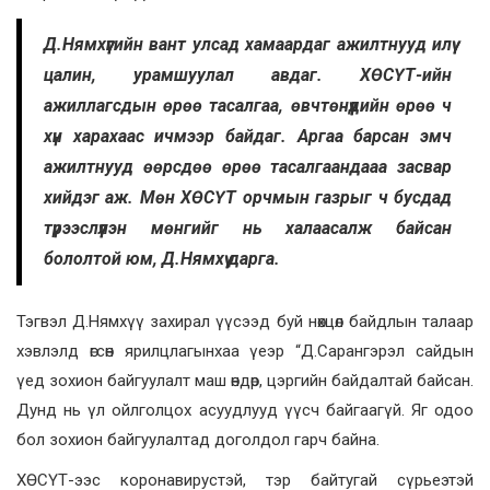
Д.Нямхүүгийн вант улсад хамаардаг ажилтнууд илүү
цалин, урамшуулал авдаг. ХӨСҮТ-ийн
ажиллагсдын өрөө тасалгаа, өвчтөнүүдийн өрөө ч
хүн харахаас ичмээр байдаг. Аргаа барсан эмч
ажилтнууд өөрсдөө өрөө тасалгаандааа засвар
хийдэг аж. Мөн ХӨСҮТ орчмын газрыг ч бусдад
түрээслүүлэн мөнгийг нь халаасалж байсан
бололтой юм, Д.Нямхүү дарга.
Тэгвэл Д.Нямхүү захирал үүсээд буй нөхцөл байдлын талаар
хэвлэлд өгсөн ярилцлагынхаа үеэр “Д.Сарангэрэл сайдын
үед зохион байгуулалт маш өндөр, цэргийн байдалтай байсан.
Дунд нь үл ойлголцох асуудлууд үүсч байгаагүй. Яг одоо
бол зохион байгуулалтад доголдол гарч байна.
ХӨСҮТ-ээс коронавирустэй, тэр байтугай сүрьеэтэй