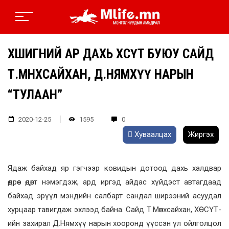
ХӨШИГНИЙ АР ДАХЬ ХӨСҮТ БУЮУ САЙД
Т.МӨНХСАЙХАН, Д.НЯМХҮҮ НАРЫН
“ТУЛААН”
2020-12-25
1595
0
Хуваалцах
Жиргэх
Ядаж байхад яр гэгчээр ковидын дотоод дахь халдвар
өдрөөс өдөрт нэмэгдэж, ард иргэд айдас хүйдэст автагдаад
байхад эрүүл мэндийн салбарт сандал ширээний асуудал
хурцаар тавигдаж эхлээд байна. Сайд Т.Мөнхсайхан, ХӨСҮТ-
ийн захирал Д.Нямхүү нарын хооронд үүссэн үл ойлголцол