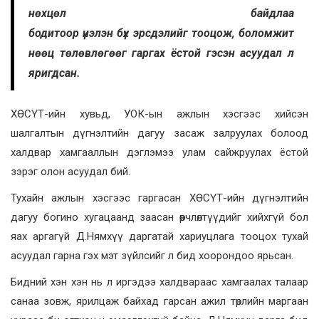
нөхцөл байдлаа
бодитоор үнэлэн бүх эрсдэлийг тооцож, боломжит
нөөц төлөвлөгөөг гаргах ёстой гэсэн асуудал л
яригдсан.
ХӨСҮТ-ийн хувьд, УОК-ын ажлын хэсгээс хийсэн
шалгалтын дүгнэлтийн дагуу засаж залруулах болоод
халдвар хамгааллын дэглэмээ улам сайжруулах ёстой
зэрэг олон асуудал бий.
Тухайн ажлын хэсгээс гаргасан ХӨСҮТ-ийн дүгнэлтийн
дагуу богино хугацаанд заасан өөрчлөлтүүдийг хийхгүй бол
яах аргагүй Д.Нямхүү даргатай хариуцлага тооцох тухай
асуудал гарна гэх мэт зүйлсийг л бид хоорондоо ярьсан.
Бидний хэн хэн нь л иргэдээ халдвараас хамгаалах талаар
санаа зовж, ярилцаж байхад гарсан ажил төрлийн маргаан