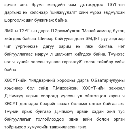
эрчээ авч, Эрүүл мэндийн яам дотооддоо ТЗУГ-ын
даргынх нь хэлснээр “шилжүүлэлт” хийн үүрээ эвдүүлсэн
шоргоолж шиг бужигнаж байна.
ЭМЯ-ы ТЗУГ-ын дарга П.Эрхэмбулган “Манай яаманд бүтэц
хийгдэж байгаа. Шинээр байгуулагдсан ЭМДЕГ руу зэргээр
чиг үүргийнхээ дагуу зарим нь явж байгаа. Нэг
байгууллагаас нөгөө рүү л шилжилт хийгдэж байна. Түүнээс
нэг ч хүнийг халсан тушаал гаргаагүй” гэсэн тайлбар хийж
байна.
ХӨСҮТ-ийн Үйлдвэрчний хорооны дарга О.Баатарчулууны
ярьснаар бол сайд Т.Мөнхсайхан, ХӨСҮТ-ийн захирал
Д.Нямхүү нарын хооронд үүссэн үл ойлголцол харин ч
ХӨСҮТ дэх идээ бээрийг шахах боломж олгож байгаа аж.
Түүний ярьж буйгаар Д.Нямхүү арван хэдэн жил тус
байгууллагыг толгойлохдоо зөвхөн өөрийн болон эргэн
тойрныхоо хүмүүсийн төлөө ажилласан гэнэ.