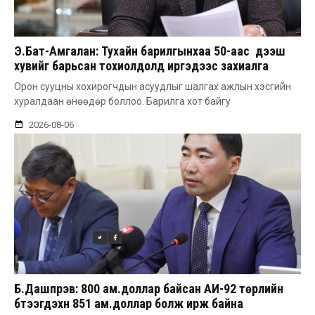
Э.Бат-Амгалан: Тухайн барилгынхаа 50-аас дээш
хувийг барьсан тохиолдолд иргэдээс захиалга
авдаг болгоно
Орон сууцны хохирогчдын асуудлыг шалгах ажлын хэсгийн
хуралдаан өнөөдөр боллоо. Барилга хот байгу
2026-08-06
Б.Дашпүрэв: 800 ам.доллар байсан АИ-92 төрлийн
бүтээгдэхүүн 851 ам.доллар болж ирж байна