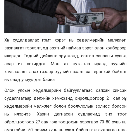
Хүн худалдаалах гэмт хэрэг нь хөдөлмөрийн мөлжлөг,
захиалгат гэрлэлт, эд эрхтний наймаа зэрэг олон хэлбэрээр
илэрдэг. Тэдний дийлэнх эрүүл мэнд, сэтгэл санааны хувьд
асар их хохирдог. Мөн эх нутагтаа ирээд хуулийн
хамгаалалт авах гэхээр хуулийн заалт хэт ерөнхий байдаг
нь саад учруулдаг байна.
Олон улсын хөдөлмөрийн байгууллагаас саяхан хийсэн
судалгаагаар дэлхийн хэмжээнд ойролцоогоор 21 сая хүн
хөдөлмөрийн мөлжлөг болон боолчлолын золиос болсон
нь илэрчээ. Харин дагнасан судлаачид энэ тоог
ойролцоогоор 27 сая гэж тооцохын зэрэгцээ 70-80 хувь нь
эмэгтэйчүүд, 50 орчим хувь нь хүүхэд байна гэж судалгаандаа