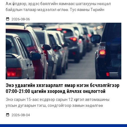
Аж үйлдвэр, эрдэс баялгийн яамнаас шатахууны нөхцөл
байдлын талаар мэдээлэл өглөө. Тус яамны Төрийн
2026-08-06
Энэ удаагийн хязгаарлалт ямар нэгэн бүсчлэлгүйгээр
07:00-21:00 цагийн хооронд үйлчлэх онцлогтой
Энэ сарын 15-аас есдүгээр сарын 12 хүртэл автомашины
улсын дугаарын тэгш, сондгойгоор замын хөдөлгөө
2026-08-04