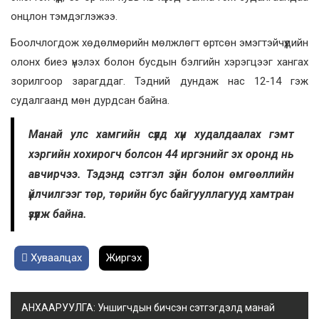
онцлон тэмдэглэжээ.
Боолчлогдож хөдөлмөрийн мөлжлөгт өртсөн эмэгтэйчүүдийн
олонх биеэ үнэлэх болон бусдын бэлгийн хэрэгцээг хангах
зорилгоор зарагддаг. Тэдний дундаж нас 12-14 гэж
судалгаанд мөн дурдсан байна.
Манай улс хамгийн сүүлд хүн худалдаалах гэмт
хэргийн хохирогч болсон 44 иргэнийг эх оронд нь
авчирчээ. Тэдэнд сэтгэл зүйн болон өмгөөллийн
үйлчилгээг төр, төрийн бус байгууллагууд хамтран
үзүүлж байна.
Хуваалцах
Жиргэх
АНХААРУУЛГА: Уншигчдын бичсэн сэтгэгдэлд манай