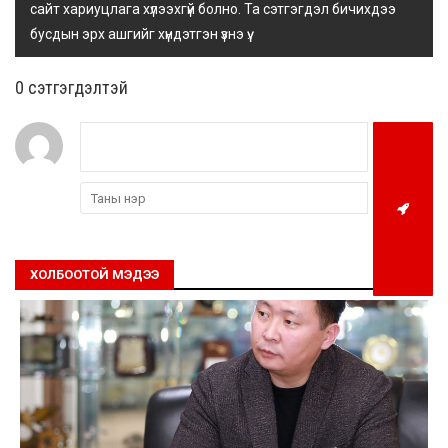
сайт хариуцлага хүлээхгүй болно. Та сэтгэгдэл бичихдээ
бусдын эрх ашгийг хүндэтгэн үзнэ үү.
0 cэтгэгдэлтэй
ХОЛБООТОЙ МЭДЭЭ