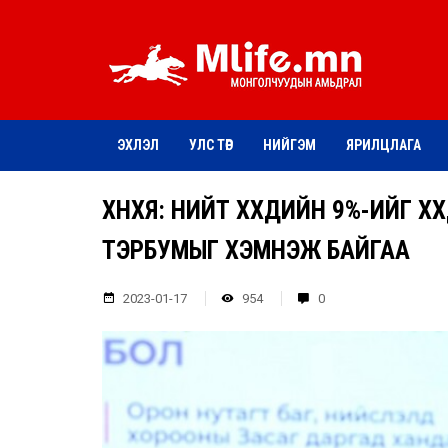
ЭХЛЭЛ
УЛС ТӨР
НИЙГЭМ
ЯРИЛЦЛАГА
ХНХЯ: НИЙТ ХҮҮХДИЙН 9%-ИЙГ Х
ТЭРБУМЫГ ХЭМНЭЖ БАЙГАА
2023-01-17
954
0