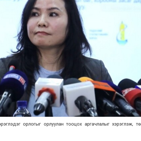
хэрэглэдэг орлогыг орлуулан тооцох аргачлалыг хэрэглэж, т