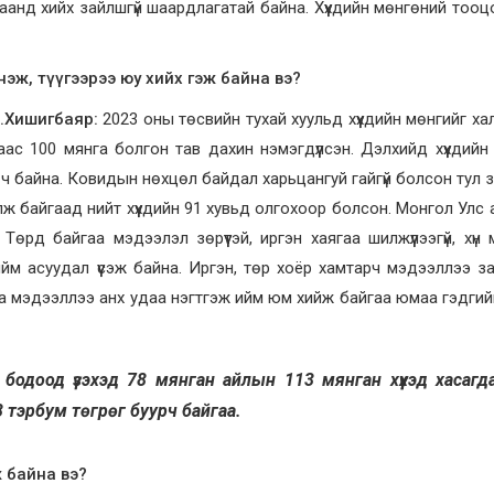
аанд хийх зайлшгүй шаардлагатай байна. Хүүхдийн мөнгөний тоо
мнэж, түүгээрээ юу хийх гэж байна вэ?
А.Хишигбаяр:
2023 оны төсвийн тухай хуульд хүүхдийн мөнгийг х
 100 мянга болгон тав дахин нэмэгдүүлсэн. Дэлхийд хүүхдийн
д ч байна. Ковидын нөхцөл байдал харьцангуй гайгүй болсон тул 
лж байгаад нийт хүүхдийн 91 хувьд олгохоор болсон. Монгол Улс 
өрд байгаа мэдээлэл зөрүүтэй, иргэн хаягаа шилжүүлээгүй, хүн
ийм асуудал үүсэж байна. Иргэн, төр хоёр хамтарч мэдээллээ з
йгаа мэдээллээ анх удаа нэгтгэж ийм юм хийж байгаа юмаа гэдгий
 бодоод үзэхэд 78 мянган айлын 113 мянган хүүхэд хасагд
 тэрбум төгрөг буурч байгаа.
ж байна вэ?