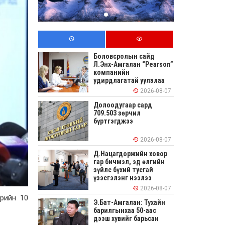
Боловсролын сайд
Л.Энх-Амгалан “Pearson”
компанийн
удирдлагатай уулзлаа
2026-08-07
Долоодугаар сард
709.503 зөрчил
бүртгэгджээ
2026-08-07
Д.Нацагдоржийн ховор
гар бичмэл, эд өлгийн
зүйлс бүхий тусгай
үзэсгэлэнг нээлээ
2026-08-07
өрийн 10
Э.Бат-Амгалан: Тухайн
барилгынхаа 50-аас
дээш хувийг барьсан