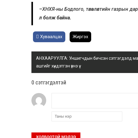
–
ХНХЯ-ны Бодлого, төлөвлөлтийн газрын да
л болж байна.
Хуваалцах
Жиргэх
АНХААРУУЛГА: Уншигчдын бичсэн сэтгэгдэлд манай
ашгийг хүндэтгэн үзнэ үү.
0 cэтгэгдэлтэй
ХОЛБООТОЙ МЭДЭЭ