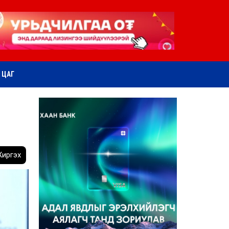
ӨТ ЦАГ
иргэх