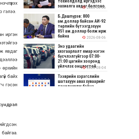
тохиолдолд иргэдээс
эчлүүлэх
захиалга авдаг болгоно
2026-08-06
о гэлээ.
Б.Дашпүрэв: 800
ам.доллар байсан АИ-92
төрлийн бүтээгдэхүүн
851 ам.доллар болж ирж
ан иргэн
байна
2026-08-06
ээтэйгээ
Энэ удаагийн
рж явдаг
хязгаарлалт ямар нэгэн
бүсчлэлгүйгээр 07:00-
эдээллээ
21:00 цагийн хооронд
үйлчлэх онцлогтой
р өрхийн
2026-08-04
гүй байх
Тээврийн хэрэгслийн
шатахуун авах хуваарийг
гч гэсэн
танилцуулж байна
2026-08-04
хүндрэл
СОНИРХОЛТОЙ: Ихэр
шар, цусан толботой
өндөг аюултай юу?
йгдсэн.
2026-08-04
 байгаа.
Улсын заан