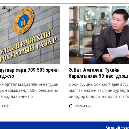
угаар сард 709.503 зөрчил
Э.Бат-Амгалан: Тухайн
эгджээ
барилгынхаа 50-аас дээш 
барьсан тохиолдолд иргэ
н бүртгэл мэдээллийн нэгдсэн
Орон сууцны хохирогчдын асу
захиалга авдаг болгоно
лсын хэмжээнд 2026 оны эхний
шалгах ажлын хэсгийн хуралд
 байдлаар нийт 5
өнөөдөр боллоо. Барилга хот б
-08-07
2026-08-06
Бидний тух