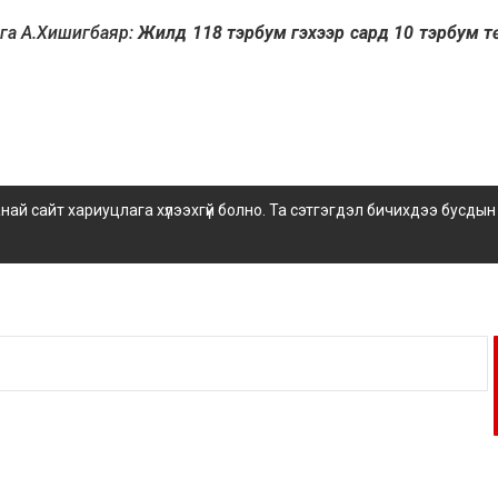
рга А.Хишигбаяр:
Жилд 118 тэрбум гэхээр сард 10 тэрбум т
 сайт хариуцлага хүлээхгүй болно. Та сэтгэгдэл бичихдээ бусдын