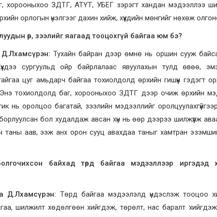
аг, хорооныхоо ЗДТГ, АТҮТ, УБЕГ зэрэгт хандан мэдээллээ шин
хийн орлогын үнэлгээг дахин хийж, хүүхдийн мөнгийг нөхөж олгон
уудын өр, зээлийг яагаад тооцохгүй байгаа юм бэ?
 Д.Лхамсүрэн:
Тухайн байран дээр өмнө нь оршин сууж байс
 Хүүхдээ сургуульд ойр байрлалаас явуулахын тулд өвөө, эм
тайгаа цуг амьдарч байгаа тохиолдолд өрхийн гишүүн гэдэгт о
үй. Энэ тохиолдолд баг, хорооныхоо ЗДТГ дээр очиж өрхийн м
тик нь оролцоо багатай, зээлийн мэдээллийг оролцуулахгүйгээ
орлуулсан бол худалдаж авсан хүн нь өөр дээрээ шилжүүлж аваа
ч таны аав, ээж анх орон сууц авахдаа таныг хамтран эзэмши
 болгочихсон байхад төрд байгаа мэдээллээр иргэдэд 
а Д.Лхамсүрэн:
Төрд байгаа мэдээлэлд үндэслэж тооцоо хи
аа, шилжилт хөдөлгөөн хийгдэж, төрөлт, нас баралт хийгдэж