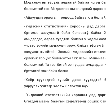
Мэдээлэл нь зөрүүтэй, алдаатай байгаа иргэд б
боломжтой гэв. Мэдээллээ шинэчлүүлсний дараа өр
-Айлуудын орлогыг тооцоод байгаа юм бол айл
-Үндэсний статистикийн хорооны дэд дарга
бүртгэлээ хасуулаагүй байж болзошгүй байна.
амьдардаг, өөрөө хүүхэдтэй болсон ч хадам аав
учраас өрхийн мэдээлэл зөрж байхыг үгүйсгэхг
засуулах нь зүйтэй. Зээлийн мэдээллийн статис
орлогыг тооцох боломжтой гэж үзсэн. Машинаа б
боломжтой. Та гэр бүлтэйгээ тусдаа амьдардаг 
бүртгэлтэй явж байж болно.
-Хоёр хүүхэдтэй хүнийг дөрвөн хүүхэдтэй
учруулахгүйгээр засаж болохгүй юу?
–
Үндэсний статистикийн хорооны дэд дарг
Өгөгдөл маань байнгын хөдөлгөөнд оршиж байг