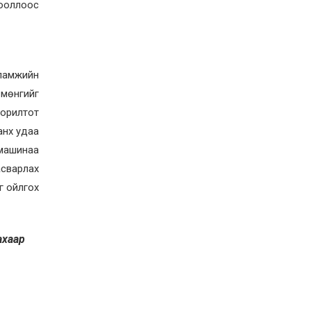
цооллоос
Д.Алтанцоож энэ сарын
17-ны өдөр “Заан
Жимни” автомашинаа
гардан авна
2026-08-03
Г.Дамдинням: Улсын
дугаарын тэгш,
аламжийн
сондгойгоор хязгаарлан
 мөнгийг
шатахуун олгоно
2026-08-03
зорилтот
ОХУ шатахууны
анх удаа
экспортын хоригоо 2027
 машинаа
оны нэгдүгээр сар
хүртэл сунгажээ
асварлах
2026-07-31
г ойлгох
Шинэ бүтцээр хичээлийн
жил дөрвөн улиралтай
боллоо
ахаар
2026-07-28
Нийслэлийн хэмжээнд
өнгөрсөн долоо хоногт
гал түймрийн 35
дуудлага бүртгэгджээ