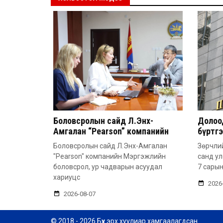
Боловсролын сайд Л.Энх-
Долоод
Амгалан “Pearson” компанийн
бүртг
удирдлагатай уулзлаа
Боловсролын сайд Л.Энх-Амгалан
Зөрчлий
"Pearson" компанийн Мэргэжлийн
санд у
боловсрол, ур чадварын асуудал
7 сарын
хариуцс
2026
2026-08-07
© 2018 - 2026 Бүх эрх хуулиар хамгаалагдсан.