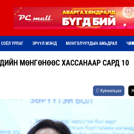
СОЁЛ УРЛАГ
ЭРҮҮЛ МЭНД
МОНГОЛЧУУДЫН АМЬДРАЛ
ЧӨЛӨ
ҮҮХДИЙН МӨНГӨНӨӨС ХАССАНААР САРД 10
Хуваалцах
Ж