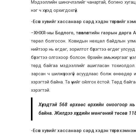
Мэдээллийн шинэчлэлийг чанартай, богино хугац
нэг ч хүүхэд орхигдохгүй.
-Есөн хувийг хассанаар сард хэдэн төгрөгийг хэ
–
ХНХЯ-ны Бодлого, төлөвлөлтийн газрын дарга 
төрөл болгосон. Ковидын нөхцөл байдлын улмаас
нийтээр нь өгдөг, зорилтот бүлэгтээ өгдөг улсуу
бүлэгтээ олгохоор болсон. Өрхийн амьжиргааг үнэ
төрд байгаа мэдээллийг ашигласан тохиолдол. Т
зарсан ч шилжүүлээгүй асуудлаас болж өнөөдөр 
хэрэгтэй байна. Та үүнийг ойлгох ёстой. Төрд ба
хэрэгтэй.
Хүүхэдтэй 568 өрхөөс өрхийн оноогоор нь
байна. Жилдээ хүүхдийн мөнгөний төсөв 118
-Есөн хувийг хассанаар сард хэдэн төгрөг хэмнэ