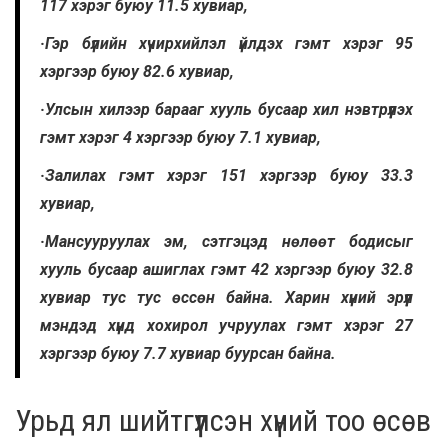
117 хэрэг буюу 11.5 хувиар,
·Гэр бүлийн хүчирхийлэл үйлдэх гэмт хэрэг 95
хэргээр буюу 82.6 хувиар,
·Улсын хилээр барааг хууль бусаар хил нэвтрүүлэх
гэмт хэрэг 4 хэргээр буюу 7.1 хувиар,
·Залилах гэмт хэрэг 151 хэргээр буюу 33.3
хувиар,
·Мансууруулах эм, сэтгэцэд нөлөөт бодисыг
хууль бусаар ашиглах гэмт 42 хэргээр буюу 32.8
хувиар тус тус өссөн байна. Харин хүний эрүүл
мэндэд хүнд хохирол учруулах гэмт хэрэг 27
хэргээр буюу 7.7 хувиар буурсан байна.
Урьд ял шийтгүүлсэн хүний тоо өсөв