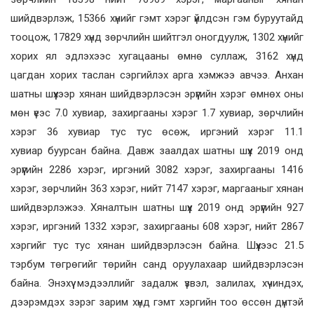
шийдвэрлэж, 15366 хүнийг гэмт хэрэг үйлдсэн гэм буруутайд
тооцож, 17829 хүнд зөрчлийн шийтгэл оногдуулж, 1302 хүнийг
хорих ял эдлэхээс хугацааны өмнө суллаж, 3162 хүнд
цагдан хорих таслан сэргийлэх арга хэмжээ авчээ. Анхан
шатны шүүхээр хянан шийдвэрлэсэн эрүүгийн хэрэг өмнөх оны
мөн үеэс 7.0 хувиар, захиргааны хэрэг 1.7 хувиар, зөрчлийн
хэрэг 36 хувиар тус тус өсөж, иргэний хэрэг 11.1
хувиар буурсан байна. Давж заалдах шатны шүүх 2019 онд
эрүүгийн 2286 хэрэг, иргэний 3082 хэрэг, захиргааны 1416
хэрэг, зөрчлийн 363 хэрэг, нийт 7147 хэрэг, маргааныг хянан
шийдвэрлэжээ. Хяналтын шатны шүүх 2019 онд эрүүгийн 927
хэрэг, иргэний 1332 хэрэг, захиргааны 608 хэрэг, нийт 2867
хэргийг тус тус хянан шийдвэрлэсэн байна. Шүүхээс 21.5
тэрбум төгрөгийг төрийн санд оруулахаар шийдвэрлэсэн
байна. Энэхүү мэдээллийг задалж үзвэл, залилах, хүчиндэх,
дээрэмдэх зэрэг зарим хүнд гэмт хэргийн тоо өссөн дүнтэй