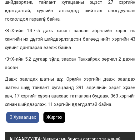
шийдвэрлэж, тайлант хугацааны эцэст 27 хэргийн
үлдэгдэлтэй, хуулийн этгээдэд шийтгэл оногдуулсан
тохиолдол гараагүй байна.
•ЗтХ-ийн 14.7-5 дахь хэсэгт заасан зөрчлийн хэрэг нь
хамгийн их дүнтэй шийдвэрлэгдсэн бөгөөд нийт хэргийн 43
хувийг дангаараа эзэлж байна.
•ЗтХ-ийн 5.2 дугаар зүйлд заасан Танхайрах зөрчил 2 дахин
өссөн.
Давж заалдах шатны шүүх: Эрүүгийн хэргийн давж заалдах
шатны шүүхүүд тайлант хугацаанд 391 зөрчлийн хэрэг хүлээн
авч, 17 хэргийг хүлээн авахаас татгалзан буцааж, 363 хэргийг
хянан шийдвэрлэж, 11 хэргийн үлдэгдэлтэй байна.
Хуваалцах
Жиргэх
АНХААРУУЛГА: Уншигчдын бичсэн сэтгэгдэлд манай