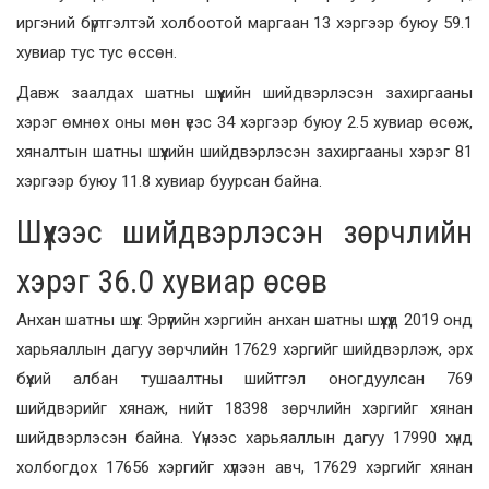
иргэний бүртгэлтэй холбоотой маргаан 13 хэргээр буюу 59.1
хувиар тус тус өссөн.
Давж заалдах шатны шүүхийн шийдвэрлэсэн захиргааны
хэрэг өмнөх оны мөн үеэс 34 хэргээр буюу 2.5 хувиар өсөж,
хяналтын шатны шүүхийн шийдвэрлэсэн захиргааны хэрэг 81
хэргээр буюу 11.8 хувиар буурсан байна.
Шүүхээс шийдвэрлэсэн зөрчлийн
хэрэг 36.0 хувиар өсөв
Анхан шатны шүүх: Эрүүгийн хэргийн анхан шатны шүүхүүд 2019 онд
харьяаллын дагуу зөрчлийн 17629 хэргийг шийдвэрлэж, эрх
бүхий албан тушаалтны шийтгэл оногдуулсан 769
шийдвэрийг хянаж, нийт 18398 зөрчлийн хэргийг хянан
шийдвэрлэсэн байна. Үүнээс харьяаллын дагуу 17990 хүнд
холбогдох 17656 хэргийг хүлээн авч, 17629 хэргийг хянан