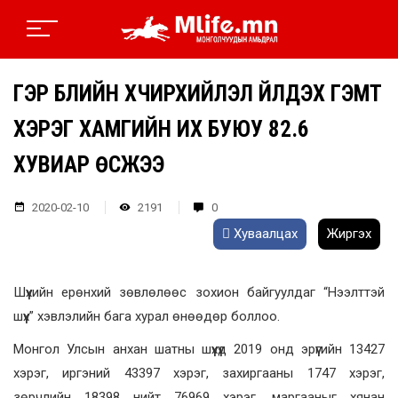
ГЭР БҮЛИЙН ХҮЧИРХИЙЛЭЛ ҮЙЛДЭХ ГЭМТ
ХЭРЭГ ХАМГИЙН ИХ БУЮУ 82.6
ХУВИАР ӨСЖЭЭ
2020-02-10
2191
0
Хуваалцах
Жиргэх
Шүүхийн ерөнхий зөвлөлөөс зохион байгуулдаг “Нээлттэй
шүүх” хэвлэлийн бага хурал өнөөдөр боллоо.
Монгол Улсын анхан шатны шүүхүүд 2019 онд эрүүгийн 13427
хэрэг, иргэний 43397 хэрэг, захиргааны 1747 хэрэг,
зөрчлийн 18398 нийт 76969 хэрэг, маргааныг хянан