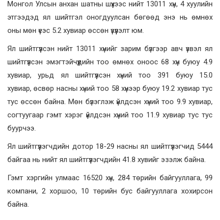
Монгол Улсын анхан шатны шүүхээс нийт 13011 хүн, 4 хуулийн
этгээдэд ял шийтгэл оногдуулсан бөгөөд энэ нь өмнөх
оны мөн үеэс 5.2 хувиар өссөн үзүүлэлт юм.
Ял шийтгүүлсэн нийт 13011 хүнийг зарим бүлгээр авч үзвэл ял
шийтгүүлсэн эмэгтэйчүүдийн тоо өмнөх оноос 68 хүн буюу 4.9
хувиар, урьд ял шийтгүүлсэн хүний тоо 391 буюу 15.0
хувиар, өсвөр насны хүний тоо 58 хүнээр буюу 19.2 хувиар тус
тус өссөн байна. Мөн бүлэглэж үйлдсэн хүний тоо 9.9 хувиар,
согтуугаар гэмт хэрэг үйлдсэн хүний тоо 11.9 хувиар тус тус
буурчээ.
Ял шийтгүүлэгчдийн дотор 18-29 насны ял шийтгүүлэгчид 5444
байгаа нь нийт ял шийтгүүлэгчдийн 41.8 хувийг эзэлж байна.
Гэмт хэргийн улмаас 16520 хүн, 284 төрийн байгууллага, 99
компани, 2 хоршоо, 10 төрийн бус байгууллага хохирсон
байна.