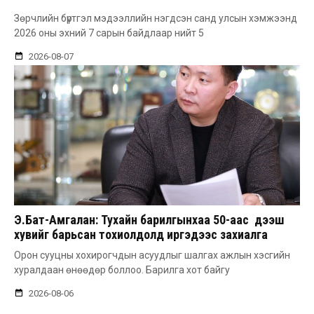
Зөрчлийн бүртгэл мэдээллийн нэгдсэн санд улсын хэмжээнд
2026 оны эхний 7 сарын байдлаар нийт 5
2026-08-07
Э.Бат-Амгалан: Тухайн барилгынхаа 50-аас дээш
хувийг барьсан тохиолдолд иргэдээс захиалга
авдаг болгоно
Орон сууцны хохирогчдын асуудлыг шалгах ажлын хэсгийн
хуралдаан өнөөдөр боллоо. Барилга хот байгу
2026-08-06