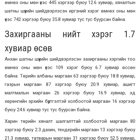
өмнөх оны мөн үеэс 445 хэргээр буюу 12.6 хувиар, хяналтын
шатны шүүхийн шийдвэрлэсэн иргэний хэрэг өмнөх оны мөн
үеэс 742 хэргээр буюу 35.8 хувиар тус тус буурсан байна.
Захиргааны нийт хэрэг 1.7
хувиар өсөв
Анхан шатны шүүхийн шийдвэрлэсэн захиргааны хэргийн тоо
өмнөх оны мөн үеэс 109 хэрэг буюу 6.7 хувиар өссөн
байна.
Төрийн албаны маргаан 63 хэргээр буюу 18.8 хувиар,
газрын маргаан 87 хэргээр буюу 20.9 хувиар, ашигт
малтмалын маргаан 26 хэргээр буюу 16.9 хувиар, эд
хөрөнгийн эрхийн бүртгэлтэй холбоотой маргаан 16 хэргээр
буюу 24.6 хувиар тус тус буурсан байна.
Харин төрийн хяналт шалгалттай холбоотой маргаан 80
хэргээр буюу 2.3 дахин, тендерийн маргаан 13 хэргээр буюу
21.3 хувиар, татварын маргаан 31 хэргээр буюу 52.5 хувиар,