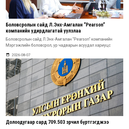
Боловсролын сайд Л.Энх-Амгалан “Pearson”
компанийн удирдлагатай уулзлаа
Боловсролын сайд Л.Энх-Амгалан "Pearson" компанийн
Мэргэжлийн боловсрол, ур чадварын асуудал хариуцс
2026-08-07
Долоодугаар сард 709.503 зөрчил бүртгэгджээ