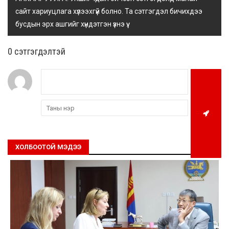
сайт хариуцлага хүлээхгүй болно. Та сэтгэгдэл бичихдээ
бусдын эрх ашгийг хүндэтгэн үзнэ үү.
0 cэтгэгдэлтэй
ХОЛБООТОЙ МЭДЭЭ