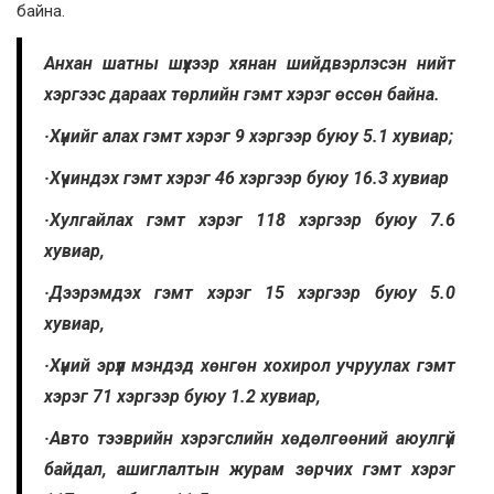
байна.
Анхан шатны шүүхээр хянан шийдвэрлэсэн нийт
хэргээс дараах төрлийн гэмт хэрэг өссөн байна.
·Хүнийг алах гэмт хэрэг 9 хэргээр буюу 5.1 хувиар;
·Хүчиндэх гэмт хэрэг 46 хэргээр буюу 16.3 хувиар
·Хулгайлах гэмт хэрэг 118 хэргээр буюу 7.6
хувиар,
·Дээрэмдэх гэмт хэрэг 15 хэргээр буюу 5.0
хувиар,
·Хүний эрүүл мэндэд хөнгөн хохирол учруулах гэмт
хэрэг 71 хэргээр буюу 1.2 хувиар,
·Авто тээврийн хэрэгслийн хөдөлгөөний аюулгүй
байдал, ашиглалтын журам зөрчих гэмт хэрэг