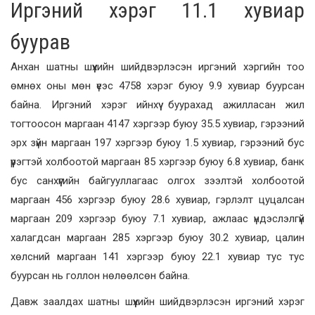
Иргэний хэрэг 11.1 хувиар
буурав
Анхан шатны шүүхийн шийдвэрлэсэн иргэний хэргийн тоо
өмнөх оны мөн үеэс 4758 хэрэг буюу 9.9 хувиар буурсан
байна. Иргэний хэрэг ийнхүү буурахад ажилласан жил
тогтоосон маргаан 4147 хэргээр буюу 35.5 хувиар, гэрээний
эрх зүйн маргаан 197 хэргээр буюу 1.5 хувиар, гэрээний бус
үүрэгтэй холбоотой маргаан 85 хэргээр буюу 6.8 хувиар, банк
бус санхүүгийн байгууллагаас олгох зээлтэй холбоотой
маргаан 456 хэргээр буюу 28.6 хувиар, гэрлэлт цуцалсан
маргаан 209 хэргээр буюу 7.1 хувиар, ажлаас үндэслэлгүй
халагдсан маргаан 285 хэргээр буюу 30.2 хувиар, цалин
хөлсний маргаан 141 хэргээр буюу 22.1 хувиар тус тус
буурсан нь голлон нөлөөлсөн байна.
Давж заалдах шатны шүүхийн шийдвэрлэсэн иргэний хэрэг