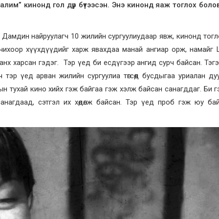
алим” кинонд гол дүр бүтээсэн. Энэ кинонд яаж тоглох боло
д Дамдин найруулагч 10 жилийн сургуулиудаар явж, кинонд тогл
рчихоор хүүхдүүдийг харж явахдаа манай ангиар орж, намайг
нх харсан гэдэг. Тэр үед би есдүгээр ангид сурч байсан. Тэг
тэр үед арван жилийн сургуулиа төгсөөд бусдыгаа уриалан дууд
н тухай кино хийх гэж байгаа гэж хэлж байсан санагддаг. Би г
анагдаад, сэтгэл их хөдөлж байсан. Тэр үед проб гэж юу ба