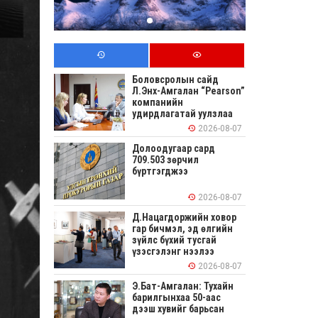
Боловсролын сайд
Л.Энх-Амгалан “Pearson”
компанийн
удирдлагатай уулзлаа
2026-08-07
Долоодугаар сард
709.503 зөрчил
бүртгэгджээ
2026-08-07
Д.Нацагдоржийн ховор
гар бичмэл, эд өлгийн
зүйлс бүхий тусгай
үзэсгэлэнг нээлээ
2026-08-07
Э.Бат-Амгалан: Тухайн
барилгынхаа 50-аас
дээш хувийг барьсан