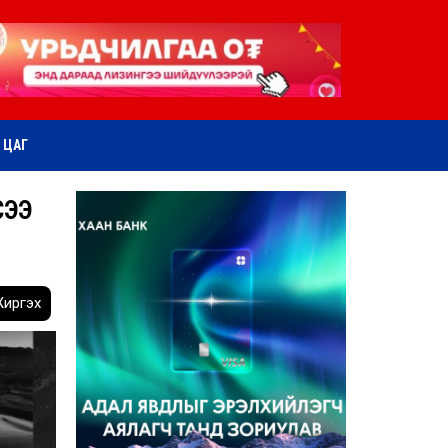
ӨТ ЦАГ
СЭЭ
иргэх