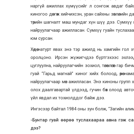
наргүй ажиллах хүмүүсийг л сонгож авдаг бай
киногоо дөнгөж хийчихсэн, уран сайхны зөвлөлийн д
төрийн шагналт маш мундаг хүн шүү дээ. Сумхүү 
найруулагчаар ажилласан. Сумхүү гуайн туслаха
юм сурсан.
Хөдөө натурт явах энэ тэр ажилд нь хамгийн го
оролцоно. Ирсэн жүжигчдээ бүртгэхээс эхлэ
цуглуулна, найруулагчийн зохиол, төлөвлөгөөг гар
гуай “Гарьд магнай” киног хийх болоод, өөрөө н
найруулагчаар мөн ажилласан. Энэ киноны групп хө
олох даалгавартай үлдээд, гучин бөх олоод авт
үйл явдал их тохиолддог байж дээ.
Ингэсээр байтал 1984 оны зун болж, “Загийн али
-Бунтар гуай өөрөө туслахаараа авна гэж с
дээ?