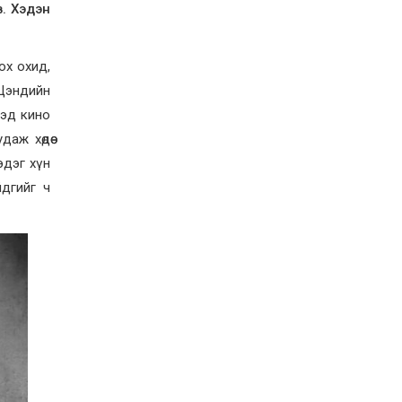
Д.Алтанцоож энэ сарын
в. Хэдэн
17-ны өдөр “Заан
Жимни” автомашинаа
гардан авна
2026-08-03
ох охид,
Г.Дамдинням: Улсын
 Цэндийн
дугаарын тэгш,
сондгойгоор хязгаарлан
ээд кино
шатахуун олгоно
аж хөдөө
2026-08-03
эдэг хүн
ОХУ шатахууны
экспортын хоригоо 2027
йдгийг ч
оны нэгдүгээр сар
хүртэл сунгажээ
2026-07-31
Шинэ бүтцээр хичээлийн
жил дөрвөн улиралтай
боллоо
2026-07-28
Нийслэлийн хэмжээнд
өнгөрсөн долоо хоногт
гал түймрийн 35
дуудлага бүртгэгджээ