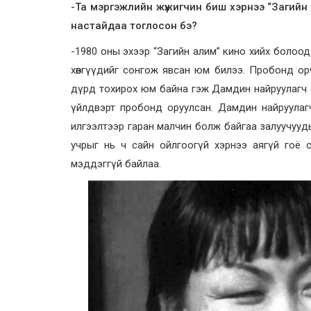
-Та мэргэжлийн жүжигчин биш хэрнээ “Загийн 
настайдаа тоглосон бэ?
-1980 оны эхээр “Загийн алим” кино хийх болоо
хөвгүүдийг сонгож явсан юм билээ. Пробонд о
дүрд тохирох юм байна гэж Дамдин найруулагч а
үйлдвэрт пробонд оруулсан. Дамдин найруулагч 
илгээлтээр гаран малчин болж байгаа залуучууды
учрыг нь ч сайн ойлгоогүй хэрнээ аягүй гоё с
мэддэггүй байлаа.