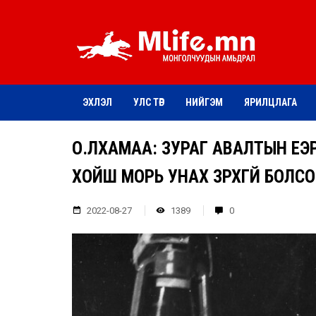
ЭХЛЭЛ
УЛС ТӨР
НИЙГЭМ
ЯРИЛЦЛАГА
О.ЛХАМАА: ЗУРАГ АВАЛТЫН ҮЕ
ХОЙШ МОРЬ УНАХ ЗҮРХГҮЙ БОЛС
2022-08-27
1389
0