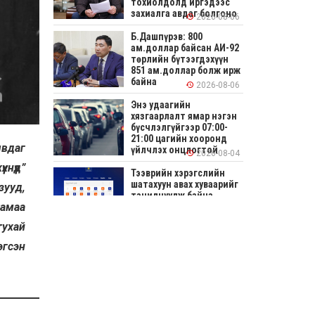
тохиолдолд иргэдээс
захиалга авдаг болгоно
2026-08-06
Б.Дашпүрэв: 800
ам.доллар байсан АИ-92
төрлийн бүтээгдэхүүн
851 ам.доллар болж ирж
байна
2026-08-06
Энэ удаагийн
хязгаарлалт ямар нэгэн
бүсчлэлгүйгээр 07:00-
21:00 цагийн хооронд
явдаг
үйлчлэх онцлогтой
2026-08-04
нүүд”
Тээврийн хэрэгслийн
шатахуун авах хуваарийг
зууд,
танилцуулж байна
хамаа
2026-08-04
тухай
СОНИРХОЛТОЙ: Ихэр
эгсэн
шар, цусан толботой
өндөг аюултай юу?
2026-08-04
Улсын заан