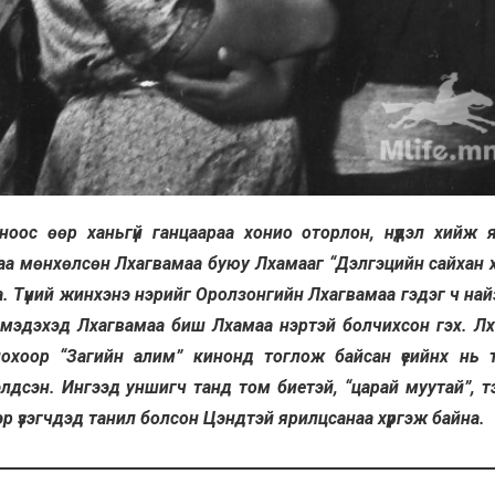
ноос өөр ханьгүй ганцаараа хонио оторлон, нүүдэл хийж 
а мөнхөлсөн Лхагвамаа буюу Лхамааг “Дэлгэцийн сайхан хүүх
. Түүний жинхэнэ нэрийг Оролзонгийн Лхагвамаа гэдэг ч най
 мэдэхэд Лхагвамаа биш Лхамаа нэртэй болчихсон гэх. Л
охоор “Загийн алим” кинонд тоглож байсан үеийнх нь 
лдсэн. Ингээд уншигч танд том биетэй, “царай муутай”, т
эр үзэгчдэд танил болсон Цэндтэй ярилцсанаа хүргэж байна.