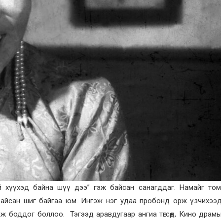
 хүүхэд байна шүү дээ” гэж байсан санагддаг. Намайг том
айсан шиг байгаа юм. Ингэж нэг удаа пробонд орж үзчихээд
но гэж боддог боллоо. Тэгээд аравдугаар ангиа төгсөөд, Кино драм