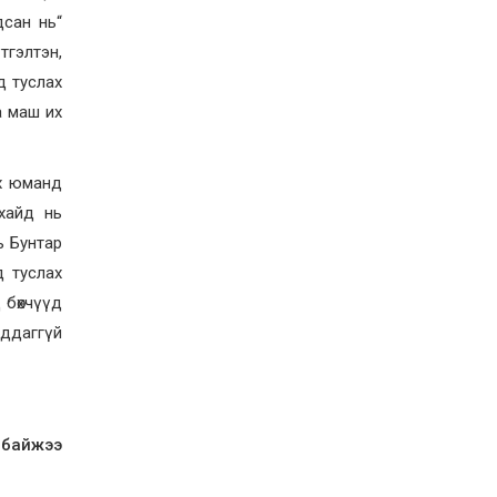
Орон нутгийн зам
дсан нь“
ашигласны төлбөрийг
ирэх сарын 1-ээс эхлэн
тгэлтэн,
5000 төгрөг болгож
нэмэгдүүлнэ
д туслах
2026-07-22
а маш их
НӨАТ-ын сугалааны
тохирлоос 5-30 сая
төгрөгийн нэг азтан
тодорчээ
үх юманд
2026-07-22
хайд нь
Н.Номтойбаяр: Энэ
жилийн баяр наадмыг
ь Бунтар
зохион байгуулахад 9.3
д туслах
тэрбумыг зарцуулсан, 2
тэрбум төгрөгийн
 бөхчүүд
орлого олсон
2026-07-21
гддаггүй
Гурванбулаг, Баянбулаг
сумдын нутагт тарвага
олноор хорогдож,
тарваган тахлын
байгалийн голомт
идэвхэжжээ
2026-07-21
 байжээ
Увс аймагт 3.6,
Өвөрхангай аймагт 3.8