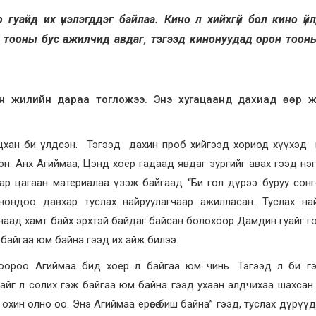
ар гуайд их үнэлэгддэг байлаа. Кино л хийхгүй бол кино үй
н тооны бус ажилчид авдаг, тэгээд кинонуудад орон тоон
н жилийн дараа тогложээ. Энэ хугацаанд дахиад өөр ж
цхан би үлдсэн. Тэгээд дахин проб хийгээд хориод хүүхэд 
. Анх Агиймаа, Цэнд хоёр гадаад явдаг зургийг авах гээд нэг өд
хар цагаан материалаа үзэж байгаад “Би гол дүрээ буруу сон
нондоо давхар туслах найруулагчаар ажилласан. Туслах най
гнаад хамт байх эрхтэй байдаг байсан болохоор Дамдин гуайг г
 байгаа юм байна гээд их айж билээ.
ноороо Агиймаа бид хоёр л байгаа юм чинь. Тэгээд л би гэ
амайг л солих гэж байгаа юм байна гээд ухаан алдчихаа шахсан 
р охин олно оо. Энэ Агиймаа ерөөсөө биш байна” гээд, туслах дүрү