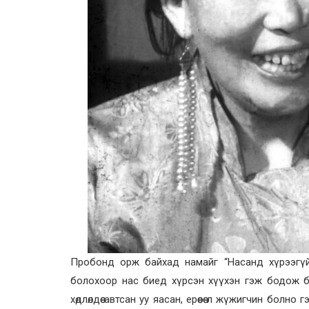
Пробонд орж байхад намайг “Насанд хүрээгүй
болохоор нас биед хүрсэн хүүхэн гэж бодож б
хөдлөлдөө автсан уу яасан, ерөөсөө л жүжигчин бол