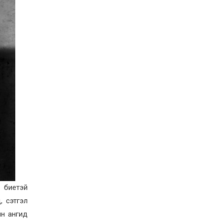
2026-07-27
Оюу толгойн төслөөс
иргэддээ ноогдол ашиг
хүртээх ажлын хэсэг
байгуулжээ
2026-07-24
Сөүлийн гудамжийг
амралтын өдрүүдэд
автомашингүй бүс
болгоно
2026-07-24
Ховд аймагт
бүртгэгдсэн тарваган
тахлын сэжигтэй
тохиолдол батлагджээ
2026-07-24
НЗД-ын орлогч асан
Т.Даваадалайгийн
цагдан хорих таслан
сэргийлэх арга хэмжээг
 биетэй
нэг сараар сунгажээ
2026-07-23
, сэтгэл
Хүний эрүүл мэндэд
ын ангид
хамгийн их эрсдэл