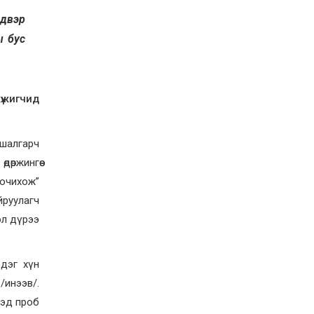
магнитудын хүчтэй
лдвэр
газар хөдлөлт болжээ
2026-07-21
ы бус
Тажикистан Улсын
Ерөнхийлөгч энэ сарын
20-22-ны өдрүүдэд
Монгол Улсад төрийн
айлчлал хийнэ
үжигчид
2026-07-20
Улсын арслан
Р.Пүрэвдагва энэ
шалгарч
жилийн Үндэсний их
баяр наадамд барилдах
өржингөө
боломжгүй боллоо
2026-07-08
гочихож”
Үндэсний их баяр
руулагч
наадмын өсвөрийн
сурын харвааны
ол дүрээ
шилдгүүд тодорлоо
2026-07-08
дэг хүн
/инээв/.
үдэд проб