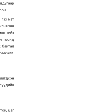
учруулдаг цаг агаарын
авдугаар
аюулт үзэгдлүүдийн нэг
нь ХЭТ ХАЛУУН
сон.
2026-07-23
Дүүжин замын тээвэр
 гэх мэт
энэ оны 12 дугаар сард
ашиглалтад бүрэн орно
жлынхаа
ино хийх
2026-07-23
он тоонд
Говьсүмбэр, Төв,
Өмнөговийн наадмын
ж байтал
түрүү, үзүүрийн
тчихжээ.
бөхчүүдээс допинг
илэрчээ
2026-07-22
Ховд аймагт тарваган
тахал өвчний сэжигтэй
тохиолдол бүртгэгджээ
хийгдсэн
2026-07-22
үрүүдийн
Ерөнхийлөгчийн
санаачилгаар Олон улс
судлалын хүрээлэн
байгуулна
2026-07-22
той, цаг