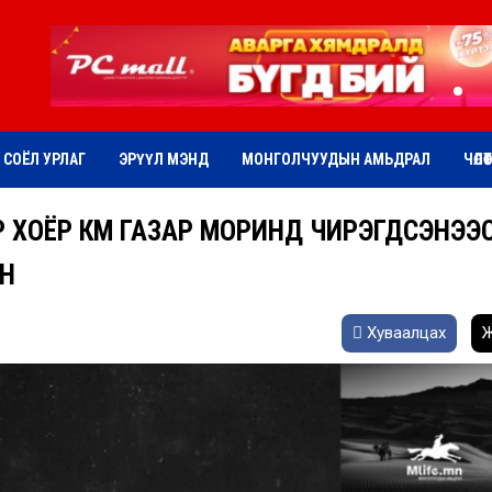
СОЁЛ УРЛАГ
ЭРҮҮЛ МЭНД
МОНГОЛЧУУДЫН АМЬДРАЛ
ЧӨЛӨ
ЭР ХОЁР КМ ГАЗАР МОРИНД ЧИРЭГДСЭНЭЭ
ОН
Хуваалцах
Ж