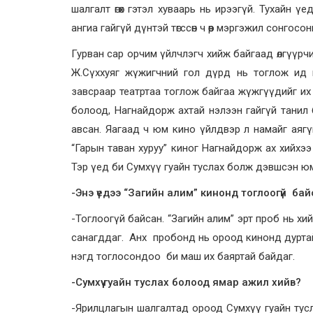
шалгалт өгөх гэтэл хуваарь нь ирээгүй. Тухайн 
ангиа гайгүй дүнтэй төгссөн ч өөр мэргэжил сонгосо
Гурван сар орчим үйлчлэгч хийж байгаад өлгүүрчи
Ж.Сүххуяг жүжигчний гол дүрд нь тоглож ид
завсраар театртаа тоглож байгаа жүжгүүдийг их 
болоод, Нагнайдорж ахтай нэлээн гайгүй танил
авсан. Яагаад ч юм кино үйлдвэр л намайг аягү
“Гарын таван хуруу” киног Нагнайдорж ах хийхээ
Тэр үед би Сумхүү гуайн туслах болж дэвшсэн юм
-Энэ үедээ “Загийн алим” кинонд тоглоогүй бай
-Тоглоогүй байсан. “Загийн алим” эрт проб нь хи
санагддаг. Анх пробонд нь ороод кинонд дуртай
нэгд тоглосондоо би маш их баяртай байдаг.
-Сумхүү гуайн туслах болоод ямар ажил хийв?
-Ярилцлагын шалгалтад ороод Сумхүү гуайн тусл