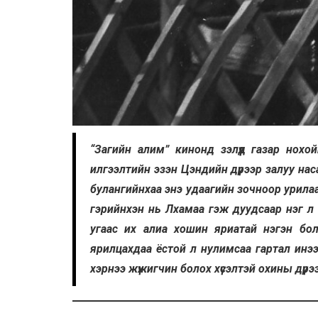
“Загийн алим” кинонд зэлүүд газар нохой
илгээлтийн эзэн Цэндийн дүрээр залуу наса
булангийнхаа энэ удаагийн зочноор урилаа
гэрийнхэн нь Лхамаа гэж дуудсаар нэг л
угаас их алиа хошин яриатай нэгэн бол
ярилцахдаа ёстой л нулимсаа гартал инээ
хэрнээ жүжигчин болох хүсэлтэй охины дүрэ