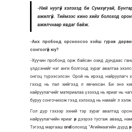
-Ний нуугүй хэлэхэд би Сумхүү гуай, Бунт
ажилгүй. Тиймээс кино хийх болоход оро
ажилчнаар явдаг байж.
-Анх пробонд орсноосоо хойш гурав дөрвө
сонгоогүй юу?
-Хуучин пробонд орж байсан охид дундаас ган
үлдсэнийг нэг анги болгоод зураг авалтаа эхэлсэн
онгоц түрээсэлсэн. Орой нь ирээд найруулагч 
гэхэд нь пал хийгээд л явчихсан. Би энэ ки
найруулагчийг материалаа үзэхэд нь яриаг нь ча
буруу сонгочихож гээд хэлэхэд нь намайг л хэлж
Гол дүр гэхээр эхний тэр зураг авалтад орс
найруулагчийн яриаг өөр дээрээ тусгаж аваад, н
Тэгээд маргааш өглөө болоход “Агиймаагийн дүрд өө