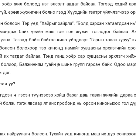
үед хоёр жил болоод нэг элсэлт авдаг байсан. Тэгээд хэдий ар
нгүй, ерөөсөө л жүжигчин болно гээд Хүүхдийн театрт үйлчлэгчээр ор
н болсон. Тэр үед “Хайрыг хайрла”, “Болд хэрхэн хатаагдсан нь”
 мандаж байх үеийн маш гоё гоё жүжиг тоглодог байлаа. А
үзнэ. Тэгээд байж байтал кино үйлдвэрт “Гарын таван хуруу” к
 болсон болохоор тэр кинонд намайг хувцасны эрхлэгчийн ор
й их татдаг байлаа. Тэнд ганц хоёр сар хувцасны эрхлэгч хий
 болиод, Балжинням гуайн өөр шинэ групп гарсан байх. Одоо мар
 даг.
сан уу?
йгдсэн ч гэсэн түүнээсээ хойш бараг дөрөв, таван жилийн дараа 
 болж, тэгж явсаар яг анх пробонд нь орсон киноныхоо гол д
ах найруулагч болсон. Тухайн үед кинонд маш их дур сонирхол