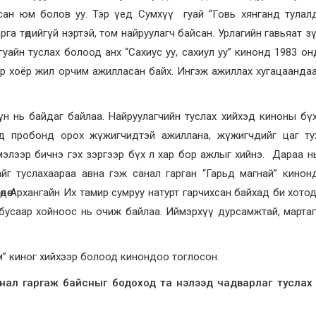
сан юм болов уу. Тэр үед Сумхүү гуай “Говь хянганд тулал
арга төдийгүй нэртэй, том найруулагч байсан. Урлагийн гавьяат зү
гуайн туслах болоод анх “Сахиус уу, сахиул уу” кинонд 1983 он
ар хоёр жил орчим ажилласан байх. Ингэж ажиллах хугацаанда
л хүн нь байдаг байлаа. Найруулагчийн туслах хийхэд киноны б
эд пробонд орох жүжигчидтэй ажиллана, жүжигчдийг цаг ту
 бичмэлээр бичнэ гэх зэргээр бүх л хар бор ажлыг хийнэ. Дараа н
амайг туслахаараа авна гэж санал гарган “Гарьд магнай” кинон
дөө Архангайн Их тамир сумруу натурт гарчихсан байхад би хотод
обусаар хойноос нь очиж байлаа. Иймэрхүү дурсамжтай, марта
м” киног хийхээр болоод кинондоо тоглосон.
анал гаргаж байсныг бодоход та нэлээд чадварлаг туслах