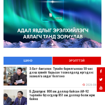
ШИНЭ
ЭРЭЛТТЭЙ
Э.Бат-Амгалан: Тухайн барилгынхаа 50-аас
дээш хувийг барьсан тохиолдолд иргэдээс
захиалга авдаг болгоно
2026-08-06
Б.Дашпүрэв: 800 ам.доллар байсан АИ-92
төрлийн бүтээгдэхүүн 851 ам.доллар болж ирж
байна