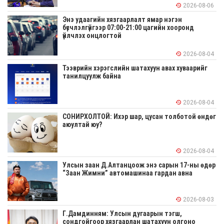
2026-08-06
Энэ удаагийн хязгаарлалт ямар нэгэн
бүсчлэлгүйгээр 07:00-21:00 цагийн хооронд
үйлчлэх онцлогтой
2026-08-04
Тээврийн хэрэгслийн шатахуун авах хуваарийг
танилцуулж байна
2026-08-04
СОНИРХОЛТОЙ: Ихэр шар, цусан толботой өндөг
аюултай юу?
2026-08-04
Улсын заан Д.Алтанцоож энэ сарын 17-ны өдөр
“Заан Жимни” автомашинаа гардан авна
2026-08-03
Г.Дамдинням: Улсын дугаарын тэгш,
сондгойгоор хязгаарлан шатахуун олгоно